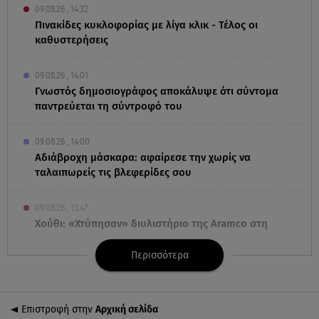
09.08.26 , 14:32
Πινακίδες κυκλοφορίας με λίγα κλικ - Τέλος οι
καθυστερήσεις
09.08.26 , 14:01
Γνωστός δημοσιογράφος αποκάλυψε ότι σύντομα
παντρεύεται τη σύντροφό του
09.08.26 , 14:00
Αδιάβροχη μάσκαρα: αφαίρεσε την χωρίς να
ταλαιπωρείς τις βλεφερίδες σου
09.08.26 , 13:47
Χούθι: «Χτύπησαν» διυλιστήριο της Aramco στη
Σαουδική Αραβία
Περισσότερα
09.08.26 , 13:31
Μήλος: Ελικόπτερο προσγειώθηκε στο Σαρακήνικο
Επιστροφή στην
Αρχική σελίδα