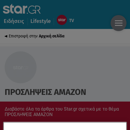
Ειδήσεις
Lifestyle
Επιστροφή στην
Αρχική σελίδα
ΠΡΟΣΛΗΨΕΙΣ AMAZON
Διαβάστε όλα τα άρθρα του Star.gr σχετικά με το θέμα
ΠΡΟΣΛΗΨΕΙΣ AMAZON
Συντονίσου στο star.gr για ό,τι σε αφορά.