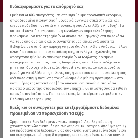
Ενδιαφερόμαστε για το απόρρητό σας
Εμείς και οι
603
συνεργάτες μας αποθηκεύουμε προσωπικά δεδομένα,
όπως δεδομένα περιήγησης ή μοναδικά αναγνωριστικά στοιχεία, και
έχουμε πρόσβαση σε αυτά στη συσκευή σας. Αν επιλέξετε Αποδοχή, θα
καταστεί δυνατή η ενεργοποίηση τεχνολογιών παρακολούθησης
προκειμένου να υποστηριχθούν οι σκοποί που εμφανίζονται παρακάτω,
για τους οποίους εμείς και οι συνεργάτες μας επεξεργαζόμαστε τα
δεδομένα με σκοπό την παροχή υπηρεσιών. Αν επιλέξετε Απόρριψη όλων
όλων ή αποσύρετε τη συγκατάθεσή σας, οι εν λόγω τεχνολογίες θα
απενεργοποιηθούν. Αν απενεργοποιηθούν οι ιχνηλάτες, ορισμένο
περιεχόμενο και κάποιες από τις διαφημίσεις που βλέπετε ενδέχεται να
μην είναι τόσο σχετικές με εσάς. Μπορείτε να επανεμφανίσετε αυτό το
μενού για να αλλάξετε τις επιλογές σας ή να αποσύρετε τη συναίνεσή σας
ανά πάσα στιγμή πατώντας τον σύνδεσμο Διαχείριση προτιμήσεων στο
κάτω μέρος της ιστοσελίδας [ή το αιωρούμενο εικονίδιο στο κάτω
αριστερό μέρος της ιστοσελίδας, εάν υπάρχει]. Οι επιλογές σας θα τεθούν
σε ισχύ στον Ιστότοπος. Για περισσότερες λεπτομέρειες ανατρέξτε στην
Πολιτική Απορρήτου μας.
Εμείς και οι συνεργάτες μας επεξεργαζόμαστε δεδομένα
18.10.21, 19:18
προκειμένου να παρασχεθούν τα εξής:
Amazon: Θα προσλάβει 150.000 εποχικούς
υπαλλήλους για τις γιορτές
Χρήση επακριβών δεδομένων γεωεντοπισμού. Ακριβής σάρωση
χαρακτηριστικών συσκευής για αναγνώριση ταυτότητας. Αποθήκευση ή/
και πρόσβαση στα δεδομένα μιας συσκευής. Εξατομικευμένη διαφήμιση
και περιεχόμενο, μέτρηση διαφήμισης και περιεχομένου, έρευνα κοινού