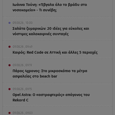
Ιωάννα Τούνη: «Έβγαλα όλο το βράδυ στο
νοσοκομείο» - Τι συνέβη;
09.08.26 , 10:00
Σαλάτα ζυμαρικών: 20 ιδέες για εύκολες και
νόστιμες καλοκαιρινές συνταγές
09.08.26 , 09:49
Καιρός: Red Code σε Αττική και άλλες 5 περιοχές
09.08.26 , 09:19
Πάρος 4χρονος: Στο μικροσκόπιο τα μέτρα
ασφαλείας στο beach bar
09.08.26 , 09:15
Opel Astra: Ο «αστραφτερός» απόγονος του
Rekord C
09.08.26 , 09:03