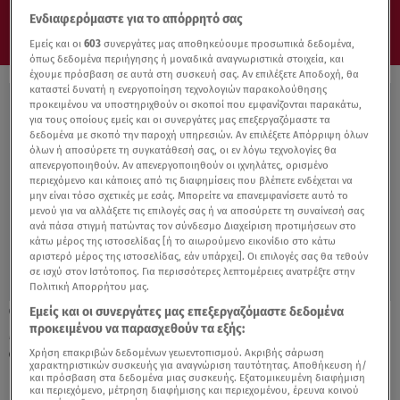
Ενδιαφερόμαστε για το απόρρητό σας
Εμείς και οι
603
συνεργάτες μας αποθηκεύουμε προσωπικά δεδομένα,
όπως δεδομένα περιήγησης ή μοναδικά αναγνωριστικά στοιχεία, και
έχουμε πρόσβαση σε αυτά στη συσκευή σας. Αν επιλέξετε Αποδοχή, θα
καταστεί δυνατή η ενεργοποίηση τεχνολογιών παρακολούθησης
προκειμένου να υποστηριχθούν οι σκοποί που εμφανίζονται παρακάτω,
για τους οποίους εμείς και οι συνεργάτες μας επεξεργαζόμαστε τα
δεδομένα με σκοπό την παροχή υπηρεσιών. Αν επιλέξετε Απόρριψη όλων
όλων ή αποσύρετε τη συγκατάθεσή σας, οι εν λόγω τεχνολογίες θα
απενεργοποιηθούν. Αν απενεργοποιηθούν οι ιχνηλάτες, ορισμένο
περιεχόμενο και κάποιες από τις διαφημίσεις που βλέπετε ενδέχεται να
μην είναι τόσο σχετικές με εσάς. Μπορείτε να επανεμφανίσετε αυτό το
μενού για να αλλάξετε τις επιλογές σας ή να αποσύρετε τη συναίνεσή σας
ανά πάσα στιγμή πατώντας τον σύνδεσμο Διαχείριση προτιμήσεων στο
κάτω μέρος της ιστοσελίδας [ή το αιωρούμενο εικονίδιο στο κάτω
αριστερό μέρος της ιστοσελίδας, εάν υπάρχει]. Οι επιλογές σας θα τεθούν
σε ισχύ στον Ιστότοπος. Για περισσότερες λεπτομέρειες ανατρέξτε στην
Πολιτική Απορρήτου μας.
Εμείς και οι συνεργάτες μας επεξεργαζόμαστε δεδομένα
13.10.21, 16:52
προκειμένου να παρασχεθούν τα εξής:
Μπέρδεψαν τα γεράκια με τις… προίκες σε
ΦΕΚ τριών Υπουργείων!
Χρήση επακριβών δεδομένων γεωεντοπισμού. Ακριβής σάρωση
χαρακτηριστικών συσκευής για αναγνώριση ταυτότητας. Αποθήκευση ή/
και πρόσβαση στα δεδομένα μιας συσκευής. Εξατομικευμένη διαφήμιση
και περιεχόμενο, μέτρηση διαφήμισης και περιεχομένου, έρευνα κοινού