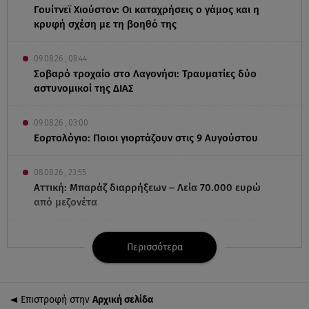
Γουίτνεϊ Χιούστον: Οι καταχρήσεις ο γάμος και η
κρυφή σχέση με τη βοηθό της
09.08.26 , 08:44
Σοβαρό τροχαίο στο Λαγονήσι: Τραυματίες δύο
αστυνομικοί της ΔΙΑΣ
09.08.26 , 03:00
Εορτολόγιο: Ποιοι γιορτάζουν στις 9 Αυγούστου
08.08.26 , 23:55
Αττική: Μπαράζ διαρρήξεων – Λεία 70.000 ευρώ
από μεζονέτα
08.08.26 , 23:30
Περισσότερα
Greek Mafia: Χειροπέδες σε «Πίτμπουλ» και
«Μπουλντόγκ»
Επιστροφή στην
Αρχική σελίδα
08.08.26 , 23:00