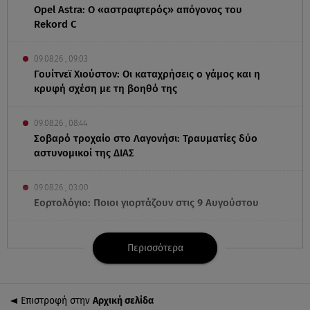
Opel Astra: Ο «αστραφτερός» απόγονος του
Rekord C
09.08.26 , 09:03
Γουίτνεϊ Χιούστον: Οι καταχρήσεις ο γάμος και η
κρυφή σχέση με τη βοηθό της
09.08.26 , 08:44
Σοβαρό τροχαίο στο Λαγονήσι: Τραυματίες δύο
αστυνομικοί της ΔΙΑΣ
09.08.26 , 03:00
Εορτολόγιο: Ποιοι γιορτάζουν στις 9 Αυγούστου
08.08.26 , 23:55
Περισσότερα
Αττική: Μπαράζ διαρρήξεων – Λεία 70.000 ευρώ
από μεζονέτα
Επιστροφή στην
Αρχική σελίδα
08.08.26 , 23:30