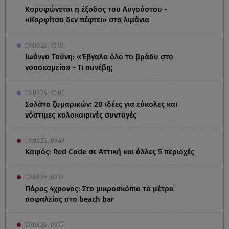
Κορυφώνεται η έξοδος του Αυγούστου -
«Καρφίτσα δεν πέφτει» στα λιμάνια
09.08.26 , 10:10
Ιωάννα Τούνη: «Έβγαλα όλο το βράδυ στο
νοσοκομείο» - Τι συνέβη;
09.08.26 , 10:00
Σαλάτα ζυμαρικών: 20 ιδέες για εύκολες και
νόστιμες καλοκαιρινές συνταγές
09.08.26 , 09:49
Καιρός: Red Code σε Αττική και άλλες 5 περιοχές
09.08.26 , 09:19
Πάρος 4χρονος: Στο μικροσκόπιο τα μέτρα
ασφαλείας στο beach bar
09.08.26 , 09:15