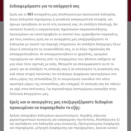
Ενδιαφερόμαστε για το απόρρητό σας
Εμείς και οι
603
συνεργάτες μας αποθηκεύουμε προσωπικά δεδομένα,
όπως δεδομένα περιήγησης ή μοναδικά αναγνωριστικά στοιχεία, και
έχουμε πρόσβαση σε αυτά στη συσκευή σας. Αν επιλέξετε Αποδοχή, θα
καταστεί δυνατή η ενεργοποίηση τεχνολογιών παρακολούθησης
προκειμένου να υποστηριχθούν οι σκοποί που εμφανίζονται παρακάτω,
για τους οποίους εμείς και οι συνεργάτες μας επεξεργαζόμαστε τα
δεδομένα με σκοπό την παροχή υπηρεσιών. Αν επιλέξετε Απόρριψη όλων
όλων ή αποσύρετε τη συγκατάθεσή σας, οι εν λόγω τεχνολογίες θα
απενεργοποιηθούν. Αν απενεργοποιηθούν οι ιχνηλάτες, ορισμένο
περιεχόμενο και κάποιες από τις διαφημίσεις που βλέπετε ενδέχεται να
μην είναι τόσο σχετικές με εσάς. Μπορείτε να επανεμφανίσετε αυτό το
μενού για να αλλάξετε τις επιλογές σας ή να αποσύρετε τη συναίνεσή σας
ανά πάσα στιγμή πατώντας τον σύνδεσμο Διαχείριση προτιμήσεων στο
κάτω μέρος της ιστοσελίδας [ή το αιωρούμενο εικονίδιο στο κάτω
αριστερό μέρος της ιστοσελίδας, εάν υπάρχει]. Οι επιλογές σας θα τεθούν
σε ισχύ στον Ιστότοπος. Για περισσότερες λεπτομέρειες ανατρέξτε στην
Πολιτική Απορρήτου μας.
Εμείς και οι συνεργάτες μας επεξεργαζόμαστε δεδομένα
30.01.23, 13:07
προκειμένου να παρασχεθούν τα εξής:
Δείτε τους 24 παίκτες που μπήκαν στο σπίτι
του MasterChef 2023
Χρήση επακριβών δεδομένων γεωεντοπισμού. Ακριβής σάρωση
χαρακτηριστικών συσκευής για αναγνώριση ταυτότητας. Αποθήκευση ή/
και πρόσβαση στα δεδομένα μιας συσκευής. Εξατομικευμένη διαφήμιση
και περιεχόμενο, μέτρηση διαφήμισης και περιεχομένου, έρευνα κοινού