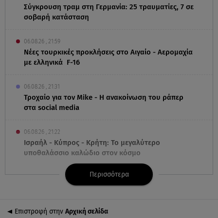
Σύγκρουση τραμ στη Γερμανία: 25 τραυματίες, 7 σε
σοβαρή κατάσταση
06.08.26 , 21:59
Νέες τουρκικές προκλήσεις στο Αιγαίο - Αερομαχία
με ελληνικά F-16
06.08.26 , 21:31
Τροχαίο για τον Mike - Η ανακοίνωση του ράπερ
στα social media
06.08.26 , 21:22
Ισραήλ - Κύπρος - Κρήτη: Το μεγαλύτερο
υποθαλάσσιο καλώδιο στον κόσμο
Περισσότερα
06.08.26 , 21:07
Motor Oil: Δωρεά πυροσβεστικών οχημάτων και
εξοπλισμού στον Άγιο Βασίλειο
Επιστροφή στην
Αρχική σελίδα