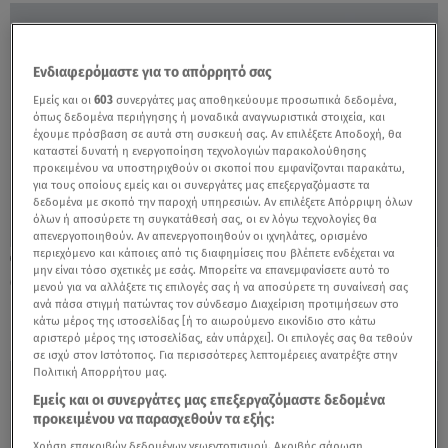
Ενδιαφερόμαστε για το απόρρητό σας
Εμείς και οι
603
συνεργάτες μας αποθηκεύουμε προσωπικά δεδομένα,
όπως δεδομένα περιήγησης ή μοναδικά αναγνωριστικά στοιχεία, και
έχουμε πρόσβαση σε αυτά στη συσκευή σας. Αν επιλέξετε Αποδοχή, θα
καταστεί δυνατή η ενεργοποίηση τεχνολογιών παρακολούθησης
προκειμένου να υποστηριχθούν οι σκοποί που εμφανίζονται παρακάτω,
για τους οποίους εμείς και οι συνεργάτες μας επεξεργαζόμαστε τα
δεδομένα με σκοπό την παροχή υπηρεσιών. Αν επιλέξετε Απόρριψη όλων
όλων ή αποσύρετε τη συγκατάθεσή σας, οι εν λόγω τεχνολογίες θα
απενεργοποιηθούν. Αν απενεργοποιηθούν οι ιχνηλάτες, ορισμένο
περιεχόμενο και κάποιες από τις διαφημίσεις που βλέπετε ενδέχεται να
02.10.22, 10:32
μην είναι τόσο σχετικές με εσάς. Μπορείτε να επανεμφανίσετε αυτό το
Οι 100: Καλεσμένοι Ηρακλής Τσουζίνοβ και
μενού για να αλλάξετε τις επιλογές σας ή να αποσύρετε τη συναίνεσή σας
Κρυσταλλία!
ανά πάσα στιγμή πατώντας τον σύνδεσμο Διαχείριση προτιμήσεων στο
κάτω μέρος της ιστοσελίδας [ή το αιωρούμενο εικονίδιο στο κάτω
αριστερό μέρος της ιστοσελίδας, εάν υπάρχει]. Οι επιλογές σας θα τεθούν
σε ισχύ στον Ιστότοπος. Για περισσότερες λεπτομέρειες ανατρέξτε στην
Πολιτική Απορρήτου μας.
Εμείς και οι συνεργάτες μας επεξεργαζόμαστε δεδομένα
προκειμένου να παρασχεθούν τα εξής:
Χρήση επακριβών δεδομένων γεωεντοπισμού. Ακριβής σάρωση