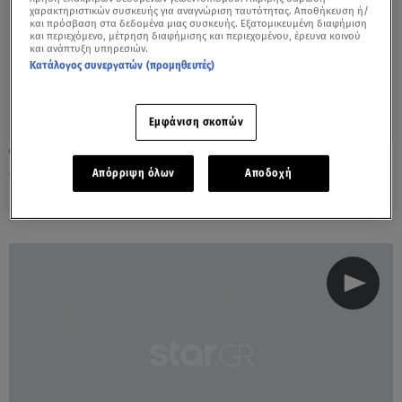
χαρακτηριστικών συσκευής για αναγνώριση ταυτότητας. Αποθήκευση ή/
και πρόσβαση στα δεδομένα μιας συσκευής. Εξατομικευμένη διαφήμιση
και περιεχόμενο, μέτρηση διαφήμισης και περιεχομένου, έρευνα κοινού
και ανάπτυξη υπηρεσιών.
Κατάλογος συνεργατών (προμηθευτές)
Εμφάνιση σκοπών
30.09.22, 12:42
«Οι 100»: Πρεμιέρα απόψε με τον Λ.
Απόρριψη όλων
Αποδοχή
Κουτσόπουλο και τη Ν. Εξηνταβελώνη