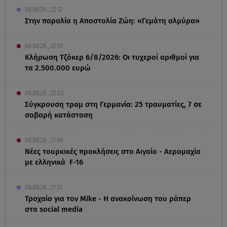
06.08.26 , 22:12
Στην παραλία η Αποστολία Ζώη: «Γεμάτη αλμύρα»
06.08.26 , 22:10
Κλήρωση Τζόκερ 6/8/2026: Οι τυχεροί αριθμοί για
τα 2.500.000 ευρώ
06.08.26 , 22:02
Σύγκρουση τραμ στη Γερμανία: 25 τραυματίες, 7 σε
σοβαρή κατάσταση
06.08.26 , 21:59
Νέες τουρκικές προκλήσεις στο Αιγαίο - Αερομαχία
με ελληνικά F-16
06.08.26 , 21:31
Τροχαίο για τον Mike - Η ανακοίνωση του ράπερ
στα social media