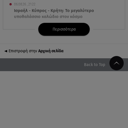
06.08.26 , 21:22
Ισραήλ - Κύπρος - Κρήτη: Το μεγαλύτερο
υποθαλάσσιο καλώδιο στον κόσμο
Περισσότερα
06.08.26 , 21:07
Motor Oil: Δωρεά πυροσβεστικών οχημάτων και
εξοπλισμού στον Άγιο Βασίλειο
Επιστροφή στην
Αρχική σελίδα
06.08.26 , 20:49
Άκης Παυλόπουλος: Η τρυφερή εξομολόγηση της
Back to Top
συζύγου του, Ελένης Φωτοπούλου
06.08.26 , 20:25
Πώς επικοινωνούν τα ελικόπτερα στη φωτιά και ο
ρόλος του «συνδέσμου»
06.08.26 , 20:16
Αθηνά Οικονομάκου από την Μπόρα Μπόρα:
«Έσκασε όλη η κούραση του χειμώνα»