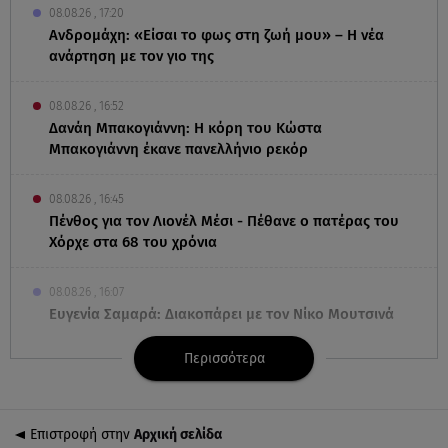
08.08.26 , 17:20
Ανδρομάχη: «Είσαι το φως στη ζωή μου» – Η νέα
ανάρτηση με τον γιο της
08.08.26 , 16:52
Δανάη Μπακογιάννη: Η κόρη του Κώστα
Μπακογιάννη έκανε πανελλήνιο ρεκόρ
08.08.26 , 16:45
Πένθος για τον Λιονέλ Μέσι - Πέθανε ο πατέρας του
Χόρχε στα 68 του χρόνια
08.08.26 , 16:07
Ευγενία Σαμαρά: Διακοπάρει με τον Νίκο Μουτσινά
- Πού βρίσκονται;
Περισσότερα
08.08.26 , 16:00
Back to black: η διαχρονική αξία του μαύρου στην
καλοκαιρινή γκαρνταρόμπα
Επιστροφή στην
Αρχική σελίδα