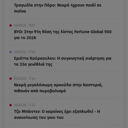
Τραγωδία στην Πάρο: Νεκρό 4χρονο παιδί σε
πισίνα
08.08.26 , 18:51
BYD: Στην 91η θέση της λίστας Fortune Global 500
για το 2026
08.08.26 , 17:45
Εριέττα Κούρκουλου: Η συγκινητική ανάρτηση για
τα 33α γενέθλιά της
08.08.26 , 17:44
Νεκρή μεγαλόσωμη αρκούδα στην Καστοριά,
πιθανόν από πυροβολισμό
08.08.26 , 17:32
Τζο Μπάιντεν: Ο καρκίνος έχει εξαπλωθεί - Η
ανακοίνωση του γιου του