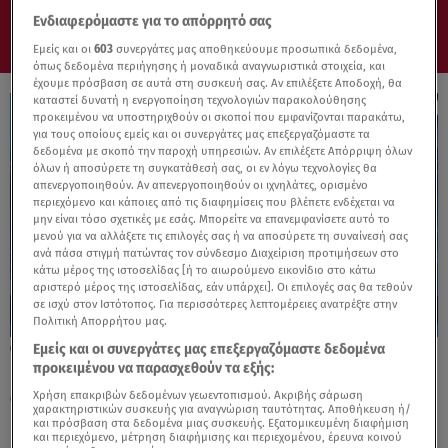
Ενδιαφερόμαστε για το απόρρητό σας
Εμείς και οι
603
συνεργάτες μας αποθηκεύουμε προσωπικά δεδομένα,
όπως δεδομένα περιήγησης ή μοναδικά αναγνωριστικά στοιχεία, και
έχουμε πρόσβαση σε αυτά στη συσκευή σας. Αν επιλέξετε Αποδοχή, θα
καταστεί δυνατή η ενεργοποίηση τεχνολογιών παρακολούθησης
προκειμένου να υποστηριχθούν οι σκοποί που εμφανίζονται παρακάτω,
για τους οποίους εμείς και οι συνεργάτες μας επεξεργαζόμαστε τα
δεδομένα με σκοπό την παροχή υπηρεσιών. Αν επιλέξετε Απόρριψη όλων
όλων ή αποσύρετε τη συγκατάθεσή σας, οι εν λόγω τεχνολογίες θα
απενεργοποιηθούν. Αν απενεργοποιηθούν οι ιχνηλάτες, ορισμένο
περιεχόμενο και κάποιες από τις διαφημίσεις που βλέπετε ενδέχεται να
μην είναι τόσο σχετικές με εσάς. Μπορείτε να επανεμφανίσετε αυτό το
μενού για να αλλάξετε τις επιλογές σας ή να αποσύρετε τη συναίνεσή σας
ανά πάσα στιγμή πατώντας τον σύνδεσμο Διαχείριση προτιμήσεων στο
κάτω μέρος της ιστοσελίδας [ή το αιωρούμενο εικονίδιο στο κάτω
αριστερό μέρος της ιστοσελίδας, εάν υπάρχει]. Οι επιλογές σας θα τεθούν
σε ισχύ στον Ιστότοπος. Για περισσότερες λεπτομέρειες ανατρέξτε στην
Πολιτική Απορρήτου μας.
Εμείς και οι συνεργάτες μας επεξεργαζόμαστε δεδομένα
25.05.26, 22:15
προκειμένου να παρασχεθούν τα εξής:
Πτέραρχος Ιατρίδης: Ψυχολογικός πόλεμος
από την Τουρκία με βίντεο
Χρήση επακριβών δεδομένων γεωεντοπισμού. Ακριβής σάρωση
χαρακτηριστικών συσκευής για αναγνώριση ταυτότητας. Αποθήκευση ή/
και πρόσβαση στα δεδομένα μιας συσκευής. Εξατομικευμένη διαφήμιση
και περιεχόμενο, μέτρηση διαφήμισης και περιεχομένου, έρευνα κοινού