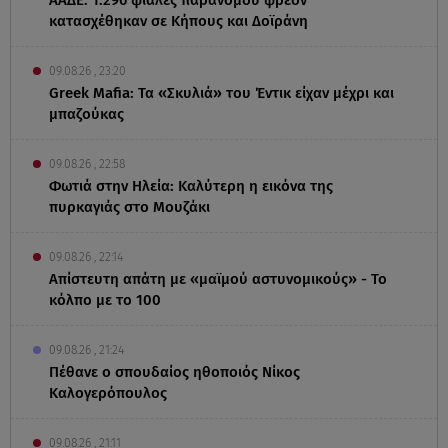
κατασχέθηκαν σε Κήπους και Δοϊράνη
09.08.26 , 23:20
Greek Mafia: Τα «Σκυλιά» του Έντικ είχαν μέχρι και
μπαζούκας
09.08.26 , 22:58
Φωτιά στην Ηλεία: Καλύτερη η εικόνα της
πυρκαγιάς στο Μουζάκι
09.08.26 , 22:14
Απίστευτη απάτη με «μαϊμού αστυνομικούς» - Το
κόλπο με το 100
09.08.26 , 21:24
Πέθανε ο σπουδαίος ηθοποιός Νίκος
Καλογερόπουλος
09.08.26 , 21:11