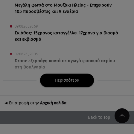
Μεγάλη φωτιά στο Μουζάκι Ηλείας - Επιχειρούν
105 πυροσβέστες και 9 εναέρια
09.08.26 , 20:59
Σκιάθος: 15χρονος καταγγέλλει 17χρονο για βιασμό
και εκβιασμό
09.08.26 , 20:35
Drone εξερράγη κοντά σε αγωγό φυσικού αερίου
στη Βουλγαρία
Περισσότερα
09.08.26 , 20:29
«Ισλαμικό ΝΑΤΟ»: Τι σημαίνει η νέα συμμαχία για
την Ελλάδα
Επιστροφή στην
Αρχική σελίδα
09.08.26 , 20:22
Χούθι: Η επίθεση με drone έθεσε σε συναγερμό τη
Back to Top
Σαουδική Αραβία