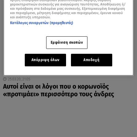
Χρήση επακριβών δεδομένων γεωεντοπισμού. Ακριβής σάρωση
χαρακτηριστικών συσκευής για αναγνώριση ταυτότητας. Αποθήκευση ή/
και πρόσβαση στα δεδομένα μιας συσκευής. Εξατομικευμένη διαφήμιση
και περιεχόμενο, μέτρηση διαφήμισης και περιεχομένου, έρευνα κοινού
και ανάπτυξη υπηρεσιών.
Κατάλογος συνεργατών (προμηθευτές)
Εμφάνιση σκοπών
Απόρριψη όλων
Αποδοχή
25.03.20, 21:05
Αυτοί είναι οι λόγοι που ο κορωνοϊός
«προτιμάει» περισσότερο τους άνδρες