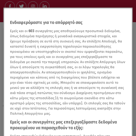
Ενδιαφερόμαστε για το απόρρητό σας
Εμείς και οι
603
συνεργάτες μας αποθηκεύουμε προσωπικά δεδομένα,
όπως δεδομένα περιήγησης ή μοναδικά αναγνωριστικά στοιχεία, και
έχουμε πρόσβαση σε αυτά στη συσκευή σας. Αν επιλέξετε Αποδοχή, θα
καταστεί δυνατή η ενεργοποίηση τεχνολογιών παρακολούθησης
προκειμένου να υποστηριχθούν οι σκοποί που εμφανίζονται παρακάτω,
για τους οποίους εμείς και οι συνεργάτες μας επεξεργαζόμαστε τα
δεδομένα με σκοπό την παροχή υπηρεσιών. Αν επιλέξετε Απόρριψη όλων
όλων ή αποσύρετε τη συγκατάθεσή σας, οι εν λόγω τεχνολογίες θα
απενεργοποιηθούν. Αν απενεργοποιηθούν οι ιχνηλάτες, ορισμένο
περιεχόμενο και κάποιες από τις διαφημίσεις που βλέπετε ενδέχεται να
μην είναι τόσο σχετικές με εσάς. Μπορείτε να επανεμφανίσετε αυτό το
μενού για να αλλάξετε τις επιλογές σας ή να αποσύρετε τη συναίνεσή σας
ανά πάσα στιγμή πατώντας τον σύνδεσμο Διαχείριση προτιμήσεων στο
κάτω μέρος της ιστοσελίδας [ή το αιωρούμενο εικονίδιο στο κάτω
αριστερό μέρος της ιστοσελίδας, εάν υπάρχει]. Οι επιλογές σας θα τεθούν
20.08.21, 12:01
σε ισχύ στον Ιστότοπος. Για περισσότερες λεπτομέρειες ανατρέξτε στην
Κορωνοϊός: Υψηλότερος ο κίνδυνος
Πολιτική Απορρήτου μας.
μόλυνσης σε εφήβους και νεαρούς άνδρες
Εμείς και οι συνεργάτες μας επεξεργαζόμαστε δεδομένα
προκειμένου να παρασχεθούν τα εξής: