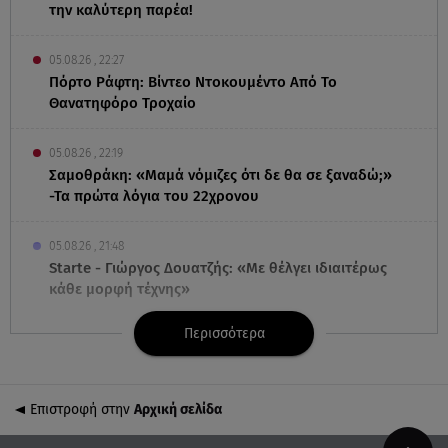
την καλύτερη παρέα!
05.08.26 , 22:27
Πόρτο Ράφτη: Bίντεο Ντοκουμέντο Από Το
Θανατηφόρο Τροχαίο
05.08.26 , 22:19
Σαμοθράκη: «Μαμά νόμιζες ότι δε θα σε ξαναδώ;»
-Τα πρώτα λόγια του 22χρονου
05.08.26 , 21:48
Starte - Γιώργος Δουατζής: «Με θέλγει ιδιαιτέρως
κάθε μορφή τέχνης»
Περισσότερα
05.08.26 , 21:41
«Στην κόψη του ξυραφιού» οι συνομιλίες ΗΠΑ –
Ιράν
Επιστροφή στην
Αρχική σελίδα
05.08.26 , 21:22