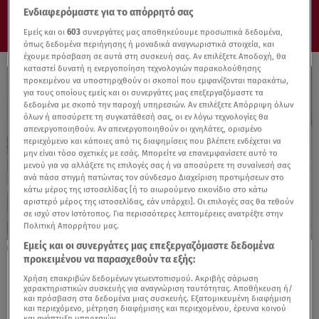
Ενδιαφερόμαστε για το απόρρητό σας
Εμείς και οι
603
συνεργάτες μας αποθηκεύουμε προσωπικά δεδομένα,
όπως δεδομένα περιήγησης ή μοναδικά αναγνωριστικά στοιχεία, και
έχουμε πρόσβαση σε αυτά στη συσκευή σας. Αν επιλέξετε Αποδοχή, θα
καταστεί δυνατή η ενεργοποίηση τεχνολογιών παρακολούθησης
προκειμένου να υποστηριχθούν οι σκοποί που εμφανίζονται παρακάτω,
για τους οποίους εμείς και οι συνεργάτες μας επεξεργαζόμαστε τα
δεδομένα με σκοπό την παροχή υπηρεσιών. Αν επιλέξετε Απόρριψη όλων
όλων ή αποσύρετε τη συγκατάθεσή σας, οι εν λόγω τεχνολογίες θα
απενεργοποιηθούν. Αν απενεργοποιηθούν οι ιχνηλάτες, ορισμένο
περιεχόμενο και κάποιες από τις διαφημίσεις που βλέπετε ενδέχεται να
μην είναι τόσο σχετικές με εσάς. Μπορείτε να επανεμφανίσετε αυτό το
μενού για να αλλάξετε τις επιλογές σας ή να αποσύρετε τη συναίνεσή σας
ανά πάσα στιγμή πατώντας τον σύνδεσμο Διαχείριση προτιμήσεων στο
κάτω μέρος της ιστοσελίδας [ή το αιωρούμενο εικονίδιο στο κάτω
αριστερό μέρος της ιστοσελίδας, εάν υπάρχει]. Οι επιλογές σας θα τεθούν
σε ισχύ στον Ιστότοπος. Για περισσότερες λεπτομέρειες ανατρέξτε στην
Πολιτική Απορρήτου μας.
Εμείς και οι συνεργάτες μας επεξεργαζόμαστε δεδομένα
10.10.23, 17:18
προκειμένου να παρασχεθούν τα εξής:
H κοκορομαχία ξεκίνησε!
Χρήση επακριβών δεδομένων γεωεντοπισμού. Ακριβής σάρωση
χαρακτηριστικών συσκευής για αναγνώριση ταυτότητας. Αποθήκευση ή/
και πρόσβαση στα δεδομένα μιας συσκευής. Εξατομικευμένη διαφήμιση
και περιεχόμενο, μέτρηση διαφήμισης και περιεχομένου, έρευνα κοινού
και ανάπτυξη υπηρεσιών.