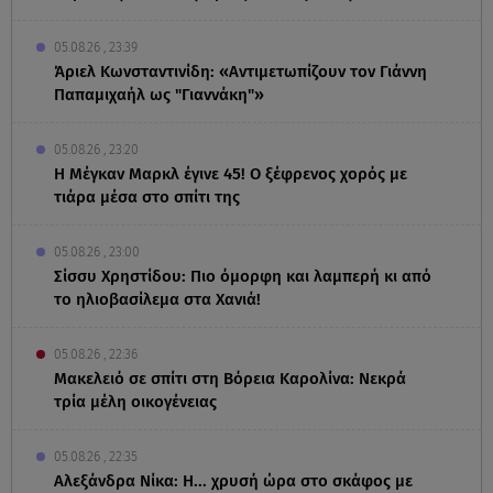
05.08.26 , 23:39
Άριελ Κωνσταντινίδη: «Αντιμετωπίζουν τον Γιάννη
Παπαμιχαήλ ως "Γιαννάκη"»
05.08.26 , 23:20
Η Μέγκαν Μαρκλ έγινε 45! Ο ξέφρενος χορός με
τιάρα μέσα στο σπίτι της
05.08.26 , 23:00
Σίσσυ Χρηστίδου: Πιο όμορφη και λαμπερή κι από
το ηλιοβασίλεμα στα Χανιά!
05.08.26 , 22:36
Μακελειό σε σπίτι στη Βόρεια Καρολίνα: Νεκρά
τρία μέλη οικογένειας
05.08.26 , 22:35
Αλεξάνδρα Νίκα: Η... χρυσή ώρα στο σκάφος με