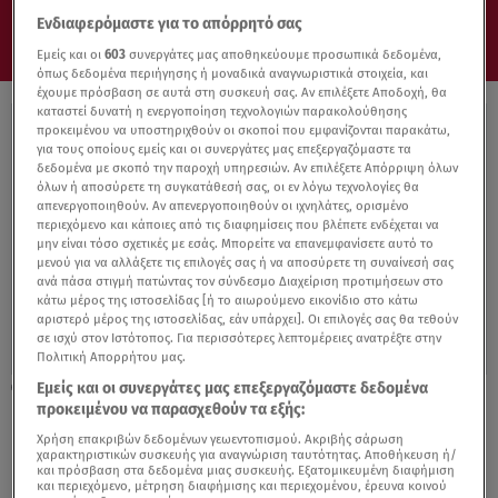
Ενδιαφερόμαστε για το απόρρητό σας
Εμείς και οι
603
συνεργάτες μας αποθηκεύουμε προσωπικά δεδομένα,
όπως δεδομένα περιήγησης ή μοναδικά αναγνωριστικά στοιχεία, και
έχουμε πρόσβαση σε αυτά στη συσκευή σας. Αν επιλέξετε Αποδοχή, θα
καταστεί δυνατή η ενεργοποίηση τεχνολογιών παρακολούθησης
προκειμένου να υποστηριχθούν οι σκοποί που εμφανίζονται παρακάτω,
για τους οποίους εμείς και οι συνεργάτες μας επεξεργαζόμαστε τα
δεδομένα με σκοπό την παροχή υπηρεσιών. Αν επιλέξετε Απόρριψη όλων
όλων ή αποσύρετε τη συγκατάθεσή σας, οι εν λόγω τεχνολογίες θα
απενεργοποιηθούν. Αν απενεργοποιηθούν οι ιχνηλάτες, ορισμένο
περιεχόμενο και κάποιες από τις διαφημίσεις που βλέπετε ενδέχεται να
μην είναι τόσο σχετικές με εσάς. Μπορείτε να επανεμφανίσετε αυτό το
μενού για να αλλάξετε τις επιλογές σας ή να αποσύρετε τη συναίνεσή σας
ανά πάσα στιγμή πατώντας τον σύνδεσμο Διαχείριση προτιμήσεων στο
κάτω μέρος της ιστοσελίδας [ή το αιωρούμενο εικονίδιο στο κάτω
αριστερό μέρος της ιστοσελίδας, εάν υπάρχει]. Οι επιλογές σας θα τεθούν
σε ισχύ στον Ιστότοπος. Για περισσότερες λεπτομέρειες ανατρέξτε στην
Πολιτική Απορρήτου μας.
Εμείς και οι συνεργάτες μας επεξεργαζόμαστε δεδομένα
15.10.21, 22:02
προκειμένου να παρασχεθούν τα εξής:
Κακοκαιρία Μπάλλος: Εγκλωβισμένοι από
κατολίσθηση σε χωριό της Κέρκυρας
Χρήση επακριβών δεδομένων γεωεντοπισμού. Ακριβής σάρωση
χαρακτηριστικών συσκευής για αναγνώριση ταυτότητας. Αποθήκευση ή/
και πρόσβαση στα δεδομένα μιας συσκευής. Εξατομικευμένη διαφήμιση
και περιεχόμενο, μέτρηση διαφήμισης και περιεχομένου, έρευνα κοινού