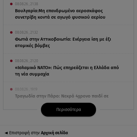
08.08.26 , 21:38
Βουλγαρία:Μη επανδρωμένο αεροσκάφος
συνετρίβη κοντά σε αγωγό φυσικού αερίου
08.08.26 , 21:32
Φωτιά στην Αττικοβοιωτία: Ενέργεια ίση με έξι
ατομικές βόμβες
08.08.26 , 21:20
«Ισλαμικό ΝΑΤΟ»: Πώς επηρεάζεται η Ελλάδα από
τη νέα συμμαχία
08.08.26 , 19:19
Τραγωδία στην Πάρο: Νεκρό 4χρονο παιδί σε
πισίνα
Περισσότερα
08.08.26 , 18:51
BYD: Στην 91η θέση της λίστας Fortune Global 500
για το 2026
Επιστροφή στην
Αρχική σελίδα