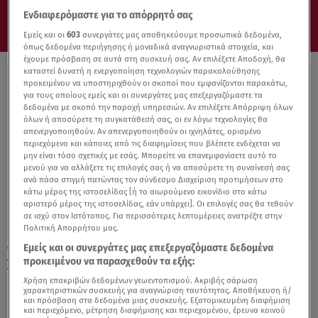
Ενδιαφερόμαστε για το απόρρητό σας
Εμείς και οι
603
συνεργάτες μας αποθηκεύουμε προσωπικά δεδομένα,
όπως δεδομένα περιήγησης ή μοναδικά αναγνωριστικά στοιχεία, και
έχουμε πρόσβαση σε αυτά στη συσκευή σας. Αν επιλέξετε Αποδοχή, θα
καταστεί δυνατή η ενεργοποίηση τεχνολογιών παρακολούθησης
προκειμένου να υποστηριχθούν οι σκοποί που εμφανίζονται παρακάτω,
για τους οποίους εμείς και οι συνεργάτες μας επεξεργαζόμαστε τα
δεδομένα με σκοπό την παροχή υπηρεσιών. Αν επιλέξετε Απόρριψη όλων
όλων ή αποσύρετε τη συγκατάθεσή σας, οι εν λόγω τεχνολογίες θα
απενεργοποιηθούν. Αν απενεργοποιηθούν οι ιχνηλάτες, ορισμένο
περιεχόμενο και κάποιες από τις διαφημίσεις που βλέπετε ενδέχεται να
μην είναι τόσο σχετικές με εσάς. Μπορείτε να επανεμφανίσετε αυτό το
μενού για να αλλάξετε τις επιλογές σας ή να αποσύρετε τη συναίνεσή σας
ανά πάσα στιγμή πατώντας τον σύνδεσμο Διαχείριση προτιμήσεων στο
κάτω μέρος της ιστοσελίδας [ή το αιωρούμενο εικονίδιο στο κάτω
αριστερό μέρος της ιστοσελίδας, εάν υπάρχει]. Οι επιλογές σας θα τεθούν
σε ισχύ στον Ιστότοπος. Για περισσότερες λεπτομέρειες ανατρέξτε στην
Πολιτική Απορρήτου μας.
Εμείς και οι συνεργάτες μας επεξεργαζόμαστε δεδομένα
07.08.23, 09:00
προκειμένου να παρασχεθούν τα εξής:
Σαν το ηλεκτρικό MINI δεν θα ακούγεται
κανένα
Χρήση επακριβών δεδομένων γεωεντοπισμού. Ακριβής σάρωση
χαρακτηριστικών συσκευής για αναγνώριση ταυτότητας. Αποθήκευση ή/
και πρόσβαση στα δεδομένα μιας συσκευής. Εξατομικευμένη διαφήμιση
και περιεχόμενο, μέτρηση διαφήμισης και περιεχομένου, έρευνα κοινού