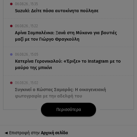
06.08.26 , 15:35
Suzuki: Δείτε πόσα αυτοκίνητα πούλησε
06.08.26 , 15:22
Αρίνα Σαμπαλένκα: Ξανά στη Μύκονο για βουτιές
μαζί με τον Γιώργο Φραγκούλη
06.08.26 , 15:05
Κατερίνα Γερονικολού: «Έριξε» το Instagram με το
μαύρο της μπικίνι
06.08.26 , 15:02
Συγκινεί ο Κώστας Σαμαράς: Η οικογενειακή
φωτογραφία με την αδελφή του
Περισσότερα
06.08.26 , 14:41
Κηδεία Λάκη Χαλκιά: Συντετριμμένη η σύζυγός του
στο τελευταίο «αντίο»
Επιστροφή στην
Αρχική σελίδα