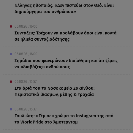
Έλληνας ηθοποιός: «Δεν πιστεύω στον Θεό. Είναι
δημιούργημα του ανθρώπου»
06.08.26 , 16:00
Συντάξεις: Τρέχουν να προλάβουν όσοι είναι κοντά
σε ηλικία συνταξιοδότησης
06.08.26 , 16:00
Σημάδια που φανερώνουν διαίσθηση και ότι ξέρεις
να «διαβάζεις» ανθρώπους
06.08.26 , 15:57
Στα όριά του το Νοσοκομείο Ζακύνθου:
Περιστατικά βιασμών, μέθης & τροχαία
06.08.26 , 15:37
Γουλιώτη: «Γέμισε» χρώμα το Instagram της από
το WorldPride στο Άμστερνταμ