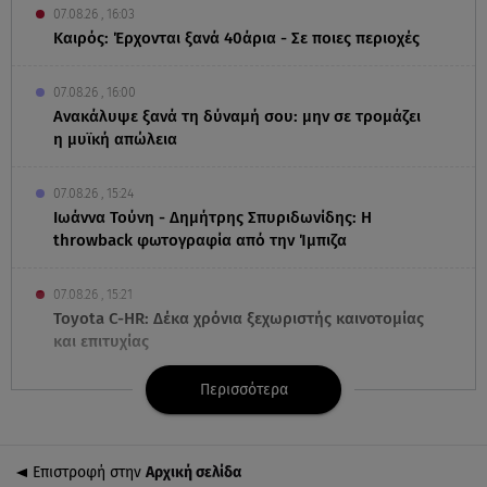
07.08.26 , 16:03
Καιρός: Έρχονται ξανά 40άρια - Σε ποιες περιοχές
07.08.26 , 16:00
Ανακάλυψε ξανά τη δύναμή σου: μην σε τρομάζει
η μυϊκή απώλεια
07.08.26 , 15:24
Ιωάννα Τούνη - Δημήτρης Σπυριδωνίδης: Η
throwback φωτογραφία από την Ίμπιζα
07.08.26 , 15:21
Toyota C-HR: Δέκα χρόνια ξεχωριστής καινοτομίας
και επιτυχίας
Περισσότερα
07.08.26 , 15:09
Τροχαίο Σέρρες: «Δεν πρόλαβα να κάνω κάτι κι
έπεσε πάνω μου»
Επιστροφή στην
Αρχική σελίδα