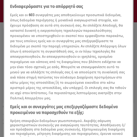
Ενδιαφερόμαστε για το απόρρητό σας
Εμείς και οι
603
συνεργάτες μας αποθηκεύουμε προσωπικά δεδομένα,
όπως δεδομένα περιήγησης ή μοναδικά αναγνωριστικά στοιχεία, και
έχουμε πρόσβαση σε αυτά στη συσκευή σας. Αν επιλέξετε Αποδοχή, θα
καταστεί δυνατή η ενεργοποίηση τεχνολογιών παρακολούθησης
προκειμένου να υποστηριχθούν οι σκοποί που εμφανίζονται παρακάτω,
για τους οποίους εμείς και οι συνεργάτες μας επεξεργαζόμαστε τα
δεδομένα με σκοπό την παροχή υπηρεσιών. Αν επιλέξετε Απόρριψη όλων
όλων ή αποσύρετε τη συγκατάθεσή σας, οι εν λόγω τεχνολογίες θα
απενεργοποιηθούν. Αν απενεργοποιηθούν οι ιχνηλάτες, ορισμένο
περιεχόμενο και κάποιες από τις διαφημίσεις που βλέπετε ενδέχεται να
μην είναι τόσο σχετικές με εσάς. Μπορείτε να επανεμφανίσετε αυτό το
μενού για να αλλάξετε τις επιλογές σας ή να αποσύρετε τη συναίνεσή σας
ανά πάσα στιγμή πατώντας τον σύνδεσμο Διαχείριση προτιμήσεων στο
κάτω μέρος της ιστοσελίδας [ή το αιωρούμενο εικονίδιο στο κάτω
αριστερό μέρος της ιστοσελίδας, εάν υπάρχει]. Οι επιλογές σας θα τεθούν
σε ισχύ στον Ιστότοπος. Για περισσότερες λεπτομέρειες ανατρέξτε στην
Πολιτική Απορρήτου μας.
Εμείς και οι συνεργάτες μας επεξεργαζόμαστε δεδομένα
30.08.22, 20:00
προκειμένου να παρασχεθούν τα εξής:
«Η Γεύση της Εκδίκησης» έρχεται στις
22.00 στο Star
Χρήση επακριβών δεδομένων γεωεντοπισμού. Ακριβής σάρωση
χαρακτηριστικών συσκευής για αναγνώριση ταυτότητας. Αποθήκευση ή/
και πρόσβαση στα δεδομένα μιας συσκευής. Εξατομικευμένη διαφήμιση
και περιεχόμενο, μέτρηση διαφήμισης και περιεχομένου, έρευνα κοινού