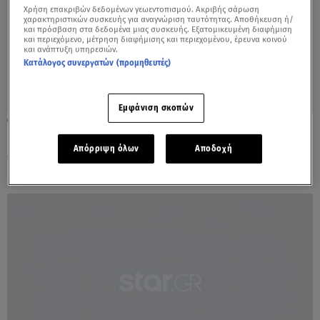
Χρήση επακριβών δεδομένων γεωεντοπισμού. Ακριβής σάρωση
χαρακτηριστικών συσκευής για αναγνώριση ταυτότητας. Αποθήκευση ή/
και πρόσβαση στα δεδομένα μιας συσκευής. Εξατομικευμένη διαφήμιση
και περιεχόμενο, μέτρηση διαφήμισης και περιεχομένου, έρευνα κοινού
και ανάπτυξη υπηρεσιών.
Κατάλογος συνεργατών (προμηθευτές)
Εμφάνιση σκοπών
12.10.21, 18:30
Καθηγητής ΤΕΙ - σεξουαλική παρενόχληση:
Απόρριψη όλων
Αποδοχή
«Στρατολογούν τα παιδιά»