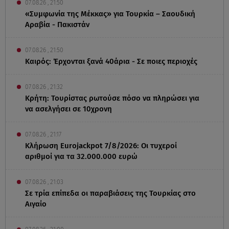
07.08.26 , 21:50
«Συμφωνία της Μέκκας» για Τουρκία – Σαουδική
Αραβία - Πακιστάν
07.08.26 , 21:50
Καιρός: Έρχονται ξανά 40άρια - Σε ποιες περιοχές
07.08.26 , 21:32
Κρήτη: Τουρίστας ρωτούσε πόσο να πληρώσει για
να ασελγήσει σε 10χρονη
07.08.26 , 21:17
Κλήρωση Eurojackpot 7/8/2026: Οι τυχεροί
αριθμοί για τα 32.000.000 ευρώ
07.08.26 , 21:03
Σε τρία επίπεδα οι παραβιάσεις της Τουρκίας στο
Αιγαίο