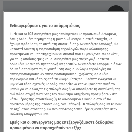
Ενδιαφερόμαστε για το απόρρητό σας
Εμείς και οι
603
συνεργάτες μας αποθηκεύουμε προσωπικά δεδομένα,
όπως δεδομένα περιήγησης ή μοναδικά αναγνωριστικά στοιχεία, και
έχουμε πρόσβαση σε αυτά στη συσκευή σας. Αν επιλέξετε Αποδοχή, θα
καταστεί δυνατή η ενεργοποίηση τεχνολογιών παρακολούθησης
προκειμένου να υποστηριχθούν οι σκοποί που εμφανίζονται παρακάτω,
για τους οποίους εμείς και οι συνεργάτες μας επεξεργαζόμαστε τα
δεδομένα με σκοπό την παροχή υπηρεσιών. Αν επιλέξετε Απόρριψη όλων
όλων ή αποσύρετε τη συγκατάθεσή σας, οι εν λόγω τεχνολογίες θα
απενεργοποιηθούν. Αν απενεργοποιηθούν οι ιχνηλάτες, ορισμένο
08.11.21, 23:12
περιεχόμενο και κάποιες από τις διαφημίσεις που βλέπετε ενδέχεται να
ΠΟΕΔΗΝ: Γυναικολόγος Απέτρεπε Τον
μην είναι τόσο σχετικές με εσάς. Μπορείτε να επανεμφανίσετε αυτό το
μενού για να αλλάξετε τις επιλογές σας ή να αποσύρετε τη συναίνεσή σας
Εμβολιασμό Εγκύων
ανά πάσα στιγμή πατώντας τον σύνδεσμο Διαχείριση προτιμήσεων στο
κάτω μέρος της ιστοσελίδας [ή το αιωρούμενο εικονίδιο στο κάτω
αριστερό μέρος της ιστοσελίδας, εάν υπάρχει]. Οι επιλογές σας θα τεθούν
σε ισχύ στον Ιστότοπος. Για περισσότερες λεπτομέρειες ανατρέξτε στην
Πολιτική Απορρήτου μας.
Εμείς και οι συνεργάτες μας επεξεργαζόμαστε δεδομένα
προκειμένου να παρασχεθούν τα εξής: