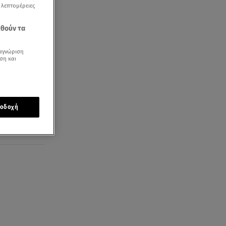
ς λεπτομέρειες
εθούν τα
αγνώριση
ση και
οδοχή