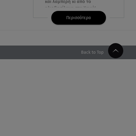
και λαμπερή κι από το
ηλιοβασίλεμα στα Χανιά!
Περισσότερα
05.08.26 , 22:36
Μακελειό σε σπίτι στη Βόρεια
Καρολίνα: Νεκρά τρία μέλη
οικογένειας
Back to Top
05.08.26 , 22:35
Αλεξάνδρα Νίκα: Η... χρυσή ώρα
στο σκάφος με την καλύτερη
παρέα!
05.08.26 , 22:27
Πόρτο Ράφτη: Bίντεο
Ντοκουμέντο Από Το
Θανατηφόρο Τροχαίο
05.08.26 , 22:19
Σαμοθράκη: «Μαμά νόμιζες ότι