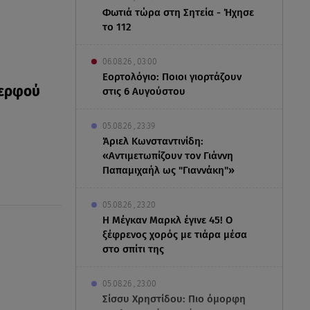
Φωτιά τώρα στη Σητεία - Ήχησε
το 112
06.08.26 , 03:00
Εορτολόγιο: Ποιοι γιορτάζουν
δερφού
στις 6 Αυγούστου
05.08.26 , 23:39
Άριελ Κωνσταντινίδη:
«Αντιμετωπίζουν τον Γιάννη
Παπαμιχαήλ ως "Γιαννάκη"»
05.08.26 , 23:20
Η Μέγκαν Μαρκλ έγινε 45! Ο
ξέφρενος χορός με τιάρα μέσα
στο σπίτι της
05.08.26 , 23:00
Σίσσυ Χρηστίδου: Πιο όμορφη