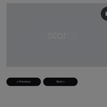
« Previous
Next »