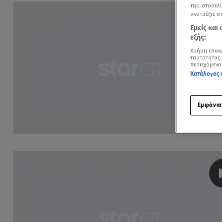
της ιστοσελί
ανατρέξτε σ
Εμείς και
εξής:
Χρήση επακ
ταυτότητας.
περιεχόμενο
Κατάλογος 
Εμφάνισ