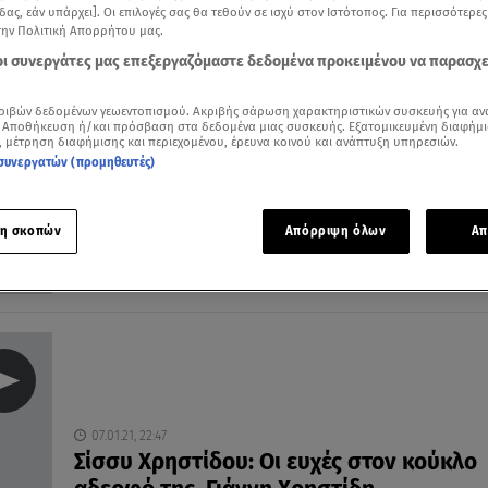
δας, εάν υπάρχει]. Οι επιλογές σας θα τεθούν σε ισχύ στον Ιστότοπος. Για περισσότερε
την Πολιτική Απορρήτου μας.
 οι συνεργάτες μας επεξεργαζόμαστε δεδομένα προκειμένου να παρασχ
16.07.21, 23:09
ριβών δεδομένων γεωεντοπισμού. Ακριβής σάρωση χαρακτηριστικών συσκευής για αν
 Αποθήκευση ή/και πρόσβαση στα δεδομένα μιας συσκευής. Εξατομικευμένη διαφήμι
Σίσσυ Χρηστίδου: Η φωτογραφία με τον
, μέτρηση διαφήμισης και περιεχομένου, έρευνα κοινού και ανάπτυξη υπηρεσιών.
αδερφό της μέσα από το νοσοκομείο
συνεργατών (προμηθευτές)
Η μητέρα τους έχει λευχαιμία και νοσηλεύεται
η σκοπών
Απόρριψη όλων
Απ
07.01.21, 22:47
Σίσσυ Χρηστίδου: Οι ευχές στον κούκλο