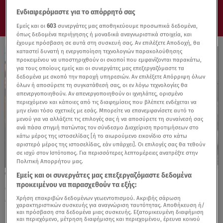
Ενδιαφερόμαστε για το απόρρητό σας
Εμείς και οι
603
συνεργάτες μας αποθηκεύουμε προσωπικά δεδομένα,
όπως δεδομένα περιήγησης ή μοναδικά αναγνωριστικά στοιχεία, και
έχουμε πρόσβαση σε αυτά στη συσκευή σας. Αν επιλέξετε Αποδοχή, θα
καταστεί δυνατή η ενεργοποίηση τεχνολογιών παρακολούθησης
προκειμένου να υποστηριχθούν οι σκοποί που εμφανίζονται παρακάτω,
για τους οποίους εμείς και οι συνεργάτες μας επεξεργαζόμαστε τα
δεδομένα με σκοπό την παροχή υπηρεσιών. Αν επιλέξετε Απόρριψη όλων
όλων ή αποσύρετε τη συγκατάθεσή σας, οι εν λόγω τεχνολογίες θα
απενεργοποιηθούν. Αν απενεργοποιηθούν οι ιχνηλάτες, ορισμένο
περιεχόμενο και κάποιες από τις διαφημίσεις που βλέπετε ενδέχεται να
μην είναι τόσο σχετικές με εσάς. Μπορείτε να επανεμφανίσετε αυτό το
μενού για να αλλάξετε τις επιλογές σας ή να αποσύρετε τη συναίνεσή σας
ανά πάσα στιγμή πατώντας τον σύνδεσμο Διαχείριση προτιμήσεων στο
κάτω μέρος της ιστοσελίδας [ή το αιωρούμενο εικονίδιο στο κάτω
αριστερό μέρος της ιστοσελίδας, εάν υπάρχει]. Οι επιλογές σας θα τεθούν
σε ισχύ στον Ιστότοπος. Για περισσότερες λεπτομέρειες ανατρέξτε στην
Πολιτική Απορρήτου μας.
27.05.26, 11:56
Εμείς και οι συνεργάτες μας επεξεργαζόμαστε δεδομένα
Με δάκρυα αποχαιρέτησαν τη Γωγώ
προκειμένου να παρασχεθούν τα εξής:
Μαστροκώστα - Οι επώνυμοι που
Χρήση επακριβών δεδομένων γεωεντοπισμού. Ακριβής σάρωση
χαρακτηριστικών συσκευής για αναγνώριση ταυτότητας. Αποθήκευση ή/
βρέθηκαν εκεί
και πρόσβαση στα δεδομένα μιας συσκευής. Εξατομικευμένη διαφήμιση
και περιεχόμενο, μέτρηση διαφήμισης και περιεχομένου, έρευνα κοινού