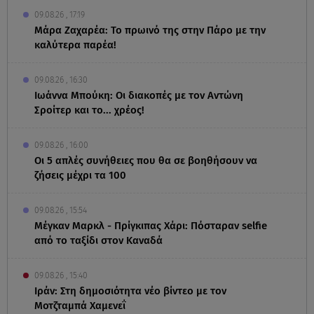
09.08.26 , 17:19
Μάρα Ζαχαρέα: Το πρωινό της στην Πάρο με την
καλύτερα παρέα!
09.08.26 , 16:30
Ιωάννα Μπούκη: Οι διακοπές με τον Αντώνη
Σροίτερ και το... χρέος!
09.08.26 , 16:00
Οι 5 απλές συνήθειες που θα σε βοηθήσουν να
ζήσεις μέχρι τα 100
09.08.26 , 15:54
Μέγκαν Μαρκλ - Πρίγκιπας Χάρι: Πόσταραν selfie
από το ταξίδι στον Καναδά
09.08.26 , 15:40
Ιράν: Στη δημοσιότητα νέο βίντεο με τον
Μοτζταμπά Χαμενεΐ