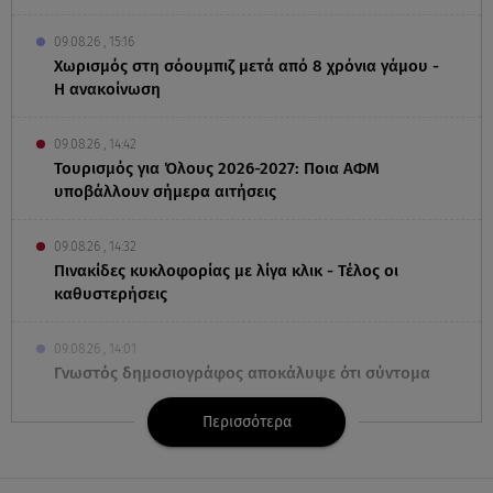
09.08.26 , 15:16
Χωρισμός στη σόουμπιζ μετά από 8 χρόνια γάμου -
Η ανακοίνωση
09.08.26 , 14:42
Τουρισμός για Όλους 2026-2027: Ποια ΑΦΜ
υποβάλλουν σήμερα αιτήσεις
09.08.26 , 14:32
Πινακίδες κυκλοφορίας με λίγα κλικ - Τέλος οι
καθυστερήσεις
09.08.26 , 14:01
Γνωστός δημοσιογράφος αποκάλυψε ότι σύντομα
παντρεύεται τη σύντροφό του
Περισσότερα
09.08.26 , 14:00
Αδιάβροχη μάσκαρα: αφαίρεσε την χωρίς να