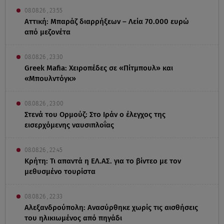
08.08.26 , 23:55
Αττική: Μπαράζ διαρρήξεων – Λεία 70.000 ευρώ
από μεζονέτα
08.08.26 , 23:30
Greek Mafia: Χειροπέδες σε «Πίτμπουλ» και
«Μπουλντόγκ»
08.08.26 , 23:00
Στενά του Ορμούζ: Στο Ιράν ο έλεγχος της
εισερχόμενης ναυσιπλοΐας
08.08.26 , 22:45
Κρήτη: Τι απαντά η ΕΛ.ΑΣ. για το βίντεο με τον
μεθυσμένο τουρίστα
08.08.26 , 22:33
Αλεξανδρούπολη: Ανασύρθηκε χωρίς τις αισθήσεις
του ηλικιωμένος από πηγάδι