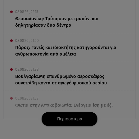
08.08.26 , 22:15
Θεσσαλονίκη: Τρύπησαν με τρυπάνι και
δηλητηρίασαν δύο δέντρα
08.08.26 , 21:50
Πάρος: Γονείς και ιδιοκτήτης κατηγορούνται για
ανθρωποκτονία από αμέλεια
08.08.26 , 21:38
Βουλγαρία:Μη επανδρωμένο αεροσκάφος
συνετρίβη κοντά σε αγωγό φυσικού αερίου
08.08.26 , 21:32
Φωτιά στην Αττικοβοιωτία: Ενέργεια ίση με έξι
ατομικές βόμβες
Περισσότερα
08.08.26 , 21:20
«Ισλαμικό ΝΑΤΟ»: Πώς επηρεάζεται η Ελλάδα από