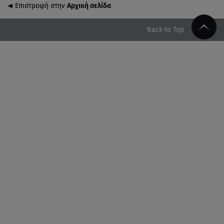
τη νέα συμμαχία
Επιστροφή στην
Αρχική σελίδα
08.08.26 , 19:19
Back to Top
Τραγωδία στην Πάρο: Νεκρό 4χρονο παιδί σε
πισίνα
08.08.26 , 18:51
BYD: Στην 91η θέση της λίστας Fortune Global 500
για το 2026
08.08.26 , 17:45
Εριέττα Κούρκουλου: Η συγκινητική ανάρτηση για
τα 33α γενέθλιά της
08.08.26 , 17:44
Νεκρή μεγαλόσωμη αρκούδα στην Καστοριά,
πιθανόν από πυροβολισμό
08.08.26 , 17:32