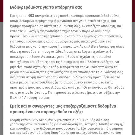
Ενδιαφερόμαστε για το απόρρητό σας
Εμείς και οι
603
συνεργάτες μας αποθηκεύουμε προσωπικά δεδομένα,
όπως δεδομένα περιήγησης ή μοναδικά αναγνωριστικά στοιχεία, και
έχουμε πρόσβαση σε αυτά στη συσκευή σας. Αν επιλέξετε Αποδοχή, θα
καταστεί δυνατή η ενεργοποίηση τεχνολογιών παρακολούθησης
προκειμένου να υποστηριχθούν οι σκοποί που εμφανίζονται παρακάτω,
για τους οποίους εμείς και οι συνεργάτες μας επεξεργαζόμαστε τα
δεδομένα με σκοπό την παροχή υπηρεσιών. Αν επιλέξετε Απόρριψη όλων
όλων ή αποσύρετε τη συγκατάθεσή σας, οι εν λόγω τεχνολογίες θα
απενεργοποιηθούν. Αν απενεργοποιηθούν οι ιχνηλάτες, ορισμένο
περιεχόμενο και κάποιες από τις διαφημίσεις που βλέπετε ενδέχεται να
μην είναι τόσο σχετικές με εσάς. Μπορείτε να επανεμφανίσετε αυτό το
μενού για να αλλάξετε τις επιλογές σας ή να αποσύρετε τη συναίνεσή σας
ανά πάσα στιγμή πατώντας τον σύνδεσμο Διαχείριση προτιμήσεων στο
κάτω μέρος της ιστοσελίδας [ή το αιωρούμενο εικονίδιο στο κάτω
αριστερό μέρος της ιστοσελίδας, εάν υπάρχει]. Οι επιλογές σας θα τεθούν
σε ισχύ στον Ιστότοπος. Για περισσότερες λεπτομέρειες ανατρέξτε στην
Πολιτική Απορρήτου μας.
04.10.21, 14:25
Εμείς και οι συνεργάτες μας επεξεργαζόμαστε δεδομένα
Η μάρτυρας που «καίει» το Facebook:
προκειμένου να παρασχεθούν τα εξής:
«Βάζει το κέρδος πάνω από την
Χρήση επακριβών δεδομένων γεωεντοπισμού. Ακριβής σάρωση
χαρακτηριστικών συσκευής για αναγνώριση ταυτότητας. Αποθήκευση ή/
ασφάλεια»
και πρόσβαση στα δεδομένα μιας συσκευής. Εξατομικευμένη διαφήμιση
και περιεχόμενο, μέτρηση διαφήμισης και περιεχομένου, έρευνα κοινού