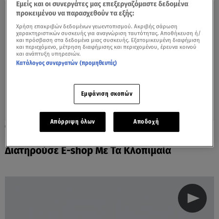
Εμείς και οι συνεργάτες μας επεξεργαζόμαστε δεδομένα
προκειμένου να παρασχεθούν τα εξής:
Χρήση επακριβών δεδομένων γεωεντοπισμού. Ακριβής σάρωση
χαρακτηριστικών συσκευής για αναγνώριση ταυτότητας. Αποθήκευση ή/
και πρόσβαση στα δεδομένα μιας συσκευής. Εξατομικευμένη διαφήμιση
και περιεχόμενο, μέτρηση διαφήμισης και περιεχομένου, έρευνα κοινού
και ανάπτυξη υπηρεσιών.
Κατάλογος συνεργατών (προμηθευτές)
Εμφάνιση σκοπών
Απόρριψη όλων
Αποδοχή
22.04.21, 22:34
Εξαρθρώθηκε Πολυμελής Σπείρα Που
Διατηρούσε E-shop Με Τα Κλοπιμαία