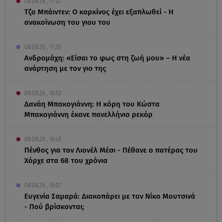
08.08.26 , 17:32
Τζο Μπάιντεν: Ο καρκίνος έχει εξαπλωθεί - Η
ανακοίνωση του γιου του
08.08.26 , 17:20
Ανδρομάχη: «Είσαι το φως στη ζωή μου» – Η νέα
ανάρτηση με τον γιο της
08.08.26 , 16:52
Δανάη Μπακογιάννη: Η κόρη του Κώστα
Μπακογιάννη έκανε πανελλήνιο ρεκόρ
08.08.26 , 16:45
Πένθος για τον Λιονέλ Μέσι - Πέθανε ο πατέρας του
Χόρχε στα 68 του χρόνια
08.08.26 , 16:07
Ευγενία Σαμαρά: Διακοπάρει με τον Νίκο Μουτσινά
- Πού βρίσκονται;