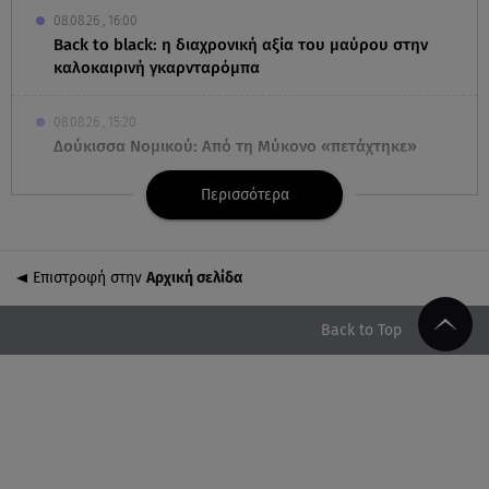
08.08.26 , 16:00
Back to black: η διαχρονική αξία του μαύρου στην
καλοκαιρινή γκαρνταρόμπα
08.08.26 , 15:20
Δούκισσα Νομικού: Από τη Μύκονο «πετάχτηκε»
στη Γαλλική Πολυνησία!
Περισσότερα
08.08.26 , 15:01
Λυκαβηττός: Σε 57χρονη γυναίκα ανήκει η σορός
που βρέθηκε σε σπηλιά
Επιστροφή στην
Αρχική σελίδα
08.08.26 , 14:50
Back to Top
Κατερίνα Καινούργιου: Η Πάρος και το cool
φορμάκι της κορούλας της!
08.08.26 , 14:25
Καιρός: Σε πορτοκαλί συναγερμό η χώρα για
φωτιές τα επόμενα 24ωρα