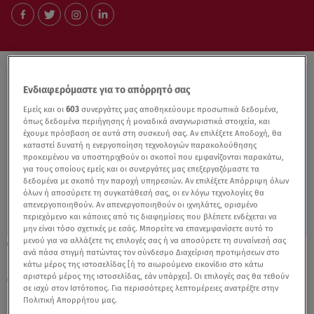
Ενδιαφερόμαστε για το απόρρητό σας
Εμείς και οι
603
συνεργάτες μας αποθηκεύουμε προσωπικά δεδομένα,
όπως δεδομένα περιήγησης ή μοναδικά αναγνωριστικά στοιχεία, και
έχουμε πρόσβαση σε αυτά στη συσκευή σας. Αν επιλέξετε Αποδοχή, θα
καταστεί δυνατή η ενεργοποίηση τεχνολογιών παρακολούθησης
προκειμένου να υποστηριχθούν οι σκοποί που εμφανίζονται παρακάτω,
για τους οποίους εμείς και οι συνεργάτες μας επεξεργαζόμαστε τα
δεδομένα με σκοπό την παροχή υπηρεσιών. Αν επιλέξετε Απόρριψη όλων
όλων ή αποσύρετε τη συγκατάθεσή σας, οι εν λόγω τεχνολογίες θα
απενεργοποιηθούν. Αν απενεργοποιηθούν οι ιχνηλάτες, ορισμένο
περιεχόμενο και κάποιες από τις διαφημίσεις που βλέπετε ενδέχεται να
μην είναι τόσο σχετικές με εσάς. Μπορείτε να επανεμφανίσετε αυτό το
μενού για να αλλάξετε τις επιλογές σας ή να αποσύρετε τη συναίνεσή σας
15.09.21, 15:39
ανά πάσα στιγμή πατώντας τον σύνδεσμο Διαχείριση προτιμήσεων στο
Εξαρθρώθηκε σπείρα διαρρηκτών με λεία
κάτω μέρος της ιστοσελίδας [ή το αιωρούμενο εικονίδιο στο κάτω
άνω των 700.000 ευρώ
αριστερό μέρος της ιστοσελίδας, εάν υπάρχει]. Οι επιλογές σας θα τεθούν
σε ισχύ στον Ιστότοπος. Για περισσότερες λεπτομέρειες ανατρέξτε στην
Πολιτική Απορρήτου μας.