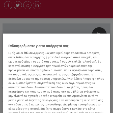
Ενδιαφερόμαστε για το απόρρητό σας
Εμείς και οι
603
συνεργάτες μας αποθηκεύουμε προσωπικά δεδομένα,
όπως δεδομένα περιήγησης ή μοναδικά αναγνωριστικά στοιχεία, και
έχουμε πρόσβαση σε αυτά στη συσκευή σας. Αν επιλέξετε Αποδοχή, θα
καταστεί δυνατή η ενεργοποίηση τεχνολογιών παρακολούθησης
προκειμένου να υποστηριχθούν οι σκοποί που εμφανίζονται παρακάτω,
για τους οποίους εμείς και οι συνεργάτες μας επεξεργαζόμαστε τα
δεδομένα με σκοπό την παροχή υπηρεσιών. Αν επιλέξετε Απόρριψη όλων
όλων ή αποσύρετε τη συγκατάθεσή σας, οι εν λόγω τεχνολογίες θα
απενεργοποιηθούν. Αν απενεργοποιηθούν οι ιχνηλάτες, ορισμένο
30.06.23, 20:25
περιεχόμενο και κάποιες από τις διαφημίσεις που βλέπετε ενδέχεται να
Νέα Αρτάκη: Η στιγμή του εμβολισμού με
μην είναι τόσο σχετικές με εσάς. Μπορείτε να επανεμφανίσετε αυτό το
έναν νεκρό
μενού για να αλλάξετε τις επιλογές σας ή να αποσύρετε τη συναίνεσή σας
ανά πάσα στιγμή πατώντας τον σύνδεσμο Διαχείριση προτιμήσεων στο
κάτω μέρος της ιστοσελίδας [ή το αιωρούμενο εικονίδιο στο κάτω
αριστερό μέρος της ιστοσελίδας, εάν υπάρχει]. Οι επιλογές σας θα τεθούν