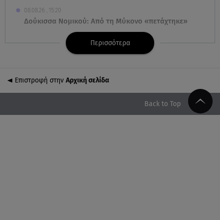
08.08.26 , 15:20
Δούκισσα Νομικού: Από τη Μύκονο «πετάχτηκε»
στη Γαλλική Πολυνησία!
Περισσότερα
08.08.26 , 15:01
Λυκαβηττός: Σε 57χρονη γυναίκα ανήκει η σορός
που βρέθηκε σε σπηλιά
Επιστροφή στην
Αρχική σελίδα
08.08.26 , 14:50
Back to Top
Κατερίνα Καινούργιου: Η Πάρος και το cool
φορμάκι της κορούλας της!
08.08.26 , 14:25
Καιρός: Σε πορτοκαλί συναγερμό η χώρα για
φωτιές τα επόμενα 24ωρα
08.08.26 , 14:00
Summer fling: Γιατί να πεις ναι σε έναν καλοκαιρινό
έρωτα