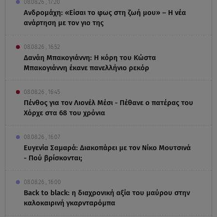
08.08.26 , 17:20
Ανδρομάχη: «Είσαι το φως στη ζωή μου» – Η νέα
ανάρτηση με τον γιο της
08.08.26 , 16:52
Δανάη Μπακογιάννη: Η κόρη του Κώστα
Μπακογιάννη έκανε πανελλήνιο ρεκόρ
08.08.26 , 16:45
Πένθος για τον Λιονέλ Μέσι - Πέθανε ο πατέρας του
Χόρχε στα 68 του χρόνια
08.08.26 , 16:07
Ευγενία Σαμαρά: Διακοπάρει με τον Νίκο Μουτσινά
- Πού βρίσκονται;
08.08.26 , 16:00
Back to black: η διαχρονική αξία του μαύρου στην
καλοκαιρινή γκαρνταρόμπα