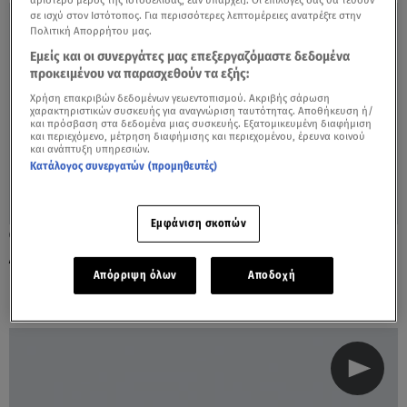
σε ισχύ στον Ιστότοπος. Για περισσότερες λεπτομέρειες ανατρέξτε στην
Πολιτική Απορρήτου μας.
Εμείς και οι συνεργάτες μας επεξεργαζόμαστε δεδομένα
προκειμένου να παρασχεθούν τα εξής:
Χρήση επακριβών δεδομένων γεωεντοπισμού. Ακριβής σάρωση
χαρακτηριστικών συσκευής για αναγνώριση ταυτότητας. Αποθήκευση ή/
και πρόσβαση στα δεδομένα μιας συσκευής. Εξατομικευμένη διαφήμιση
και περιεχόμενο, μέτρηση διαφήμισης και περιεχομένου, έρευνα κοινού
και ανάπτυξη υπηρεσιών.
Κατάλογος συνεργατών (προμηθευτές)
Εμφάνιση σκοπών
20.02.23, 14:18
Διάρρηξη Αιγάλεω: Έσπασαν τη βιτρίνα
κοσμηματοπωλείου με κλεμμένο όχημα
Απόρριψη όλων
Αποδοχή