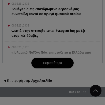
08.08.26 , 21:38
Βουλγαρία:Μη επανδρωμένο αεροσκάφος
συνετρίβη κοντά σε αγωγό φυσικού αερίου
08.08.26 , 21:32
Φωτιά στην Αττικοβοιωτία: Ενέργεια ίση με έξι
ατομικές βόμβες
08.08.26 , 21:20
«Ισλαμικό ΝΑΤΟ»: Πώς επηρεάζεται η Ελλάδα από
τη νέα συμμαχία
Περισσότερα
08.08.26 , 19:19
Τραγωδία στην Πάρο: Νεκρό 4χρονο παιδί σε
πισίνα
Επιστροφή στην
Αρχική σελίδα
08.08.26 , 18:51
Back to Top
BYD: Στην 91η θέση της λίστας Fortune Global 500
για το 2026