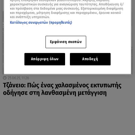
Χρήση επακριβών δεδομένων γεωεντοπισμού. Ακριβής σάρωση
χαρακτηριστικών συσκευής για αναγνώριση ταυτότητας. Αποθήκευση ή/
και πρόσβαση στα δεδομένα μιας συσκευής. Εξατομικευμένη διαφήμιση
και περιεχόμενο, μέτρηση διαφήμισης και περιεχομένου, έρευνα κοινού
και ανάπτυξη υπηρεσιών.
Κατάλογος συνεργατών (προμηθευτές)
Εμφάνιση σκοπών
Απόρριψη όλων
Αποδοχή
25.06.25, 11:26
Τζάνειο: Πώς ένας χαλασμένος εκτυπωτής
οδήγησε στη λανθασμένη μετάγγιση