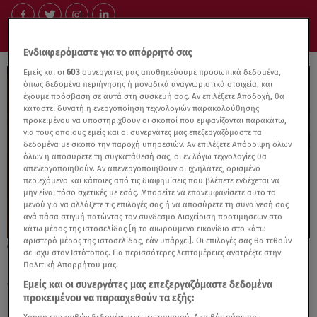
Ενδιαφερόμαστε για το απόρρητό σας
Εμείς και οι
603
συνεργάτες μας αποθηκεύουμε προσωπικά δεδομένα,
όπως δεδομένα περιήγησης ή μοναδικά αναγνωριστικά στοιχεία, και
έχουμε πρόσβαση σε αυτά στη συσκευή σας. Αν επιλέξετε Αποδοχή, θα
καταστεί δυνατή η ενεργοποίηση τεχνολογιών παρακολούθησης
προκειμένου να υποστηριχθούν οι σκοποί που εμφανίζονται παρακάτω,
για τους οποίους εμείς και οι συνεργάτες μας επεξεργαζόμαστε τα
δεδομένα με σκοπό την παροχή υπηρεσιών. Αν επιλέξετε Απόρριψη όλων
όλων ή αποσύρετε τη συγκατάθεσή σας, οι εν λόγω τεχνολογίες θα
απενεργοποιηθούν. Αν απενεργοποιηθούν οι ιχνηλάτες, ορισμένο
περιεχόμενο και κάποιες από τις διαφημίσεις που βλέπετε ενδέχεται να
μην είναι τόσο σχετικές με εσάς. Μπορείτε να επανεμφανίσετε αυτό το
μενού για να αλλάξετε τις επιλογές σας ή να αποσύρετε τη συναίνεσή σας
ανά πάσα στιγμή πατώντας τον σύνδεσμο Διαχείριση προτιμήσεων στο
κάτω μέρος της ιστοσελίδας [ή το αιωρούμενο εικονίδιο στο κάτω
αριστερό μέρος της ιστοσελίδας, εάν υπάρχει]. Οι επιλογές σας θα τεθούν
09.01.26, 10:07
σε ισχύ στον Ιστότοπος. Για περισσότερες λεπτομέρειες ανατρέξτε στην
Η ουσία του σωστού μελανιού για τις
Πολιτική Απορρήτου μας.
εκτυπωτικές σας ανάγκες
Εμείς και οι συνεργάτες μας επεξεργαζόμαστε δεδομένα
προκειμένου να παρασχεθούν τα εξής: