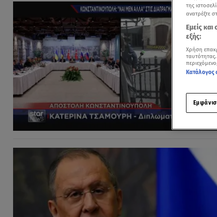
της ιστοσελί
ανατρέξτε σ
Εμείς και
εξής:
Χρήση επακ
ταυτότητας.
περιεχόμενο
Κατάλογος 
Εμφάνισ