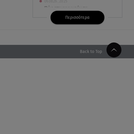
06.08.26 , 20:25
Πώς επικοινωνούν τα
ελικόπτερα στη φωτιά και ο
Περισσότερα
ρόλος του «συνδέσμου»
06.08.26 , 20:16
Αθηνά Οικονομάκου από την
Μπόρα Μπόρα: «Έσκασε όλη η
Back to Top
κούραση του χειμώνα»
06.08.26 , 20:04
Σαμοθράκη: Συγκλονιστική
διάσωση 15χρονης από
δύσβατο φαράγγι
06.08.26 , 19:44
Πότε δεν επιβάλλεται φόρος
κληρονομιάς σε τραπεζικές
καταθέσεις