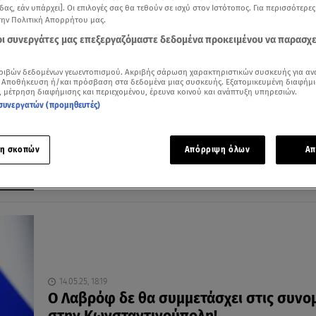
δας, εάν υπάρχει]. Οι επιλογές σας θα τεθούν σε ισχύ στον Ιστότοπος. Για περισσότερε
την Πολιτική Απορρήτου μας.
 οι συνεργάτες μας επεξεργαζόμαστε δεδομένα προκειμένου να παρασχ
16.05.25, 20:46
ριβών δεδομένων γεωεντοπισμού. Ακριβής σάρωση χαρακτηριστικών συσκευής για αν
Ουκρανία - Ρωσία: Πρώτο φως για ειρήν
 Αποθήκευση ή/και πρόσβαση στα δεδομένα μιας συσκευής. Εξατομικευμένη διαφήμι
, μέτρηση διαφήμισης και περιεχομένου, έρευνα κοινού και ανάπτυξη υπηρεσιών.
συμφωνία 3 σημείων!
συνεργατών (προμηθευτές)
Συμφώνησαν και για την ανταλλαγή 1.000 αιχμαλώτων
από κάθε πλευρά
η σκοπών
Απόρριψη όλων
Απ
14.05.25, 18:19
Ο Λαβρόφ δε θα συμμετάσχει στις συνομ