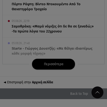
Πόρτο Ράφτη: Bίντεο Ντοκουμέντο Από Το
Θανατηφόρο Τροχαίο
05.08.26 , 22:19
Σαμοθράκη: «Μαμά νόμιζες ότι δε θα σε ξαναδώ;»
-Τα πρώτα λόγια του 22χρονου
05.08.26 , 21:48
Starte - Γιώργος Δουατζής: «Με θέλγει ιδιαιτέρως
κάθε μορφή τέχνης»
Περισσότερα
05.08.26 , 21:41
«Στην κόψη του ξυραφιού» οι συνομιλίες ΗΠΑ –
Ιράν
Επιστροφή στην
Αρχική σελίδα
05.08.26 , 21:22
Ευρυδίκη Βαλαβάνη για Γρηγόρη Μόργκαν:
Back to Top
«Oνειρευόμουν έναν άντρα σαν εσένα»