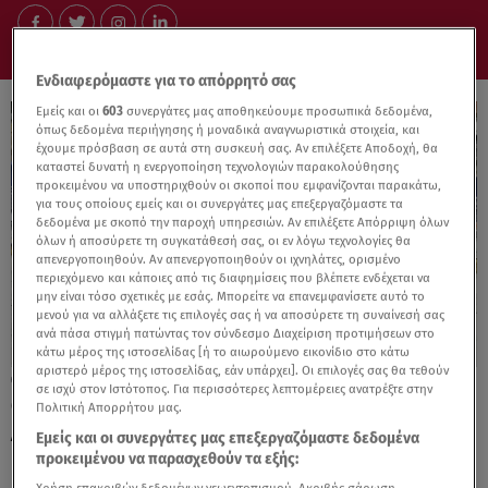
Ενδιαφερόμαστε για το απόρρητό σας
Εμείς και οι
603
συνεργάτες μας αποθηκεύουμε προσωπικά δεδομένα,
όπως δεδομένα περιήγησης ή μοναδικά αναγνωριστικά στοιχεία, και
έχουμε πρόσβαση σε αυτά στη συσκευή σας. Αν επιλέξετε Αποδοχή, θα
καταστεί δυνατή η ενεργοποίηση τεχνολογιών παρακολούθησης
προκειμένου να υποστηριχθούν οι σκοποί που εμφανίζονται παρακάτω,
για τους οποίους εμείς και οι συνεργάτες μας επεξεργαζόμαστε τα
δεδομένα με σκοπό την παροχή υπηρεσιών. Αν επιλέξετε Απόρριψη όλων
όλων ή αποσύρετε τη συγκατάθεσή σας, οι εν λόγω τεχνολογίες θα
απενεργοποιηθούν. Αν απενεργοποιηθούν οι ιχνηλάτες, ορισμένο
περιεχόμενο και κάποιες από τις διαφημίσεις που βλέπετε ενδέχεται να
μην είναι τόσο σχετικές με εσάς. Μπορείτε να επανεμφανίσετε αυτό το
μενού για να αλλάξετε τις επιλογές σας ή να αποσύρετε τη συναίνεσή σας
ανά πάσα στιγμή πατώντας τον σύνδεσμο Διαχείριση προτιμήσεων στο
κάτω μέρος της ιστοσελίδας [ή το αιωρούμενο εικονίδιο στο κάτω
αριστερό μέρος της ιστοσελίδας, εάν υπάρχει]. Οι επιλογές σας θα τεθούν
30.11.24, 11:48
σε ισχύ στον Ιστότοπος. Για περισσότερες λεπτομέρειες ανατρέξτε στην
Θεσσαλονίκη: Κατέρρευσε η γέφυρα
Πολιτική Απορρήτου μας.
Δενδροποτάμου
Εμείς και οι συνεργάτες μας επεξεργαζόμαστε δεδομένα
προκειμένου να παρασχεθούν τα εξής: