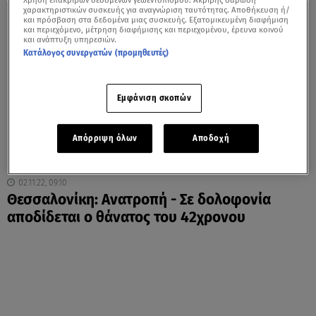
Χρήση επακριβών δεδομένων γεωεντοπισμού. Ακριβής σάρωση
χαρακτηριστικών συσκευής για αναγνώριση ταυτότητας. Αποθήκευση ή/
και πρόσβαση στα δεδομένα μιας συσκευής. Εξατομικευμένη διαφήμιση
και περιεχόμενο, μέτρηση διαφήμισης και περιεχομένου, έρευνα κοινού
και ανάπτυξη υπηρεσιών.
Κατάλογος συνεργατών (προμηθευτές)
Εμφάνιση σκοπών
Απόρριψη όλων
Αποδοχή
02.11.22, 09:10
Θεσσαλονίκη: Ανατροπή - Σε δολοφονία
αποδίδεται ο θάνατος του 42χρονου