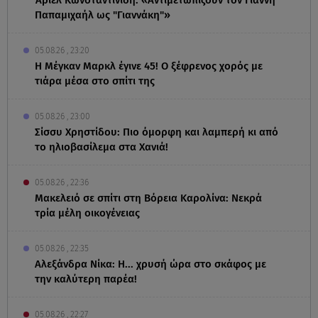
Παπαμιχαήλ ως "Γιαννάκη"»
05.08.26 , 23:20
Η Μέγκαν Μαρκλ έγινε 45! Ο ξέφρενος χορός με
τιάρα μέσα στο σπίτι της
05.08.26 , 23:00
Σίσσυ Χρηστίδου: Πιο όμορφη και λαμπερή κι από
το ηλιοβασίλεμα στα Χανιά!
05.08.26 , 22:36
Μακελειό σε σπίτι στη Βόρεια Καρολίνα: Νεκρά
τρία μέλη οικογένειας
05.08.26 , 22:35
Αλεξάνδρα Νίκα: Η... χρυσή ώρα στο σκάφος με
την καλύτερη παρέα!
05.08.26 , 22:27