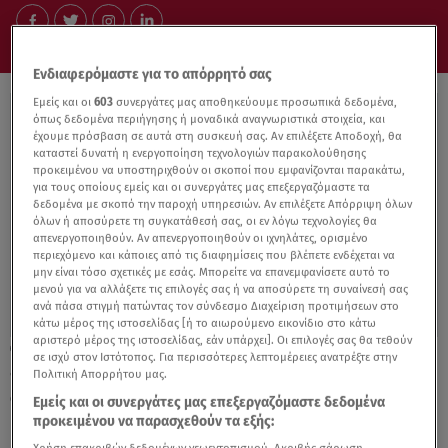
Ενδιαφερόμαστε για το απόρρητό σας
Εμείς και οι
603
συνεργάτες μας αποθηκεύουμε προσωπικά δεδομένα,
όπως δεδομένα περιήγησης ή μοναδικά αναγνωριστικά στοιχεία, και
έχουμε πρόσβαση σε αυτά στη συσκευή σας. Αν επιλέξετε Αποδοχή, θα
καταστεί δυνατή η ενεργοποίηση τεχνολογιών παρακολούθησης
προκειμένου να υποστηριχθούν οι σκοποί που εμφανίζονται παρακάτω,
για τους οποίους εμείς και οι συνεργάτες μας επεξεργαζόμαστε τα
δεδομένα με σκοπό την παροχή υπηρεσιών. Αν επιλέξετε Απόρριψη όλων
όλων ή αποσύρετε τη συγκατάθεσή σας, οι εν λόγω τεχνολογίες θα
απενεργοποιηθούν. Αν απενεργοποιηθούν οι ιχνηλάτες, ορισμένο
περιεχόμενο και κάποιες από τις διαφημίσεις που βλέπετε ενδέχεται να
μην είναι τόσο σχετικές με εσάς. Μπορείτε να επανεμφανίσετε αυτό το
μενού για να αλλάξετε τις επιλογές σας ή να αποσύρετε τη συναίνεσή σας
ανά πάσα στιγμή πατώντας τον σύνδεσμο Διαχείριση προτιμήσεων στο
κάτω μέρος της ιστοσελίδας [ή το αιωρούμενο εικονίδιο στο κάτω
αριστερό μέρος της ιστοσελίδας, εάν υπάρχει]. Οι επιλογές σας θα τεθούν
15.10.21, 18:04
σε ισχύ στον Ιστότοπος. Για περισσότερες λεπτομέρειες ανατρέξτε στην
«Dancing with the Stars»: Έφτασε η
Πολιτική Απορρήτου μας.
στιγμή της μεγάλης πρεμιέρας!
Εμείς και οι συνεργάτες μας επεξεργαζόμαστε δεδομένα
προκειμένου να παρασχεθούν τα εξής: