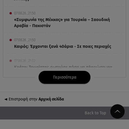
07.08.26 , 21:50
«Συμφωνία της Μέκκας» για Τουρκία – Σαουδική
Αραβία - Πακιστάν
07.08.26 , 21:50
Καιρός: Έρχονται ξανά 40άρια - Σε ποιες περιοχές
07.08.26 , 21:32
Κρήτη: Τουρίστας ρωτούσε πόσο να πληρώσει για
να ασελγήσει σε 10χρονη
Περισσότερα
07.08.26 , 21:17
Κλήρωση Eurojackpot 7/8/2026: Οι τυχεροί
Επιστροφή στην
Αρχική σελίδα
αριθμοί για τα 32.000.000 ευρώ
Back to Top
07.08.26 , 21:03
Σε τρία επίπεδα οι παραβιάσεις της Τουρκίας στο
Αιγαίο