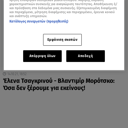
Χρήση επακριβών δεδομένων γεωεντοπισμού. Ακριβής σάρωση
χαρακτηριστικών συσκευής για αναγνώριση ταυτότητας. Αποθήκευση ή/
και πρόσβαση στα δεδομένα μιας συσκευής. Εξατομικευμένη διαφήμιση
και περιεχόμενο, μέτρηση διαφήμισης και περιεχομένου, έρευνα κοινού
και ανάπτυξη υπηρεσιών.
Κατάλογος συνεργατών (προμηθευτές)
Εμφάνιση σκοπών
Απόρριψη όλων
Αποδοχή
14.10.21, 18:52
Έλενα Τσαγκρινού - Βλαντιμίρ Μορότσκο:
Όσα δεν ξέρουμε για εκείνους!