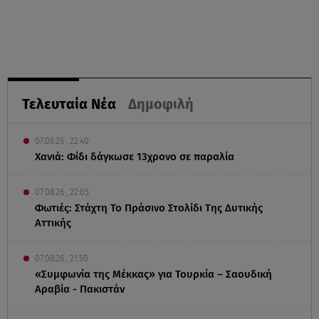
Τελευταία Νέα
Δημοφιλή
07.08.26 , 22:40
Χανιά: Φίδι δάγκωσε 13χρονο σε παραλία
07.08.26 , 22:05
Φωτιές: Στάχτη Το Πράσινο Στολίδι Της Δυτικής
Αττικής
07.08.26 , 21:50
«Συμφωνία της Μέκκας» για Τουρκία – Σαουδική
Αραβία - Πακιστάν