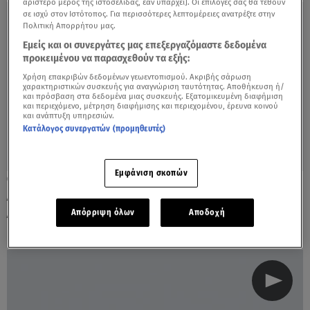
αριστερό μέρος της ιστοσελίδας, εάν υπάρχει]. Οι επιλογές σας θα τεθούν
σε ισχύ στον Ιστότοπος. Για περισσότερες λεπτομέρειες ανατρέξτε στην
Πολιτική Απορρήτου μας.
Εμείς και οι συνεργάτες μας επεξεργαζόμαστε δεδομένα
προκειμένου να παρασχεθούν τα εξής:
Χρήση επακριβών δεδομένων γεωεντοπισμού. Ακριβής σάρωση
χαρακτηριστικών συσκευής για αναγνώριση ταυτότητας. Αποθήκευση ή/
και πρόσβαση στα δεδομένα μιας συσκευής. Εξατομικευμένη διαφήμιση
και περιεχόμενο, μέτρηση διαφήμισης και περιεχομένου, έρευνα κοινού
και ανάπτυξη υπηρεσιών.
Κατάλογος συνεργατών (προμηθευτές)
Εμφάνιση σκοπών
13.02.19, 11:56
Δώρο… Πάσχα: Επιστροφή φόρου τον
Απρίλιο για χιλιάδες φορολογούμενους
Απόρριψη όλων
Αποδοχή