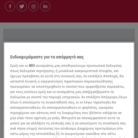
Ενδιαφερόμαστε για το απόρρητό σας
Εμείς και οι
603
συνεργάτες μας αποθηκεύουμε προσωπικά δεδομένα,
όπως δεδομένα περιήγησης ή μοναδικά αναγνωριστικά στοιχεία, και
έχουμε πρόσβαση σε αυτά στη συσκευή σας. Αν επιλέξετε Αποδοχή, θα
καταστεί δυνατή η ενεργοποίηση τεχνολογιών παρακολούθησης
προκειμένου να υποστηριχθούν οι σκοποί που εμφανίζονται παρακάτω,
για τους οποίους εμείς και οι συνεργάτες μας επεξεργαζόμαστε τα
δεδομένα με σκοπό την παροχή υπηρεσιών. Αν επιλέξετε Απόρριψη όλων
όλων ή αποσύρετε τη συγκατάθεσή σας, οι εν λόγω τεχνολογίες θα
13.04.20, 20:18
απενεργοποιηθούν. Αν απενεργοποιηθούν οι ιχνηλάτες, ορισμένο
περιεχόμενο και κάποιες από τις διαφημίσεις που βλέπετε ενδέχεται να
Γιατί σας συμφέρει να πάρετε Mitsubishi
μην είναι τόσο σχετικές με εσάς. Μπορείτε να επανεμφανίσετε αυτό το
τον Απρίλιο
μενού για να αλλάξετε τις επιλογές σας ή να αποσύρετε τη συναίνεσή σας
ανά πάσα στιγμή πατώντας τον σύνδεσμο Διαχείριση προτιμήσεων στο
κάτω μέρος της ιστοσελίδας [ή το αιωρούμενο εικονίδιο στο κάτω