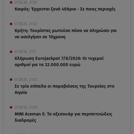
07.08.26 , 21:50
Καιρός: Έρχονται ξανά 40άρια - Σε ποιες περιοχές
07.08.26 , 21:32
Κρήτη: Τουρίστας ρωτούσε πόσο να πληρώσει για
να ασελγήσει σε 10χρονη
07.08.26 , 21:17
Κλήρωση Eurojackpot 7/8/2026: Οι τυχεροί
αριθμοί για τα 32.000.000 ευρώ
07.08.26 , 21:03
Σε τρία επίπεδα οι παραβιάσεις της Τουρκίας στο
Αιγαίο
07.08.26 , 21:00
MINI Aceman E: Τα αξεσουάρ για περιπετειώδεις
διαδρομές