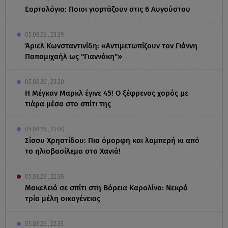
Εορτολόγιο: Ποιοι γιορτάζουν στις 6 Αυγούστου
05.08.26 , 23:39
Άριελ Κωνσταντινίδη: «Αντιμετωπίζουν τον Γιάννη
Παπαμιχαήλ ως "Γιαννάκη"»
05.08.26 , 23:20
Η Μέγκαν Μαρκλ έγινε 45! Ο ξέφρενος χορός με
τιάρα μέσα στο σπίτι της
05.08.26 , 23:00
Σίσσυ Χρηστίδου: Πιο όμορφη και λαμπερή κι από
το ηλιοβασίλεμα στα Χανιά!
05.08.26 , 22:36
Μακελειό σε σπίτι στη Βόρεια Καρολίνα: Νεκρά
τρία μέλη οικογένειας
05.08.26 , 22:35