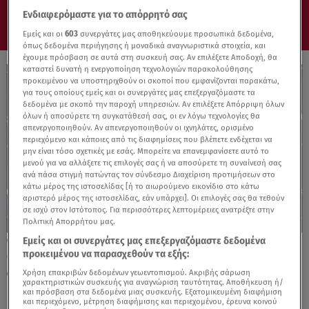
Ενδιαφερόμαστε για το απόρρητό σας
Εμείς και οι
603
συνεργάτες μας αποθηκεύουμε προσωπικά δεδομένα,
όπως δεδομένα περιήγησης ή μοναδικά αναγνωριστικά στοιχεία, και
έχουμε πρόσβαση σε αυτά στη συσκευή σας. Αν επιλέξετε Αποδοχή, θα
καταστεί δυνατή η ενεργοποίηση τεχνολογιών παρακολούθησης
προκειμένου να υποστηριχθούν οι σκοποί που εμφανίζονται παρακάτω,
για τους οποίους εμείς και οι συνεργάτες μας επεξεργαζόμαστε τα
δεδομένα με σκοπό την παροχή υπηρεσιών. Αν επιλέξετε Απόρριψη όλων
όλων ή αποσύρετε τη συγκατάθεσή σας, οι εν λόγω τεχνολογίες θα
απενεργοποιηθούν. Αν απενεργοποιηθούν οι ιχνηλάτες, ορισμένο
περιεχόμενο και κάποιες από τις διαφημίσεις που βλέπετε ενδέχεται να
μην είναι τόσο σχετικές με εσάς. Μπορείτε να επανεμφανίσετε αυτό το
μενού για να αλλάξετε τις επιλογές σας ή να αποσύρετε τη συναίνεσή σας
ανά πάσα στιγμή πατώντας τον σύνδεσμο Διαχείριση προτιμήσεων στο
κάτω μέρος της ιστοσελίδας [ή το αιωρούμενο εικονίδιο στο κάτω
αριστερό μέρος της ιστοσελίδας, εάν υπάρχει]. Οι επιλογές σας θα τεθούν
σε ισχύ στον Ιστότοπος. Για περισσότερες λεπτομέρειες ανατρέξτε στην
Πολιτική Απορρήτου μας.
Εμείς και οι συνεργάτες μας επεξεργαζόμαστε δεδομένα
23.06.26, 17:28
προκειμένου να παρασχεθούν τα εξής:
Θοδωρής Αθερίδης για την κόρη του,
Φωτεινή: «Μου λέει συνέχεια όχι»
Χρήση επακριβών δεδομένων γεωεντοπισμού. Ακριβής σάρωση
χαρακτηριστικών συσκευής για αναγνώριση ταυτότητας. Αποθήκευση ή/
και πρόσβαση στα δεδομένα μιας συσκευής. Εξατομικευμένη διαφήμιση
και περιεχόμενο, μέτρηση διαφήμισης και περιεχομένου, έρευνα κοινού