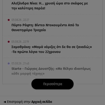
Αλεξάνδρα Νίκα: Η... χρυσή ώρα στο σκάφος με
την καλύτερη παρέα!
05.08.26 , 22:27
Πόρτο Ράφτη: Bίντεο Ντοκουμέντο Από Το
Θανατηφόρο Τροχαίο
05.08.26 , 22:19
Σαμοθράκη: «Μαμά νόμιζες ότι δε θα σε ξαναδώ;»
-Τα πρώτα λόγια του 22χρονου
05.08.26 , 21:48
Starte - Γιώργος Δουατζής: «Με θέλγει ιδιαιτέρως
κάθε μορφή τέχνης»
Περισσότερα
05.08.26 , 21:41
«Στην κόψη του ξυραφιού» οι συνομιλίες ΗΠΑ –
Ιράν
Επιστροφή στην
Αρχική σελίδα