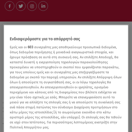
Ενδιαφερόμαστε για το απόρρητό σας
Εμείς και οι
603
συνεργάτες μας αποθηκεύουμε προσωπικά δεδομένα,
όπως δεδομένα περιήγησης ή μοναδικά αναγνωριστικά στοιχεία, και
έχουμε πρόσβαση σε αυτά στη συσκευή σας. Αν επιλέξετε Αποδοχή, θα
καταστεί δυνατή η ενεργοποίηση τεχνολογιών παρακολούθησης
προκειμένου να υποστηριχθούν οι σκοποί που εμφανίζονται παρακάτω,
για τους οποίους εμείς και οι συνεργάτες μας επεξεργαζόμαστε τα
δεδομένα με σκοπό την παροχή υπηρεσιών. Αν επιλέξετε Απόρριψη όλων
όλων ή αποσύρετε τη συγκατάθεσή σας, οι εν λόγω τεχνολογίες θα
απενεργοποιηθούν. Αν απενεργοποιηθούν οι ιχνηλάτες, ορισμένο
περιεχόμενο και κάποιες από τις διαφημίσεις που βλέπετε ενδέχεται να
μην είναι τόσο σχετικές με εσάς. Μπορείτε να επανεμφανίσετε αυτό το
μενού για να αλλάξετε τις επιλογές σας ή να αποσύρετε τη συναίνεσή σας
06.06.23, 15:13
ανά πάσα στιγμή πατώντας τον σύνδεσμο Διαχείριση προτιμήσεων στο
Σιαμπάνη-Σταθοκωστόπουλος: Οι
κάτω μέρος της ιστοσελίδας [ή το αιωρούμενο εικονίδιο στο κάτω
επώνυμοι που πήγαν στη βάπτιση του γιου
αριστερό μέρος της ιστοσελίδας, εάν υπάρχει]. Οι επιλογές σας θα τεθούν
σε ισχύ στον Ιστότοπος. Για περισσότερες λεπτομέρειες ανατρέξτε στην
τους
Πολιτική Απορρήτου μας.