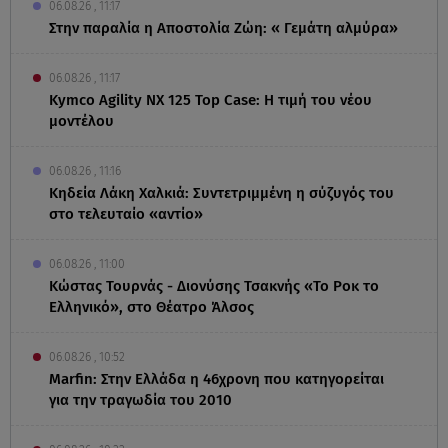
06.08.26 , 11:17
Στην παραλία η Αποστολία Ζώη: « Γεμάτη αλμύρα»
06.08.26 , 11:17
Kymco Agility NX 125 Τοp Case: Η τιμή του νέου
μοντέλου
06.08.26 , 11:16
Κηδεία Λάκη Χαλκιά: Συντετριμμένη η σύζυγός του
στο τελευταίο «αντίο»
06.08.26 , 11:00
Κώστας Τουρνάς - Διονύσης Τσακνής «Το Ροκ το
Ελληνικό», στο Θέατρο Άλσος
06.08.26 , 10:52
Marfin: Στην Ελλάδα η 46χρονη που κατηγορείται
για την τραγωδία του 2010