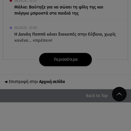
06.08.26 , 10:33
Μάλια: Βούτηξε για να σώσει τη φίλη της και
πνίγηκε μπροστά στα παιδιά της
06.08.26 , 10:06
Η Δανάη Παππά κάνει διακοπές στην Εύβοια, χωρίς
κανένα... «πρέπει»!
06.08.26 , 10:00
Περισσότερα
Eύκολη νηστίσιμη συνταγή για γαριδομακαρονάδα
με λευκή σάλτσα
Επιστροφή στην
Αρχική σελίδα
06.08.26 , 09:56
Η Ελένη Μενεγάκη στο Φισκάρδο! Το look και η
βεντάλια που δεν αποχωρίστηκε
Back to Top
06.08.26 , 09:17
Λιάγκας - Αντωνά: Φωτογραφίες από τις glam
διακοπές τους στη Μύκονο