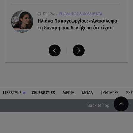
17.12.24
CELEBRITIES & GOSSIP ΝΕΑ
Ηλιάνα Παπαγεωργίου: «Ανακάλυψα
τη δύναμη που δεν ήξερα ότι είχα»
LIFESTYLE
CELEBRITIES
MEDIA
ΜΟΔΑ
ΣΥΝΤΑΓΕΣ
ΣΧΕ
Back to Top