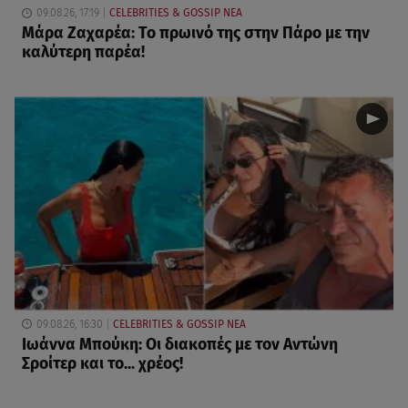
09.08.26, 17:19
CELEBRITIES & GOSSIP ΝΕΑ
Μάρα Ζαχαρέα: Το πρωινό της στην Πάρο με την
καλύτερη παρέα!
09.08.26, 16:30
CELEBRITIES & GOSSIP ΝΕΑ
Ιωάννα Μπούκη: Οι διακοπές με τον Αντώνη
Σροίτερ και το... χρέος!