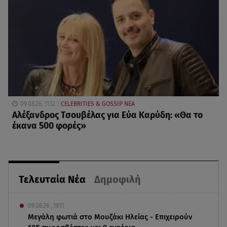
09.08.26, 11:12
CELEBRITIES & GOSSIP ΝΕΑ
Αλέξανδρος Τσουβέλας για Εύα Καρύδη: «Θα το
έκανα 500 φορές»
Τελευταία Νέα
Δημοφιλή
09.08.26 , 19:11
Μεγάλη φωτιά στο Μουζάκι Ηλείας - Επιχειρούν