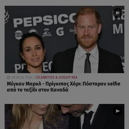
09.08.26, 15:54
CELEBRITIES & GOSSIP ΝΕΑ
Μέγκαν Μαρκλ - Πρίγκιπας Χάρι: Πόσταραν selfie
από το ταξίδι στον Καναδά