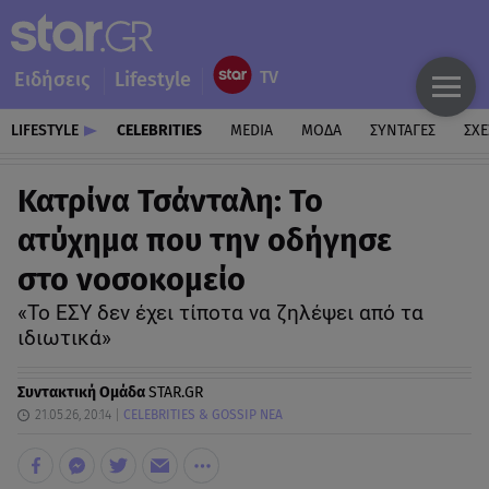
Ειδήσεις
Lifestyle
LIFESTYLE
CELEBRITIES
MEDIA
ΜΟΔΑ
ΣΥΝΤΑΓΕΣ
ΣΧΕ
Κατρίνα Τσάνταλη: Το
ατύχημα που την οδήγησε
στο νοσοκομείο
«Το ΕΣΥ δεν έχει τίποτα να ζηλέψει από τα
ιδιωτικά»
Συντακτική Ομάδα
STAR.GR
21.05.26, 20:14
CELEBRITIES & GOSSIP ΝΕΑ