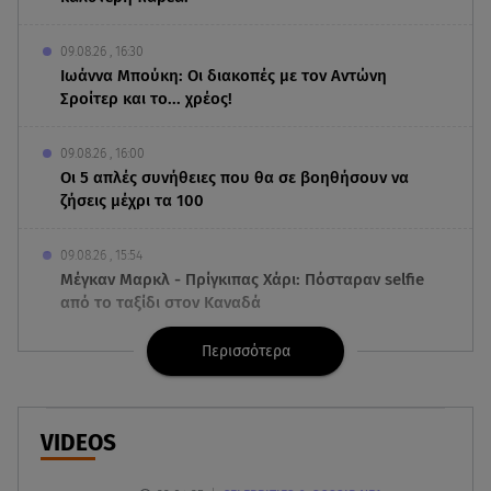
09.08.26 , 16:30
Ιωάννα Μπούκη: Οι διακοπές με τον Αντώνη
Σροίτερ και το... χρέος!
09.08.26 , 16:00
Οι 5 απλές συνήθειες που θα σε βοηθήσουν να
ζήσεις μέχρι τα 100
09.08.26 , 15:54
Μέγκαν Μαρκλ - Πρίγκιπας Χάρι: Πόσταραν selfie
από το ταξίδι στον Καναδά
Περισσότερα
09.08.26 , 15:40
Ιράν: Στη δημοσιότητα νέο βίντεο με τον
Μοτζταμπά Χαμενεΐ
VIDEOS
09.08.26 , 15:16
Χωρισμός στη σόουμπιζ μετά από 8 χρόνια