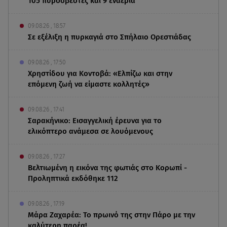
105 πυροσβέστες και 9 εναέρια
09.08.26 , 18:57
Σε εξέλιξη η πυρκαγιά στο Σπήλαιο Ορεστιάδας
09.08.26 , 17:50
Χρηστίδου για Κοντοβά: «Ελπίζω και στην
επόμενη ζωή να είμαστε κολλητές»
09.08.26 , 17:41
Σαρακήνικο: Εισαγγελική έρευνα για το
ελικόπτερο ανάμεσα σε λουόμενους
09.08.26 , 17:27
Βελτιωμένη η εικόνα της φωτιάς στο Κορωπί -
Προληπτικά εκδόθηκε 112
09.08.26 , 17:19
Μάρα Ζαχαρέα: Το πρωινό της στην Πάρο με την
καλύτερη παρέα!