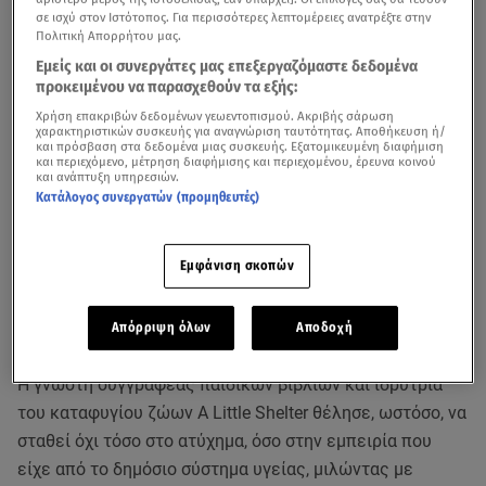
σε ισχύ στον Ιστότοπος. Για περισσότερες λεπτομέρειες ανατρέξτε στην
Πολιτική Απορρήτου μας.
Εμείς και οι συνεργάτες μας επεξεργαζόμαστε δεδομένα
προκειμένου να παρασχεθούν τα εξής:
Χρήση επακριβών δεδομένων γεωεντοπισμού. Ακριβής σάρωση
χαρακτηριστικών συσκευής για αναγνώριση ταυτότητας. Αποθήκευση ή/
και πρόσβαση στα δεδομένα μιας συσκευής. Εξατομικευμένη διαφήμιση
και περιεχόμενο, μέτρηση διαφήμισης και περιεχομένου, έρευνα κοινού
και ανάπτυξη υπηρεσιών.
Κατάλογος συνεργατών (προμηθευτές)
Η
Κατρίνα Τσάνταλη
αποκάλυψε μέσα από τα social media
Εμφάνιση σκοπών
πως ένα μικρό ατύχημα στην καθημερινότητά της την
οδήγησε στο ΚΑΤ, όπου χρειάστηκε να κάνει ράμματα
Απόρριψη όλων
Αποδοχή
στο χέρι της.
Η γνωστή συγγραφέας παιδικών βιβλίων και ιδρύτρια
του καταφυγίου ζώων A Little Shelter θέλησε, ωστόσο, να
σταθεί όχι τόσο στο ατύχημα, όσο στην εμπειρία που
είχε από το δημόσιο σύστημα υγείας, μιλώντας με