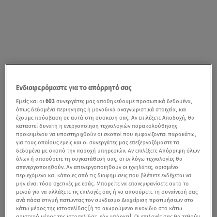
Ενδιαφερόμαστε για το απόρρητό σας
Εμείς και οι
603
συνεργάτες μας αποθηκεύουμε προσωπικά δεδομένα,
όπως δεδομένα περιήγησης ή μοναδικά αναγνωριστικά στοιχεία, και
έχουμε πρόσβαση σε αυτά στη συσκευή σας. Αν επιλέξετε Αποδοχή, θα
καταστεί δυνατή η ενεργοποίηση τεχνολογιών παρακολούθησης
προκειμένου να υποστηριχθούν οι σκοποί που εμφανίζονται παρακάτω,
για τους οποίους εμείς και οι συνεργάτες μας επεξεργαζόμαστε τα
δεδομένα με σκοπό την παροχή υπηρεσιών. Αν επιλέξετε Απόρριψη όλων
όλων ή αποσύρετε τη συγκατάθεσή σας, οι εν λόγω τεχνολογίες θα
απενεργοποιηθούν. Αν απενεργοποιηθούν οι ιχνηλάτες, ορισμένο
περιεχόμενο και κάποιες από τις διαφημίσεις που βλέπετε ενδέχεται να
μην είναι τόσο σχετικές με εσάς. Μπορείτε να επανεμφανίσετε αυτό το
μενού για να αλλάξετε τις επιλογές σας ή να αποσύρετε τη συναίνεσή σας
ανά πάσα στιγμή πατώντας τον σύνδεσμο Διαχείριση προτιμήσεων στο
κάτω μέρος της ιστοσελίδας [ή το αιωρούμενο εικονίδιο στο κάτω
αριστερό μέρος της ιστοσελίδας, εάν υπάρχει]. Οι επιλογές σας θα τεθούν