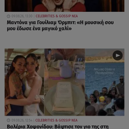
09.08.26, 13:30
CELEBRITIES & GOSSIP ΝΕΑ
Μαντόνα για Γουίλιαμ Όρμπιτ: «Η μουσική σου
μου έδωσε ένα μαγικό χαλί»
09.08.26, 12:54
CELEBRITIES & GOSSIP ΝΕΑ
Βαλέρια Χοψονίδου: Βάφτισε τον γιο της στη