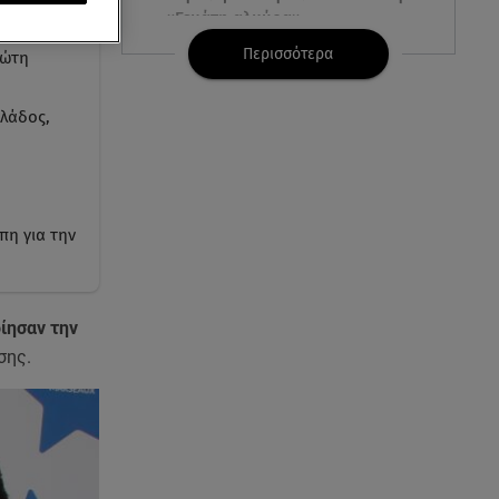
«Γεμάτη αλμύρα»
Περισσότερα
ρώτη
06.08.26 , 22:10
Κλήρωση Τζόκερ 6/8/2026: Οι
λάδος,
τυχεροί αριθμοί για τα
2.500.000 ευρώ
06.08.26 , 22:02
Σύγκρουση τραμ στη Γερμανία:
πη για την
25 τραυματίες, 7 σε σοβαρή
κατάσταση
ίησαν την
06.08.26 , 21:59
Νέες τουρκικές προκλήσεις στο
σης.
Αιγαίο - Αερομαχία με ελληνικά
F-16
06.08.26 , 21:31
Τροχαίο για τον Mike - Η