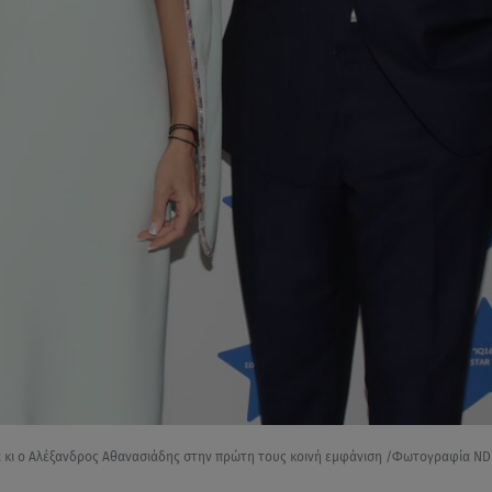
 κι ο Αλέξανδρος Αθανασιάδης στην πρώτη τους κοινή εμφάνιση /Φωτογραφία ND