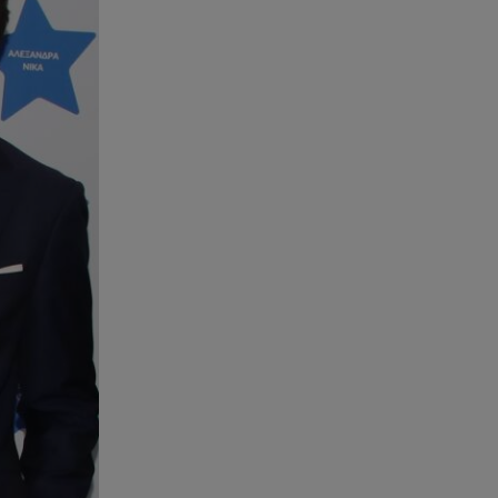
ανακοίνωση του ράπερ στα
social media
06.08.26 , 21:22
Ισραήλ - Κύπρος - Κρήτη: Το
μεγαλύτερο υποθαλάσσιο
καλώδιο στον κόσμο
06.08.26 , 21:07
Motor Oil: Δωρεά
πυροσβεστικών οχημάτων και
εξοπλισμού στον Άγιο Βασίλειο
06.08.26 , 20:49
Άκης Παυλόπουλος: Η τρυφερή
εξομολόγηση της συζύγου του,
Ελένης Φωτοπούλου
06.08.26 , 20:25
Πώς επικοινωνούν τα