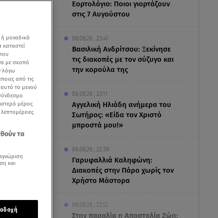
Εορτολόγιο: Ποιοι γιορτάζουν
στις 7 Αυγούστου
 ή μοναδικά
06.08.26 , 23:41
α καταστεί
Βασιλική Ανδρίτσου: Ξεκίνησε
 που
τις διακοπές με τον σύζυγο και
να με σκοπό
την κορούλα της
ν λόγω
ποιες από τις
ε αυτό το μενού
06.08.26 , 23:11
 σύνδεσμο
ριστερό μέρος
Αγγελική Ηλιάδη ανήμερα του
ς λεπτομέρειες
Σωτήρος: «Είδα τον Χριστό
μπροστά μου!»
εθούν τα
06.08.26 , 22:39
αγνώριση
Γαρυφαλλιά Καληφώνη:
ση και
Διακοπές στην Πάρο χωρίς τον
Χρήστο Μάστορα
06.08.26 , 22:12
οδοχή
Στην παραλία η Αποστολία Ζώη: