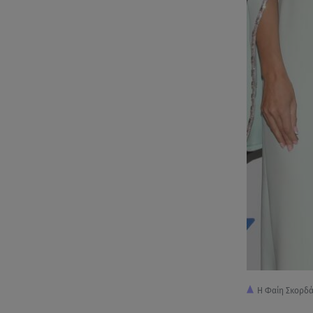
Η Φαίη Σκορδά