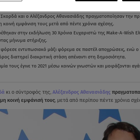
α ματιά
-
by STAR AI
 Σκορδά και ο Αλέξανδρος Αθανασιάδης πραγματοποίησαν την π
η κοινή εμφάνιση τους μετά από πέντε χρόνια σχέσης.
έθηκαν στην εκδήλωση 30 Χρόνια Ευχαριστώ της Make-A-Wish Ελ
ντας μήνυμα στήριξης.
 φόρεσε εντυπωσιακό μάξι φόρεμα σε παστέλ αποχρώσεις, ενώ ο
δρος διατηρεί διακριτική στάση απέναντι στη δημοσιότητα.
ιμία τους έγινε το 2021 μέσω κοινών γνωστών και μοιράζονται αγά
δά
κι ο σύντροφός της,
Αλέξανδρος Αθανασιάδης
πραγματοπο
μη κοινή εμφάνισή τους
, μετά από περίπου πέντε χρόνια σχέ