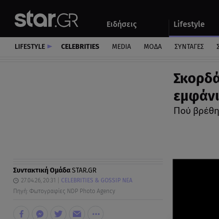
Αθλητικά
Quiz
Ειδήσεις
Lifestyle
Αυτοκίνητο
LIFESTYLE
CELEBRITIES
MEDIA
ΜΟΔΑ
ΣΥΝΤΑΓΕΣ
Σκορδά
εμφάνι
Πού βρέθη
Συντακτική Ομάδα
STAR.GR
27.04.26, 20:31
CELEBRITIES & GOSSIP ΝΕΑ
Πηγή: Φωτογραφίες NDP Photo Agency