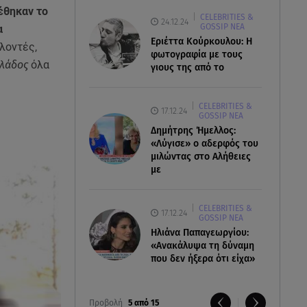
έθηκαν το
CELEBRITIES &
24.12.24
GOSSIP ΝΕΑ
α
Εριέττα Κούρκουλου: Η
ελοντές,
φωτογραφία με τους
λλάδος
όλα
γιους της από το
CELEBRITIES &
17.12.24
GOSSIP ΝΕΑ
Δημήτρης Ήμελλος:
«Λύγισε» ο αδερφός του
μιλώντας στο Αλήθειες
με
CELEBRITIES &
17.12.24
GOSSIP ΝΕΑ
Ηλιάνα Παπαγεωργίου:
«Ανακάλυψα τη δύναμη
που δεν ήξερα ότι είχα»
Προβολή
5 από 15