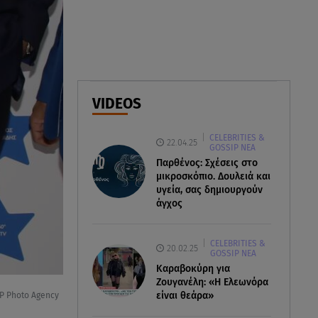
ελικόπτερα στη φωτιά και ο
ρόλος του «συνδέσμου»
06.08.26 , 20:16
Αθηνά Οικονομάκου από την
Μπόρα Μπόρα: «Έσκασε όλη η
VIDEOS
κούραση του χειμώνα»
CELEBRITIES &
06.08.26 , 20:04
22.04.25
GOSSIP ΝΕΑ
Σαμοθράκη: Συγκλονιστική
Παρθένος: Σχέσεις στο
διάσωση 15χρονης από
μικροσκόπιο. Δουλειά και
δύσβατο φαράγγι
υγεία, σας δημιουργούν
άγχος
CELEBRITIES &
20.02.25
GOSSIP ΝΕΑ
Καραβοκύρη για
Ζουγανέλη: «Η Ελεωνόρα
είναι θεάρα»
P Photo Agency