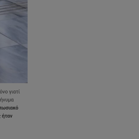
όνο γιατί
μήνυμα
πωσιακό
ς ήταν