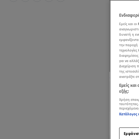
Ενδιαφερό
Εμείς και οι
αναγνωριστι
δυνατή η ε
εμφανίζοντα
την παροχή 
τεχνολογίες
διαφημίσεις
για να αλλά
Διαχείριση 
της ιστοσελί
Δείτε όλες τι
ανατρέξτε σ
Εμείς και
εξής:
Χρήση επακ
ταυτότητας.
περιεχόμενο
Κατάλογος 
Ακούστ
Εμφάνισ