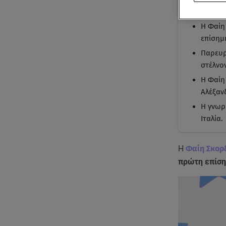
Με μι
Η Φαίη
επίσημ
Παρευρ
στέλνο
Η Φαίη
Αλέξαν
Η γνωρ
Ιταλία.
Η
Φαίη Σκορ
πρώτη επίση