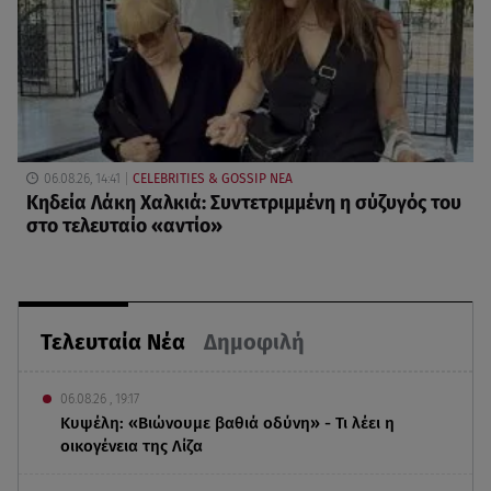
06.08.26, 14:41
CELEBRITIES & GOSSIP ΝΕΑ
Κηδεία Λάκη Χαλκιά: Συντετριμμένη η σύζυγός του
στο τελευταίο «αντίο»
Τελευταία Νέα
Δημοφιλή
06.08.26 , 19:17
Κυψέλη: «Βιώνουμε βαθιά οδύνη» - Τι λέει η
οικογένεια της Λίζα