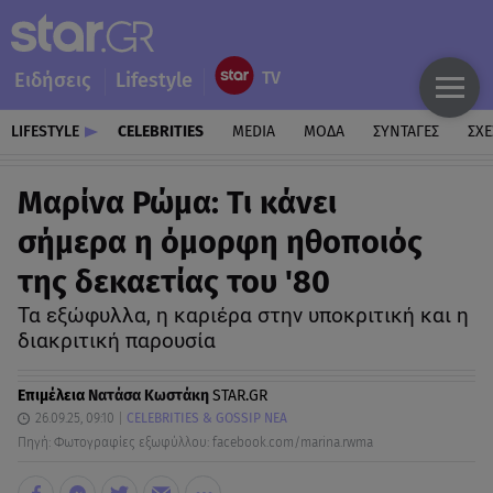
Ειδήσεις
Lifestyle
LIFESTYLE
CELEBRITIES
MEDIA
ΜΟΔΑ
ΣΥΝΤΑΓΕΣ
ΣΧΕ
Μαρίνα Ρώμα: Τι κάνει
σήμερα η όμορφη ηθοποιός
της δεκαετίας του '80
Τα εξώφυλλα, η καριέρα στην υποκριτική και η
διακριτική παρουσία
Επιμέλεια
Νατάσα Κωστάκη
STAR.GR
26.09.25, 09:10
CELEBRITIES & GOSSIP ΝΕΑ
Πηγή: Φωτογραφίες εξωφύλλου: facebook.com/marina.rwma