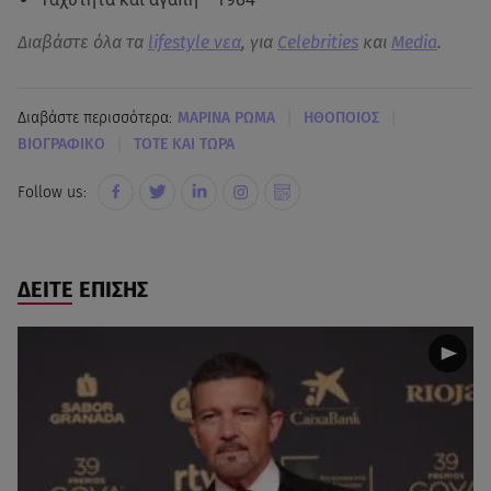
Διαβάστε όλα τα
lifestyle νεα
, για
Celebrities
και
Media
.
|
|
Διαβάστε περισσότερα:
ΜΑΡΙΝΑ ΡΩΜΑ
ΗΘΟΠΟΙΟΣ
|
ΒΙΟΓΡΑΦΙΚΟ
ΤΟΤΕ ΚΑΙ ΤΩΡΑ
Follow us:
ΔΕΙΤΕ ΕΠΙΣΗΣ