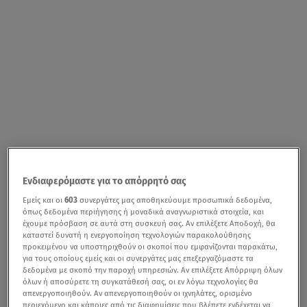
Όμορφη, σέξι και ταλαντούχα, η
ηθοποιός
Μαρίνα
Ενδιαφερόμαστε για το απόρρητό σας
Ρώμα
γνώρισε μεγάλη επιτυχία τη δεκαετία του ’80
Εμείς και οι
603
συνεργάτες μας αποθηκεύουμε προσωπικά δεδομένα,
μέσα από γνωστές βιντεοταινίες.
Υπήρξε το πρόσωπο
όπως δεδομένα περιήγησης ή μοναδικά αναγνωριστικά στοιχεία, και
έχουμε πρόσβαση σε αυτά στη συσκευή σας. Αν επιλέξετε Αποδοχή, θα
των εξωφύλλων, των επιθεωρήσεων και των σίριαλ της
καταστεί δυνατή η ενεργοποίηση τεχνολογιών παρακολούθησης
εποχής.
προκειμένου να υποστηριχθούν οι σκοποί που εμφανίζονται παρακάτω,
για τους οποίους εμείς και οι συνεργάτες μας επεξεργαζόμαστε τα
δεδομένα με σκοπό την παροχή υπηρεσιών. Αν επιλέξετε Απόρριψη όλων
όλων ή αποσύρετε τη συγκατάθεσή σας, οι εν λόγω τεχνολογίες θα
απενεργοποιηθούν. Αν απενεργοποιηθούν οι ιχνηλάτες, ορισμένο
Νίκη Λινάρδου: Οι γάμοι, η αιτία θανάτου και η κόντρα
περιεχόμενο και κάποιες από τις διαφημίσεις που βλέπετε ενδέχεται να