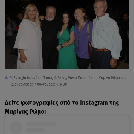
Οι Ευτυχία Μοσχάκη, Τάσος Χαλκιάς, Ράνια Παπαδάκου, Μαρίνα Ρώμα και
Γιώργος Λέφας / Φωτογραφία: NDP
Δείτε φωτογραφίες από το Instagram της
Μαρίνας Ρώμα: