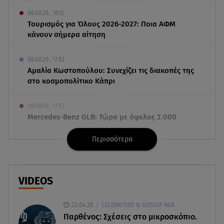
06.08.26 , 18:12
Τουρισμός για Όλους 2026-2027: Ποια ΑΦΜ
κάνουν σήμερα αίτηση
06.08.26 , 17:53
Αμαλία Κωστοπούλου: Συνεχίζει τις διακοπές της
στο κοσμοπολίτικο Κάπρι
06.08.26 , 17:53
Mercedes-Benz GLB: Τώρα με όφελος 2.000
ευρώ
Περισσότερα
06.08.26 , 17:43
Συμφωνία Ιράν – Ομάν για τα Στενά του Ορμούζ
VIDEOS
06.08.26 , 17:12
Μαρία Κορινθίου: «Έχω πατήσει φρένο» -
22.04.25
CELEBRITIES & GOSSIP ΝΕΑ
Δηλώνει χορτασμένη και μπουχτισμένη!
Παρθένος: Σχέσεις στο μικροσκόπιο.