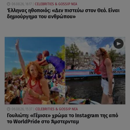
06.08.26, 16:17
CELEBRITIES & GOSSIP ΝΕΑ
Έλληνας ηθοποιός: «Δεν πιστεύω στον Θεό. Είναι
δημιούργημα του ανθρώπου»
06.08.26, 15:37
CELEBRITIES & GOSSIP ΝΕΑ
Γουλιώτη: «Γέμισε» χρώμα το Instagram της από
το WorldPride στο Άμστερνταμ