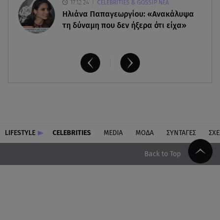
17.12.24
CELEBRITIES & GOSSIP ΝΕΑ
Ηλιάνα Παπαγεωργίου: «Ανακάλυψα
τη δύναμη που δεν ήξερα ότι είχα»
LIFESTYLE
CELEBRITIES
MEDIA
ΜΟΔΑ
ΣΥΝΤΑΓΕΣ
ΣΧΕ
Back to Top