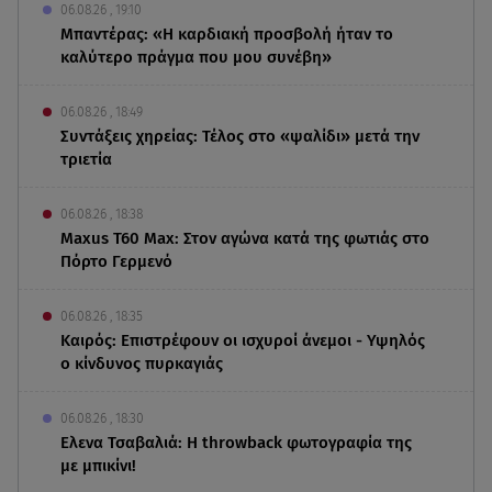
06.08.26 , 19:10
Μπαντέρας: «Η καρδιακή προσβολή ήταν το
καλύτερο πράγμα που μου συνέβη»
06.08.26 , 18:49
Συντάξεις χηρείας: Τέλος στο «ψαλίδι» μετά την
τριετία
06.08.26 , 18:38
Maxus T60 Max: Στον αγώνα κατά της φωτιάς στο
Πόρτο Γερμενό
06.08.26 , 18:35
Καιρός: Επιστρέφουν οι ισχυροί άνεμοι - Υψηλός
ο κίνδυνος πυρκαγιάς
06.08.26 , 18:30
Ελενα Τσαβαλιά: Η throwback φωτογραφία της
με μπικίνι!