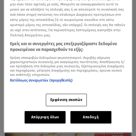
μην είναι τόσο σχετικές με εσάς. Μπορείτε να επανεμφανίσετε αυτό το
με τη Βουγιουκλάκη
μενού για να αλλάξετε τις επιλογές σας ή να αποσύρετε τη συναίνεσή σας
ανά πάσα στιγμή πατώντας τον σύνδεσμο Διαχείριση προτιμήσεων στο
Ήταν ένα κορίτσι που αναμφίβολα ήταν ο πόθος κάθε
κάτω μέρος της ιστοσελίδας [ή το αιωρούμενο εικονίδιο στο κάτω
αριστερό μέρος της ιστοσελίδας, εάν υπάρχει]. Οι επιλογές σας θα τεθούν
αγοριού και στόλιζε με αφίσες της τα εφηβικά δωμάτια.
σε ισχύ στον Ιστότοπος. Για περισσότερες λεπτομέρειες ανατρέξτε στην
Ξανθιά, με ελκυστική εμφάνιση και σπιρτάδα, μπορούσε
Πολιτική Απορρήτου μας.
να συγκινήσει κάθε άνδρα,
ενώ το πραγματικό της όνομα
Εμείς και οι συνεργάτες μας επεξεργαζόμαστε δεδομένα
ήταν Μαρίνα Χήρα.
προκειμένου να παρασχεθούν τα εξής:
Χρήση επακριβών δεδομένων γεωεντοπισμού. Ακριβής σάρωση
χαρακτηριστικών συσκευής για αναγνώριση ταυτότητας. Αποθήκευση ή/
και πρόσβαση στα δεδομένα μιας συσκευής. Εξατομικευμένη διαφήμιση
και περιεχόμενο, μέτρηση διαφήμισης και περιεχομένου, έρευνα κοινού
και ανάπτυξη υπηρεσιών.
Κατάλογος συνεργατών (προμηθευτές)
Εμφάνιση σκοπών
Απόρριψη όλων
Αποδοχή