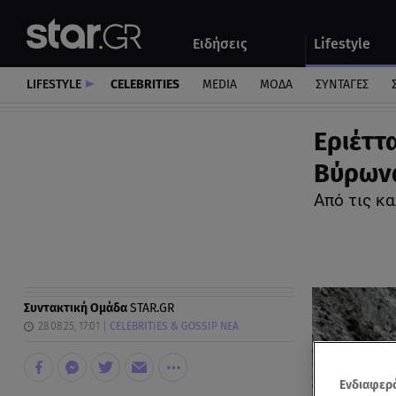
Αθλητικά
Quiz
Ειδήσεις
Lifestyle
Αυτοκίνητο
LIFESTYLE
CELEBRITIES
MEDIA
ΜΟΔΑ
ΣΥΝΤΑΓΕΣ
Εριέττ
Βύρωνα
Από τις κ
Συντακτική Ομάδα
STAR.GR
28.08.25, 17:01
CELEBRITIES & GOSSIP ΝΕΑ
Ενδιαφερό