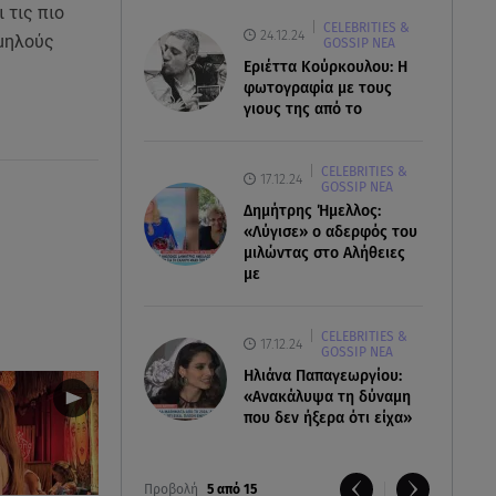
 τις πιο
CELEBRITIES &
24.12.24
αμηλούς
GOSSIP ΝΕΑ
Εριέττα Κούρκουλου: Η
φωτογραφία με τους
γιους της από το
CELEBRITIES &
17.12.24
GOSSIP ΝΕΑ
Δημήτρης Ήμελλος:
«Λύγισε» ο αδερφός του
μιλώντας στο Αλήθειες
με
CELEBRITIES &
17.12.24
GOSSIP ΝΕΑ
Ηλιάνα Παπαγεωργίου:
«Ανακάλυψα τη δύναμη
που δεν ήξερα ότι είχα»
Προβολή
5 από 15