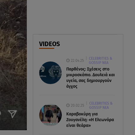
Δέσποινα Μοιραράκη: Οι
ξέγνοιαστες στιγμές της
παρουσιάστριας στη Μύκονο
05.08.26 , 20:39
Σύγκρουση ελικοπτέρων: Αυτός
VIDEOS
είναι ο Έλληνας χειριστής που
σκοτώθηκε
CELEBRITIES &
22.04.25
GOSSIP ΝΕΑ
05.08.26 , 20:36
Παρθένος: Σχέσεις στο
Πόσο καιρό παίρνει σε ένα
μικροσκόπιο. Δουλειά και
δάσος να πρασινίσει ξανά μετά
υγεία, σας δημιουργούν
από πυρκαγιά
άγχος
CELEBRITIES &
20.02.25
GOSSIP ΝΕΑ
Καραβοκύρη για
Ζουγανέλη: «Η Ελεωνόρα
είναι θεάρα»