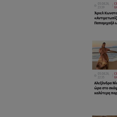
05.08.26,
C
23:39
G
Άριελ Κωνστα
«Αντιμετωπίζ
Παπαμιχαήλ ω
05.08.26,
C
22:35
G
Αλεξάνδρα Νίκ
ώρα στο σκάφ
καλύτερη παρ