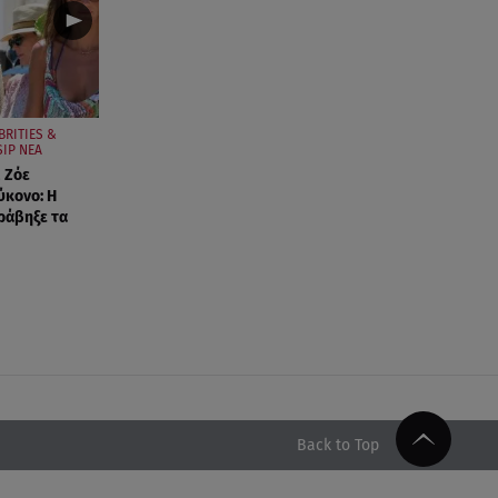
BRITIES &
IP ΝΕΑ
 Ζόε
ύκονο: Η
ράβηξε τα
Back to Top