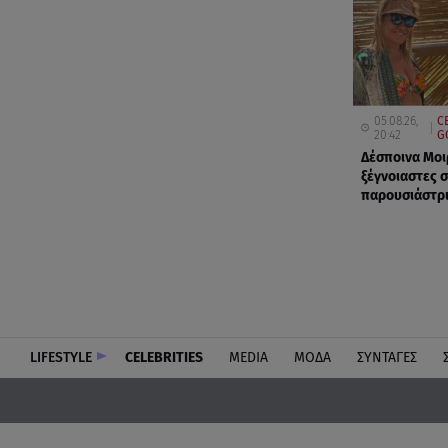
05.08.26,
C
20:42
G
Δέσποινα Μοι
ξέγνοιαστες σ
παρουσιάστρ
LIFESTYLE
CELEBRITIES
MEDIA
ΜΟΔΑ
ΣΥΝΤΑΓΕΣ