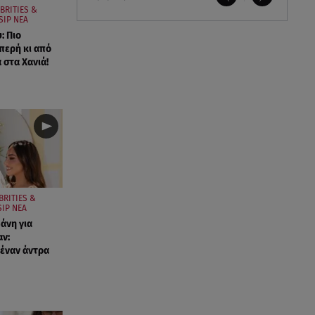
BRITIES &
SIP ΝΕΑ
: Πιο
περή κι από
 στα Χανιά!
BRITIES &
IP ΝΕΑ
άνη για
ν:
έναν άντρα