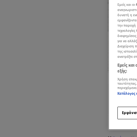
Εμείς και οι
αναγνωριστι
δυνατή η ε
εμφανίζοντα
την παροχή 
τεχνολογίες
διαφημίσεις
για να αλλά
Διαχείριση 
της ιστοσελί
ανατρέξτε σ
Εμείς και
εξής:
Δείτε περισσ
Χρήση επακ
Πρόσθηκη star
ταυτότητας.
περιεχόμενο
Κατάλογος 
Εμφάνισ
Ακούστ