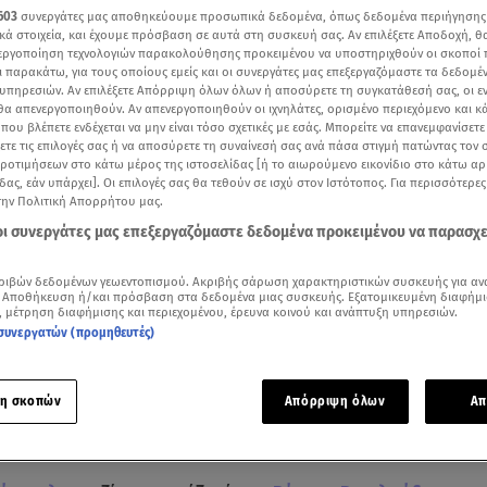
603
συνεργάτες μας αποθηκεύουμε προσωπικά δεδομένα, όπως δεδομένα περιήγησης
κά στοιχεία, και έχουμε πρόσβαση σε αυτά στη συσκευή σας. Αν επιλέξετε Αποδοχή, θ
νεργοποίηση τεχνολογιών παρακολούθησης προκειμένου να υποστηριχθούν οι σκοποί
ι παρακάτω, για τους οποίους εμείς και οι συνεργάτες μας επεξεργαζόμαστε τα δεδομέ
υπηρεσιών. Αν επιλέξετε Απόρριψη όλων όλων ή αποσύρετε τη συγκατάθεσή σας, οι ε
 θα απενεργοποιηθούν. Αν απενεργοποιηθούν οι ιχνηλάτες, ορισμένο περιεχόμενο και κά
 που βλέπετε ενδέχεται να μην είναι τόσο σχετικές με εσάς. Μπορείτε να επανεμφανίσετ
ξετε τις επιλογές σας ή να αποσύρετε τη συναίνεσή σας ανά πάσα στιγμή πατώντας τον
προτιμήσεων στο κάτω μέρος της ιστοσελίδας [ή το αιωρούμενο εικονίδιο στο κάτω α
δας, εάν υπάρχει]. Οι επιλογές σας θα τεθούν σε ισχύ στον Ιστότοπος. Για περισσότερε
την Πολιτική Απορρήτου μας.
 οι συνεργάτες μας επεξεργαζόμαστε δεδομένα προκειμένου να παρασχ
ότερα άρθρα μας στην αναζήτηση σας
ριβών δεδομένων γεωεντοπισμού. Ακριβής σάρωση χαρακτηριστικών συσκευής για αν
.gr στις επιλογές σας
 Αποθήκευση ή/και πρόσβαση στα δεδομένα μιας συσκευής. Εξατομικευμένη διαφήμι
, μέτρηση διαφήμισης και περιεχομένου, έρευνα κοινού και ανάπτυξη υπηρεσιών.
Δείτε περισσότερα άρθρα μας στα αποτελέσματα αναζήτησης
συνεργατών (προμηθευτές)
Add star.gr on Google
η σκοπών
Απόρριψη όλων
Απ
ε το άρθρο
0:37
λεπτά