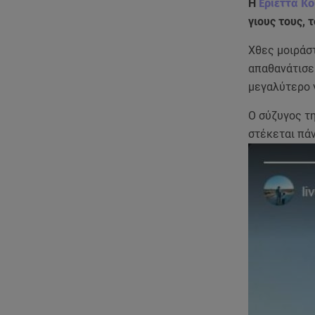
H
Εριέττα Κ
γιους τους, 
Χθες μοιράσ
απαθανάτισε 
μεγαλύτερο γ
Ο σύζυγος τη
στέκεται πά