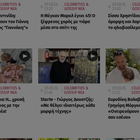
ELEBRITIES &
05.08.26,
CELEBRITIES &
05.08.26,
CELE
OSSIP ΝΕΑ
23:20
GOSSIP ΝΕΑ
23:00
GOS
ντινίδη:
Η Μέγκαν Μαρκλ έγινε 45! Ο
Σίσσυ Χρηστίδου
ουν τον Γιάννη
ξέφρενος χορός με τιάρα
όμορφη και λαμ
ς "Γιαννάκη"»
μέσα στο σπίτι της
το ηλιοβασίλεμα
ELEBRITIES &
05.08.26,
CELEBRITIES &
05.08.26,
CELE
OSSIP ΝΕΑ
21:48
GOSSIP ΝΕΑ
21:22
GOSS
α: Η... χρυσή
Starte - Γιώργος Δουατζής:
Ευρυδίκη Βαλαβ
ος με την
«Με θέλγει ιδιαιτέρως κάθε
Γρηγόρη Μόργκα
έα!
μορφή τέχνης»
«Oνειρευόμουν 
σαν εσένα»