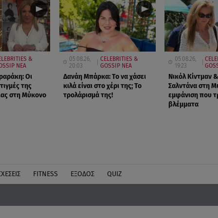
ELEBRITIES &
05.08.26,
CELEBRITIES &
05.08.26,
CELE
OSSIP ΝΕΑ
20:03
GOSSIP ΝΕΑ
19:23
GOSS
ραράκη: Οι
Δανάη Μπάρκα: Το να χάσει
Νικόλ Κίντμαν &
τιγμές της
κιλά είναι στο χέρι της; Το
Σαλντάνα στη Μ
ιας στη Μύκονο
τρολάρισμά της!
εμφάνιση που τ
βλέμματα
ΣΧΕΣΕΙΣ
FITNESS
ΕΞΟΔΟΣ
QUIZ