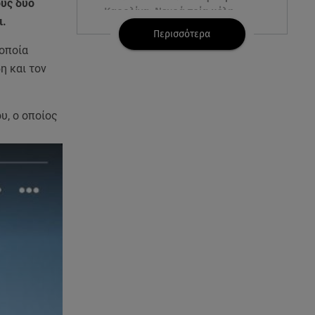
ους δυο
Καρολίνα: Νεκρά τρία μέλη
ι.
οικογένειας
Περισσότερα
 οποία
05.08.26 , 22:35
η και τον
Αλεξάνδρα Νίκα: Η... χρυσή ώρα
στο σκάφος με την καλύτερη
παρέα!
υ, ο οποίος
05.08.26 , 22:27
Πόρτο Ράφτη: Bίντεο
Ντοκουμέντο Από Το
Θανατηφόρο Τροχαίο
05.08.26 , 22:19
Σαμοθράκη: «Μαμά νόμιζες ότι
δε θα σε ξαναδώ;» -Τα πρώτα
λόγια του 22χρονου
05.08.26 , 21:48