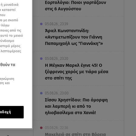
Εορτολόγιο: Ποιοι γιορτάζουν
 ή μοναδικά
στις 6 Αυγούστου
α καταστεί
 που
να με σκοπό
05.08.26 , 23:39
ν λόγω
Άριελ Κωνσταντινίδη:
ποιες από τις
ε αυτό το μενού
«Αντιμετωπίζουν τον Γιάννη
 σύνδεσμο
Παπαμιχαήλ ως "Γιαννάκη"»
ριστερό μέρος
ς λεπτομέρειες
05.08.26 , 23:20
εθούν τα
Η Μέγκαν Μαρκλ έγινε 45! Ο
ξέφρενος χορός με τιάρα μέσα
στο σπίτι της
αγνώριση
ση και
05.08.26 , 23:00
Σίσσυ Χρηστίδου: Πιο όμορφη
και λαμπερή κι από το
ηλιοβασίλεμα στα Χανιά!
οδοχή
05.08.26 , 22:36
Μακελειό σε σπίτι στη Βόρεια