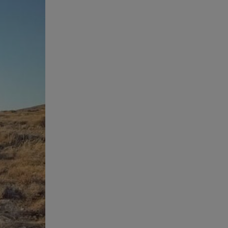
Starte - Γιώργος Δουατζής: «Με
θέλγει ιδιαιτέρως κάθε μορφή
τέχνης»
05.08.26 , 21:41
«Στην κόψη του ξυραφιού» οι
συνομιλίες ΗΠΑ – Ιράν
05.08.26 , 21:22
Ευρυδίκη Βαλαβάνη για
Γρηγόρη Μόργκαν:
«Oνειρευόμουν έναν άντρα σαν
εσένα»
05.08.26 , 20:51
Με γαλλικό... κλειδί η ηλεκτρική
διασύνδεση Ελλάδας – Κύπρου
(GSI)
05.08.26 , 20:42