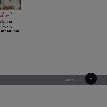
BRITIES &
SIP ΝΕΑ
ράκη: Οι
γμές της
ς στη Μύκονο
Back to Top