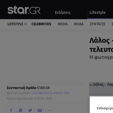
Αθλητικά
Quiz
Ειδήσεις
Lifestyle
Αυτοκίνητο
LIFESTYLE
CELEBRITIES
MEDIA
ΜΟΔΑ
ΣΥΝΤΑΓΕΣ
Λάλος 
τελευτ
Η φωτογρα
Συντακτική Ομάδα
STAR.GR
02.07.24, 08:00
CELEBRITIES & GOSSIP ΝΕΑ
Πρώτη Δημοσίευση: 01.07.24, 19:33
Ενδιαφερό