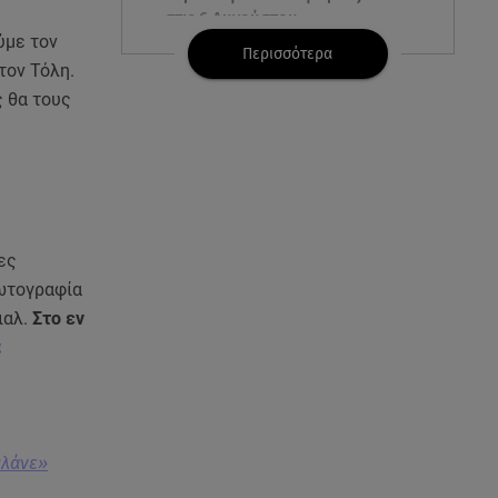
στις 6 Αυγούστου
ύμε τον
Περισσότερα
τον Τόλη.
05.08.26 , 23:39
Άριελ Κωνσταντινίδη:
ς θα τους
«Αντιμετωπίζουν τον Γιάννη
Παπαμιχαήλ ως "Γιαννάκη"»
05.08.26 , 23:20
Η Μέγκαν Μαρκλ έγινε 45! Ο
ξέφρενος χορός με τιάρα μέσα
ες
στο σπίτι της
φωτογραφία
ιαλ.
Στο εν
05.08.26 , 23:00
α
Σίσσυ Χρηστίδου: Πιο όμορφη
και λαμπερή κι από το
ηλιοβασίλεμα στα Χανιά!
05.08.26 , 22:36
ιλάνε»
Μακελειό σε σπίτι στη Βόρεια