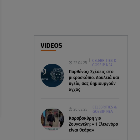
θέλγει ιδιαιτέρως κάθε μορφή
τέχνης»
05.08.26 , 21:41
«Στην κόψη του ξυραφιού» οι
συνομιλίες ΗΠΑ – Ιράν
VIDEOS
05.08.26 , 21:22
CELEBRITIES &
Ευρυδίκη Βαλαβάνη για
22.04.25
GOSSIP ΝΕΑ
Γρηγόρη Μόργκαν:
Παρθένος: Σχέσεις στο
«Oνειρευόμουν έναν άντρα σαν
μικροσκόπιο. Δουλειά και
εσένα»
υγεία, σας δημιουργούν
άγχος
CELEBRITIES &
20.02.25
GOSSIP ΝΕΑ
Καραβοκύρη για
Ζουγανέλη: «Η Ελεωνόρα
είναι θεάρα»