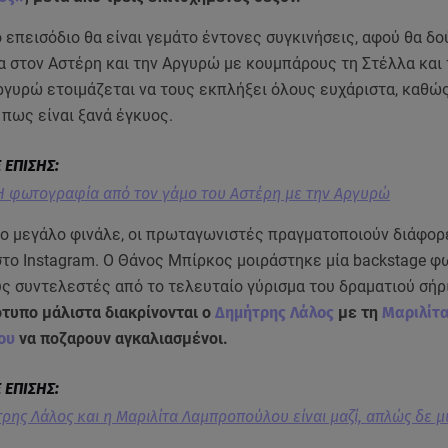
 επεισόδιο θα είναι γεμάτο έντονες συγκινήσεις, αφού θα δο
α στον Αστέρη και την Αργυρώ με κουμπάρους τη Στέλλα και 
ργυρώ ετοιμάζεται να τους εκπλήξει όλους ευχάριστα, καθώ
πως είναι ξανά έγκυος.
Η φωτογραφία από τον γάμο του Αστέρη με την Αργυρώ
ο μεγάλο φινάλε, οι πρωταγωνιστές πραγματοποιούν διάφορ
στο Instagram. O Θάνος Μπίρκος μοιράστηκε μία backstage 
υς συντελεστές από το τελευταίο γύρισμα του δραματιού σήρ
ότυπο μάλιστα διακρίνονται ο
Δημήτρης Λάλος
με τη
Μαριλίτ
ου
να ποζαρουν αγκαλιασμένοι.
ρης Λάλος και η Μαριλίτα Λαμπροπούλου είναι μαζί, απλώς δε μ