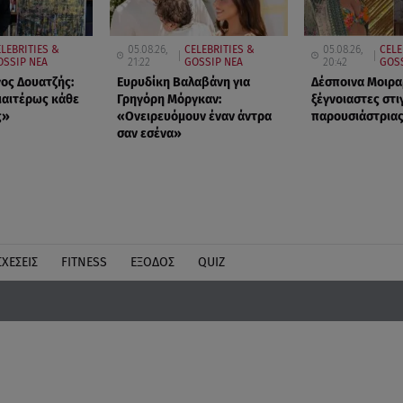
ELEBRITIES &
05.08.26,
CELEBRITIES &
05.08.26,
CELE
OSSIP ΝΕΑ
21:22
GOSSIP ΝΕΑ
20:42
GOS
γος Δουατζής:
Ευρυδίκη Βαλαβάνη για
Δέσποινα Μοιρα
διαιτέρως κάθε
Γρηγόρη Μόργκαν:
ξέγνοιαστες στι
ς»
«Oνειρευόμουν έναν άντρα
παρουσιάστρια
σαν εσένα»
ΣΧΕΣΕΙΣ
FITNESS
ΕΞΟΔΟΣ
QUIZ