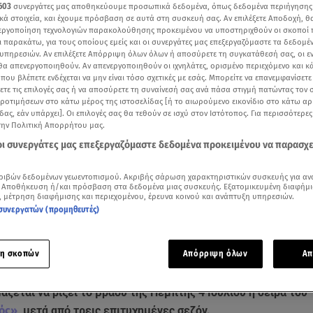
603
συνεργάτες μας αποθηκεύουμε προσωπικά δεδομένα, όπως δεδομένα περιήγησης
κά στοιχεία, και έχουμε πρόσβαση σε αυτά στη συσκευή σας. Αν επιλέξετε Αποδοχή, θ
νεργοποίηση τεχνολογιών παρακολούθησης προκειμένου να υποστηριχθούν οι σκοποί
ι παρακάτω, για τους οποίους εμείς και οι συνεργάτες μας επεξεργαζόμαστε τα δεδομέ
υπηρεσιών. Αν επιλέξετε Απόρριψη όλων όλων ή αποσύρετε τη συγκατάθεσή σας, οι ε
 θα απενεργοποιηθούν. Αν απενεργοποιηθούν οι ιχνηλάτες, ορισμένο περιεχόμενο και κά
 που βλέπετε ενδέχεται να μην είναι τόσο σχετικές με εσάς. Μπορείτε να επανεμφανίσετ
ξετε τις επιλογές σας ή να αποσύρετε τη συναίνεσή σας ανά πάσα στιγμή πατώντας τον
προτιμήσεων στο κάτω μέρος της ιστοσελίδας [ή το αιωρούμενο εικονίδιο στο κάτω α
δας, εάν υπάρχει]. Οι επιλογές σας θα τεθούν σε ισχύ στον Ιστότοπος. Για περισσότερε
την Πολιτική Απορρήτου μας.
 οι συνεργάτες μας επεξεργαζόμαστε δεδομένα προκειμένου να παρασχ
ριβών δεδομένων γεωεντοπισμού. Ακριβής σάρωση χαρακτηριστικών συσκευής για αν
Δείτε περισσότερα άρθρα μας στα αποτελέσματα αναζήτησης
 Αποθήκευση ή/και πρόσβαση στα δεδομένα μιας συσκευής. Εξατομικευμένη διαφήμι
, μέτρηση διαφήμισης και περιεχομένου, έρευνα κοινού και ανάπτυξη υπηρεσιών.
Add star.gr on Google
συνεργατών (προμηθευτές)
ge βίντεο του Happy Day από τον γάμο της τηλεοπτικής Στέλλας Καμαριωτάκη (Ευγε
η σκοπών
Απόρριψη όλων
Απ
ό εισαγγελέα Χρήστο Γιακωβάκη (Πυγμαλίωνα Δαδακαρίδη)
άζεται να ρίξει το βράδυ της Πέμπτης 4 Ιουλίου η σειρά του
ός»
, μετά από τρεις επιτυχημένες σεζόν.