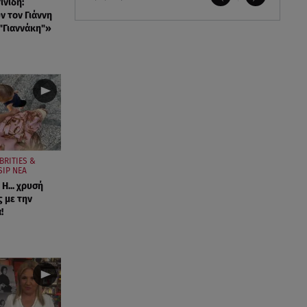
ινίδη:
ν τον Γιάννη
"Γιαννάκη"»
BRITIES &
IP ΝΕΑ
Η... χρυσή
 με την
!