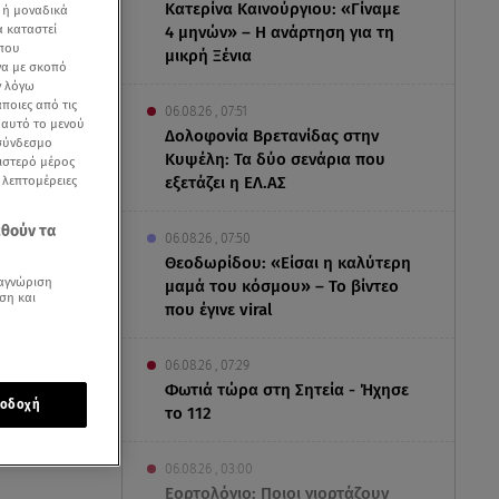
Κατερίνα Καινούργιου: «Γίναμε
 ή μοναδικά
α καταστεί
4 μηνών» – Η ανάρτηση για τη
 που
μικρή Ξένια
να με σκοπό
ν λόγω
ποιες από τις
06.08.26 , 07:51
ε αυτό το μενού
Δολοφονία Βρετανίδας στην
 σύνδεσμο
Κυψέλη: Τα δύο σενάρια που
ριστερό μέρος
ς λεπτομέρειες
εξετάζει η ΕΛ.ΑΣ
εθούν τα
06.08.26 , 07:50
Θεοδωρίδου: «Είσαι η καλύτερη
αγνώριση
μαμά του κόσμου» – Το βίντεο
ση και
που έγινε viral
06.08.26 , 07:29
Φωτιά τώρα στη Σητεία - Ήχησε
νίας Σαμαρά) με
οδοχή
το 112
06.08.26 , 03:00
Εορτολόγιο: Ποιοι γιορτάζουν