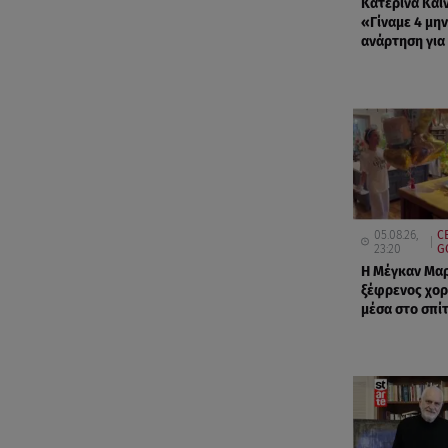
Κατερίνα Και
«Γίναμε 4 μη
ανάρτηση για 
05.08.26,
C
23:20
G
Η Μέγκαν Μαρ
ξέφρενος χορ
μέσα στο σπίτ