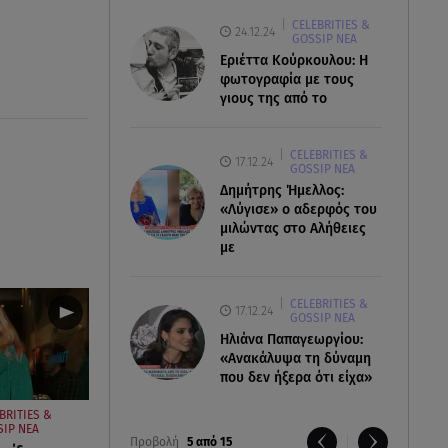
CELEBRITIES &
24.12.24
GOSSIP ΝΕΑ
Εριέττα Κούρκουλου: Η
φωτογραφία με τους
γιους της από το
CELEBRITIES &
17.12.24
GOSSIP ΝΕΑ
Δημήτρης Ήμελλος:
«Λύγισε» ο αδερφός του
μιλώντας στο Αλήθειες
με
CELEBRITIES &
17.12.24
GOSSIP ΝΕΑ
Ηλιάνα Παπαγεωργίου:
«Ανακάλυψα τη δύναμη
που δεν ήξερα ότι είχα»
BRITIES &
IP ΝΕΑ
Προβολή
5 από 15