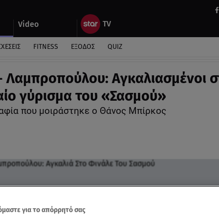
Video
ΣΧΕΣΕΙΣ
FITNESS
ΕΞΟΔΟΣ
QUIZ
- Λαμπροπούλου: Αγκαλιασμένοι σ
αίο γύρισμα του «Σασμού»
φία που μοιράστηκε ο Θάνος Μπίρκος
μαστε για το απόρρητό σας