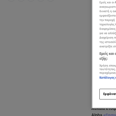
Εμείς και οι
αναγνωριστι
δυνατή η ε
εμφανίζοντα
την παροχή 
τεχνολογίες
διαφημίσεις
για να αλλά
Διαχείριση 
της ιστοσελί
ανατρέξτε σ
Εμείς και
εξής:
Χρήση επακ
ταυτότητας.
περιεχόμενο
Κατάλογος 
Δείτε backsta
Εμφάνισ
τον τηλεοπτικ
Αυλαία ετοιμ
Alpha
«Σασμ