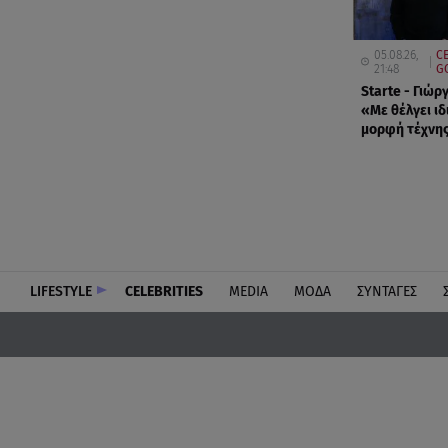
05.08.26,
C
21:48
G
Starte - Γιώρ
«Με θέλγει ι
μορφή τέχνη
LIFESTYLE
CELEBRITIES
MEDIA
ΜΟΔΑ
ΣΥΝΤΑΓΕΣ