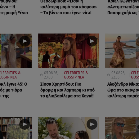
νούργιου:
Θεοδωρίδου: «Είσαι η
Άριελ Κωνσταντ
νών» – Η
καλύτερη μαμά του κόσμου»
«Αντιμετωπίζου
τη μικρή Ξένια
– Το βίντεο που έγινε viral
Παπαμιχαήλ ως 
ELEBRITIES &
05.08.26,
CELEBRITIES &
05.08.26,
CELE
OSSIP ΝΕΑ
23:00
GOSSIP ΝΕΑ
22:35
GOSS
κλ έγινε 45! Ο
Σίσσυ Χρηστίδου: Πιο
Αλεξάνδρα Νίκα: 
ός με τιάρα
όμορφη και λαμπερή κι από
ώρα στο σκάφος
ι της
το ηλιοβασίλεμα στα Χανιά!
καλύτερη παρέα