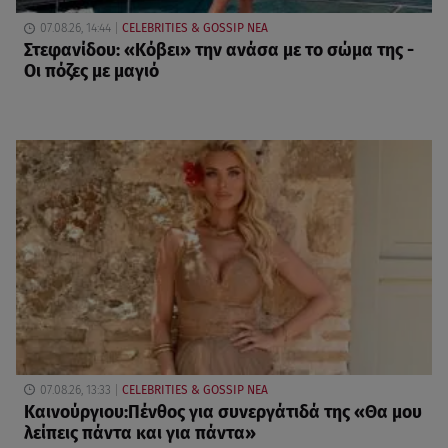
07.08.26, 14:44
CELEBRITIES & GOSSIP ΝΕΑ
Στεφανίδου: «Κόβει» την ανάσα με το σώμα της -
Οι πόζες με μαγιό
07.08.26, 13:33
CELEBRITIES & GOSSIP ΝΕΑ
Καινούργιου:Πένθος για συνεργάτιδά της «Θα μου
λείπεις πάντα και για πάντα»