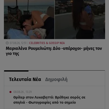
07.08.26, 12:51
CELEBRITIES & GOSSIP ΝΕΑ
Μαριαλένα Ρουμελιώτη: Δύο -υπέροχοι- μήνες τον
γιο της
Τελευταία Νέα
Δημοφιλή
08.08.26 , 13:29
Θρίλερ στον Λυκαβηττό: Βρέθηκε σορός σε
σπηλιά - Φωτογραφίες από το σημείο