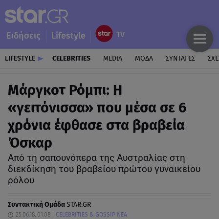
Ειδήσεις
Lifestyle
LIFESTYLE
CELEBRITIES
MEDIA
ΜΟΔΑ
ΣΥΝΤΑΓΕΣ
ΣΧΕ
Μάργκοτ Ρόμπι: Η
«γειτόνισσα» που μέσα σε 6
χρόνια έφθασε στα βραβεία
Όσκαρ
Από τη σαπουνόπερα της Αυστραλίας στη
διεκδίκηση του βραβείου πρώτου γυναικείου
ρόλου
Συντακτική Ομάδα
STAR.GR
25.06.18, 01:08
CELEBRITIES & GOSSIP ΝΕΑ