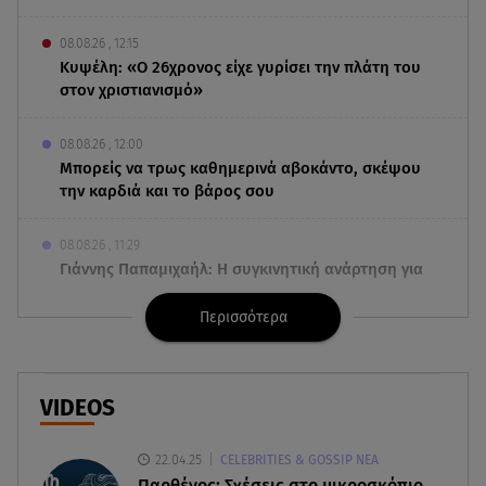
08.08.26 , 12:15
Κυψέλη: «Ο 26χρονος είχε γυρίσει την πλάτη του
στον χριστιανισμό»
08.08.26 , 12:00
Μπορείς να τρως καθημερινά αβοκάντο, σκέψου
την καρδιά και το βάρος σου
08.08.26 , 11:29
Γιάννης Παπαμιχαήλ: Η συγκινητική ανάρτηση για
τον Δημήτρη Παπαμιχαήλ
Περισσότερα
08.08.26 , 11:23
Νέο σκάνδαλο: Η UEFA κατέβαλε εξαψήφιο ποσό
στην ερωμένη του Ινφαντίνο
VIDEOS
08.08.26 , 11:03
22.04.25
CELEBRITIES & GOSSIP ΝΕΑ
Νέες ταυτότητες: Πού πρέπει να αλλάξετε τα
Παρθένος: Σχέσεις στο μικροσκόπιο.