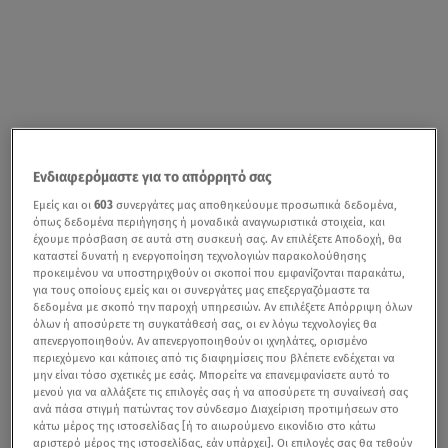
Ενδιαφερόμαστε για το απόρρητό σας
Εμείς και οι
603
συνεργάτες μας αποθηκεύουμε προσωπικά δεδομένα,
όπως δεδομένα περιήγησης ή μοναδικά αναγνωριστικά στοιχεία, και
έχουμε πρόσβαση σε αυτά στη συσκευή σας. Αν επιλέξετε Αποδοχή, θα
καταστεί δυνατή η ενεργοποίηση τεχνολογιών παρακολούθησης
προκειμένου να υποστηριχθούν οι σκοποί που εμφανίζονται παρακάτω,
για τους οποίους εμείς και οι συνεργάτες μας επεξεργαζόμαστε τα
δεδομένα με σκοπό την παροχή υπηρεσιών. Αν επιλέξετε Απόρριψη όλων
όλων ή αποσύρετε τη συγκατάθεσή σας, οι εν λόγω τεχνολογίες θα
απενεργοποιηθούν. Αν απενεργοποιηθούν οι ιχνηλάτες, ορισμένο
περιεχόμενο και κάποιες από τις διαφημίσεις που βλέπετε ενδέχεται να
μην είναι τόσο σχετικές με εσάς. Μπορείτε να επανεμφανίσετε αυτό το
μενού για να αλλάξετε τις επιλογές σας ή να αποσύρετε τη συναίνεσή σας
ανά πάσα στιγμή πατώντας τον σύνδεσμο Διαχείριση προτιμήσεων στο
κάτω μέρος της ιστοσελίδας [ή το αιωρούμενο εικονίδιο στο κάτω
αριστερό μέρος της ιστοσελίδας, εάν υπάρχει]. Οι επιλογές σας θα τεθούν