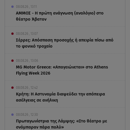
08.08.26 , 13:11
ΑΜΜΟΣ - Η πρώτη ανάγνωση (αναλόγιο) στο
θέατρο Άβατον
08.08.26 , 13:07
Σέρρες: Απόσπαση προσοχής ή απειρία πίσω από
το φονικό τροχαίο
08.08.26 , 13:06
MG Motor Greece: «Απογειώνεται» στο Athens
Flying Week 2026
08.08.26 , 12:42
Κρήτη: Η Αστυνομία διαψεύδει την απόπειρα
ασέλγειας σε ανήλικη
08.08.26 , 12:30
Πρωταγωνίστρια της Λάμψης: «Στο θέατρο με
σνόμπαραν πάρα πολύ»