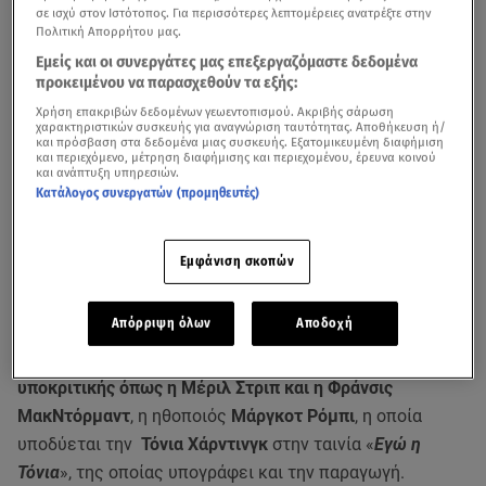
σε ισχύ στον Ιστότοπος. Για περισσότερες λεπτομέρειες ανατρέξτε στην
Πολιτική Απορρήτου μας.
Εμείς και οι συνεργάτες μας επεξεργαζόμαστε δεδομένα
προκειμένου να παρασχεθούν τα εξής:
Χρήση επακριβών δεδομένων γεωεντοπισμού. Ακριβής σάρωση
χαρακτηριστικών συσκευής για αναγνώριση ταυτότητας. Αποθήκευση ή/
και πρόσβαση στα δεδομένα μιας συσκευής. Εξατομικευμένη διαφήμιση
και περιεχόμενο, μέτρηση διαφήμισης και περιεχομένου, έρευνα κοινού
και ανάπτυξη υπηρεσιών.
Κατάλογος συνεργατών (προμηθευτές)
Εμφάνιση σκοπών
Από το «πουθενά» σχεδόν θα βρεθεί σήμερα στην
Απόρριψη όλων
Αποδοχή
τελετή των Όσκαρ
, διεκδικώντας
το βραβείο πρώτου
γυναικείου ρόλου, δίπλα σε «ιερά τέρατα» της
υποκριτικής όπως η Μέριλ Στριπ και η Φράνσις
ΜακΝτόρμαντ
, η ηθοποιός
Μάργκοτ Ρόμπι
, η οποία
υποδύεται την
Τόνια Χάρντινγκ
στην ταινία «
Εγώ η
Τόνια
», της οποίας υπογράφει και την παραγωγή.