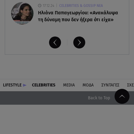
17.12.24
CELEBRITIES & GOSSIP ΝΕΑ
Ηλιάνα Παπαγεωργίου: «Ανακάλυψα
τη δύναμη που δεν ήξερα ότι είχα»
LIFESTYLE
CELEBRITIES
MEDIA
ΜΟΔΑ
ΣΥΝΤΑΓΕΣ
ΣΧΕ
Back to Top