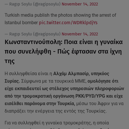
— Ragıp Soylu (@ragipsoylu)
November 14, 2022
Turkish media publish the photos showing the arrest of
Istanbul bomber
pic.twitter.com/WDRklpdjYs
— Ragıp Soylu (@ragipsoylu)
November 14, 2022
Κωνσταντινούπολη: Ποια είναι η γυναίκα
που συνελήφθη - Πώς έφτασαν στα ίχνη
της
Η συλληφθείσα είναι η
Αλχάμ Αλμπασίρ, υπηκόος
Συρίας.
Σύμφωνα με τα τουρκικά ΜΜΕ,
ομολόγησε ότι
είχε εκπαιδευτεί ως στέλεχος υπηρεσιών πληροφοριών
από την τρομοκρατική οργάνωση PKK/PYD/YPG και είχε
εισέλθει παράνομα στην Τουρκία,
μέσω του Άφριν για να
διαπράξει την ενέργεια της εντός της Τουρκίας.
Για να συλληφθεί η γυναίκα τρομοκράτης, η οποία