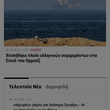
04.08.26, 11:00
ΚΟΣΜΟΣ
Χτυπήθηκε πλοίο ελληνικών συμφερόντων στα
Στενά του Ορμούζ
Τελευταία Νέα
Δημοφιλή
06.08.26 , 13:13
«Κρυφός» γάμος για διάσημο ζευγάρι; - Οι
φωτογραφίες με τις βέρες