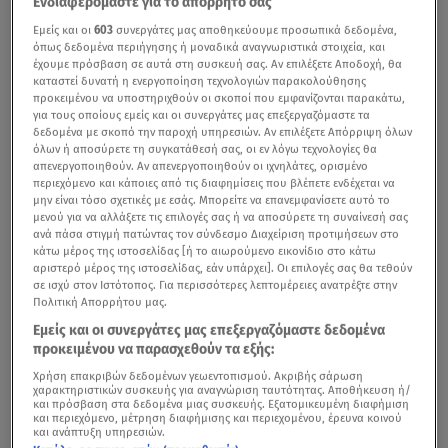
Ενδιαφερόμαστε για το απόρρητό σας
Εμείς και οι
603
συνεργάτες μας αποθηκεύουμε προσωπικά δεδομένα,
όπως δεδομένα περιήγησης ή μοναδικά αναγνωριστικά στοιχεία, και
έχουμε πρόσβαση σε αυτά στη συσκευή σας. Αν επιλέξετε Αποδοχή, θα
καταστεί δυνατή η ενεργοποίηση τεχνολογιών παρακολούθησης
προκειμένου να υποστηριχθούν οι σκοποί που εμφανίζονται παρακάτω,
για τους οποίους εμείς και οι συνεργάτες μας επεξεργαζόμαστε τα
δεδομένα με σκοπό την παροχή υπηρεσιών. Αν επιλέξετε Απόρριψη όλων
όλων ή αποσύρετε τη συγκατάθεσή σας, οι εν λόγω τεχνολογίες θα
απενεργοποιηθούν. Αν απενεργοποιηθούν οι ιχνηλάτες, ορισμένο
Τρόμος στην Κωνσταντινούπολη από την έκρηξη βόμβας / Βίντεο από το
περιεχόμενο και κάποιες από τις διαφημίσεις που βλέπετε ενδέχεται να
κεντρικό δελτίο ειδήσεων του Star
μην είναι τόσο σχετικές με εσάς. Μπορείτε να επανεμφανίσετε αυτό το
μενού για να αλλάξετε τις επιλογές σας ή να αποσύρετε τη συναίνεσή σας
ανά πάσα στιγμή πατώντας τον σύνδεσμο Διαχείριση προτιμήσεων στο
Νέα βίντεο από την τραγωδία στην
Κωνσταντινούπολη
κάτω μέρος της ιστοσελίδας [ή το αιωρούμενο εικονίδιο στο κάτω
έρχονται στο φως. Η στιγμή που η ύποπτη για την
αριστερό μέρος της ιστοσελίδας, εάν υπάρχει]. Οι επιλογές σας θα τεθούν
σε ισχύ στον Ιστότοπος. Για περισσότερες λεπτομέρειες ανατρέξτε στην
επίθεση τρέχει πανικόβλητη και η κινηματογραφική
Πολιτική Απορρήτου μας.
σύλληψή της. «Αν δεν την πιάναμε, θα έφευγε στην
Εμείς και οι συνεργάτες μας επεξεργαζόμαστε δεδομένα
Ελλάδα», δήλωσε ο υπουργός Εσωτερικών της Τουρκίας,
προκειμένου να παρασχεθούν τα εξής:
Σουλεϊμάν Σοϊλού, εμπλέκοντας έμμεσα τη χώρα μας
Χρήση επακριβών δεδομένων γεωεντοπισμού. Ακριβής σάρωση
χαρακτηριστικών συσκευής για αναγνώριση ταυτότητας. Αποθήκευση ή/
στη βομβιστική επίθεση.
και πρόσβαση στα δεδομένα μιας συσκευής. Εξατομικευμένη διαφήμιση
και περιεχόμενο, μέτρηση διαφήμισης και περιεχομένου, έρευνα κοινού
και ανάπτυξη υπηρεσιών.