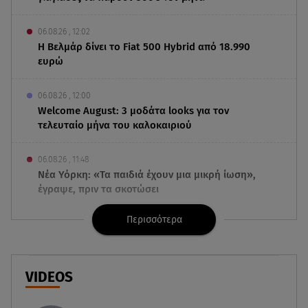
06.08.26 , 12:02
Η Βελμάρ δίνει το Fiat 500 Hybrid από 18.990
ευρώ
06.08.26 , 12:00
Welcome August: 3 μοδάτα looks για τον
τελευταίο μήνα του καλοκαιριού
06.08.26 , 11:48
Νέα Υόρκη: «Τα παιδιά έχουν μια μικρή ίωση»,
έγραψε, πριν τα σκοτώσει
Περισσότερα
06.08.26 , 11:28
Αλεξάνδρου σε Ελληνίδου: «Πόσο πιο πάνω
απ΄την πίστα το θες;»
VIDEOS
06.08.26 , 11:17
Στην παραλία η Αποστολία Ζώη: « Γεμάτη