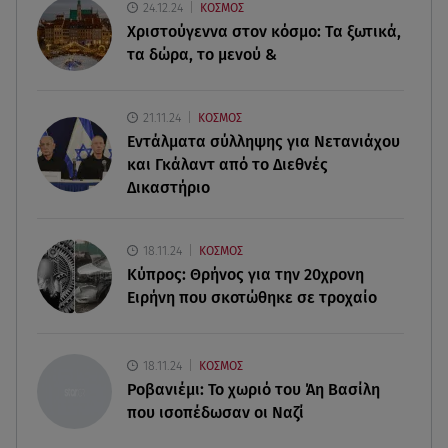
24.12.24
ΚΟΣΜΟΣ
αλμύρα»
Χριστούγεννα στον κόσμο: Tα ξωτικά,
τα δώρα, το μενού &
06.08.26 , 11:17
Kymco Agility NX 125 Τοp Case: Η τιμή του νέου
μοντέλου
21.11.24
ΚΟΣΜΟΣ
Εντάλματα σύλληψης για Νετανιάχου
06.08.26 , 11:16
και Γκάλαντ από το Διεθνές
Κηδεία Λάκη Χαλκιά: Συντετριμμένη η σύζυγός
Δικαστήριο
του στο τελευταίο «αντίο»
06.08.26 , 11:00
18.11.24
ΚΟΣΜΟΣ
Κώστας Τουρνάς - Διονύσης Τσακνής «Το Ροκ το
Κύπρος: Θρήνος για την 20χρονη
Ελληνικό», στο Θέατρο Άλσος
Ειρήνη που σκοτώθηκε σε τροχαίο
06.08.26 , 10:52
Marfin: Στην Ελλάδα η 46χρονη που κατηγορείται
18.11.24
ΚΟΣΜΟΣ
για την τραγωδία του 2010
Ροβανιέμι: Το χωριό του Άη Βασίλη
που ισοπέδωσαν οι Ναζί