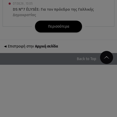
07.08.26 , 10:05
DS N°7 ÉLYSÉE: Για τον πρόεδρο της Γαλλικής
Δημοκρατίας
Περισσότερα
07.08.26 , 10:00
Νηστεία Δεκαπενταύγουστου: φτιάξτε παστίτσιο με
κιμά μανιταριών
Επιστροφή στην
Αρχική σελίδα
07.08.26 , 09:47
Κυψέλη: «Δεν μπορούσαμε να το πιστέψουμε»
Back to Top
07.08.26 , 09:47
Πασίγνωστη influencer «έφυγε» από τη ζωή μετά
από μάχη με σπάνιο καρκίνο
07.08.26 , 09:38
Στη φυλακή ο δήμαρχος Στυλίδας και άλλοι δύο
για τη φωτιά στη Βοιωτία