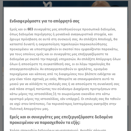
Ενδιαφερόμαστε για το απόρρητό σας
Εμείς και οι
603
συνεργάτες μας αποθηκεύουμε προσωπικά δεδομένα,
όπως δεδομένα περιήγησης ή μοναδικά αναγνωριστικά στοιχεία, και
έχουμε πρόσβαση σε αυτά στη συσκευή σας. Αν επιλέξετε Αποδοχή, θα
καταστεί δυνατή η ενεργοποίηση τεχνολογιών παρακολούθησης
προκειμένου να υποστηριχθούν οι σκοποί που εμφανίζονται παρακάτω,
για τους οποίους εμείς και οι συνεργάτες μας επεξεργαζόμαστε τα
δεδομένα με σκοπό την παροχή υπηρεσιών. Αν επιλέξετε Απόρριψη όλων
όλων ή αποσύρετε τη συγκατάθεσή σας, οι εν λόγω τεχνολογίες θα
απενεργοποιηθούν. Αν απενεργοποιηθούν οι ιχνηλάτες, ορισμένο
περιεχόμενο και κάποιες από τις διαφημίσεις που βλέπετε ενδέχεται να
13.01.24, 14:30
μην είναι τόσο σχετικές με εσάς. Μπορείτε να επανεμφανίσετε αυτό το
Stars System Αιγόκερως: Σε ποιους τομείς
μενού για να αλλάξετε τις επιλογές σας ή να αποσύρετε τη συναίνεσή σας
θα ευνοηθεί το ζώδιό σας το 2024;
ανά πάσα στιγμή πατώντας τον σύνδεσμο Διαχείριση προτιμήσεων στο
κάτω μέρος της ιστοσελίδας [ή το αιωρούμενο εικονίδιο στο κάτω
αριστερό μέρος της ιστοσελίδας, εάν υπάρχει]. Οι επιλογές σας θα τεθούν
σε ισχύ στον Ιστότοπος. Για περισσότερες λεπτομέρειες ανατρέξτε στην
Πολιτική Απορρήτου μας.
Εμείς και οι συνεργάτες μας επεξεργαζόμαστε δεδομένα
προκειμένου να παρασχεθούν τα εξής:
Χρήση επακριβών δεδομένων γεωεντοπισμού. Ακριβής σάρωση