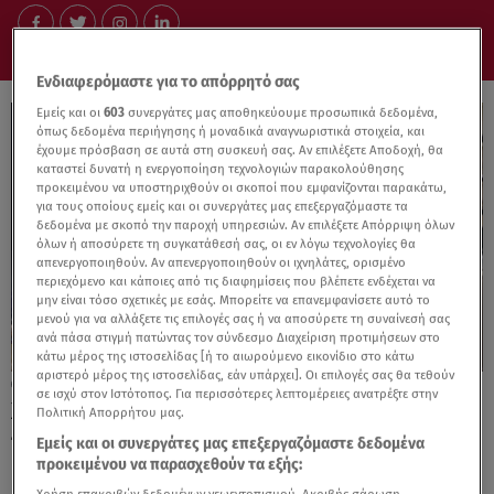
Ενδιαφερόμαστε για το απόρρητό σας
Εμείς και οι
603
συνεργάτες μας αποθηκεύουμε προσωπικά δεδομένα,
όπως δεδομένα περιήγησης ή μοναδικά αναγνωριστικά στοιχεία, και
έχουμε πρόσβαση σε αυτά στη συσκευή σας. Αν επιλέξετε Αποδοχή, θα
καταστεί δυνατή η ενεργοποίηση τεχνολογιών παρακολούθησης
προκειμένου να υποστηριχθούν οι σκοποί που εμφανίζονται παρακάτω,
για τους οποίους εμείς και οι συνεργάτες μας επεξεργαζόμαστε τα
δεδομένα με σκοπό την παροχή υπηρεσιών. Αν επιλέξετε Απόρριψη όλων
όλων ή αποσύρετε τη συγκατάθεσή σας, οι εν λόγω τεχνολογίες θα
απενεργοποιηθούν. Αν απενεργοποιηθούν οι ιχνηλάτες, ορισμένο
περιεχόμενο και κάποιες από τις διαφημίσεις που βλέπετε ενδέχεται να
μην είναι τόσο σχετικές με εσάς. Μπορείτε να επανεμφανίσετε αυτό το
μενού για να αλλάξετε τις επιλογές σας ή να αποσύρετε τη συναίνεσή σας
ανά πάσα στιγμή πατώντας τον σύνδεσμο Διαχείριση προτιμήσεων στο
κάτω μέρος της ιστοσελίδας [ή το αιωρούμενο εικονίδιο στο κάτω
αριστερό μέρος της ιστοσελίδας, εάν υπάρχει]. Οι επιλογές σας θα τεθούν
12.01.25, 10:04
σε ισχύ στον Ιστότοπος. Για περισσότερες λεπτομέρειες ανατρέξτε στην
Χειμερινές εκπτώσεις: Πρεμιέρα από αύριο
Πολιτική Απορρήτου μας.
– Ανοιχτά καταστήματα την Κυριακή
Εμείς και οι συνεργάτες μας επεξεργαζόμαστε δεδομένα
προκειμένου να παρασχεθούν τα εξής: