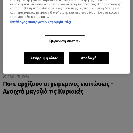
Χρήση επακριβών δεδομένων γεωεντοπισμού. Ακριβής σάρωση
χαρακτηριστικών συσκευής για αναγνώριση ταυτότητας. Αποθήκευση ή/
και πρόσβαση στα δεδομένα μιας συσκευής. Εξατομικευμένη διαφήμιση
και περιεχόμενο, μέτρηση διαφήμισης και περιεχομένου, έρευνα κοινού
και ανάπτυξη υπηρεσιών.
Κατάλογος συνεργατών (προμηθευτές)
Εμφάνιση σκοπών
Απόρριψη όλων
Αποδοχή
08.01.25, 10:53
Πότε αρχίζουν οι χειμερινές εκπτώσεις -
Ανοιχτά μαγαζιά τις Κυριακές