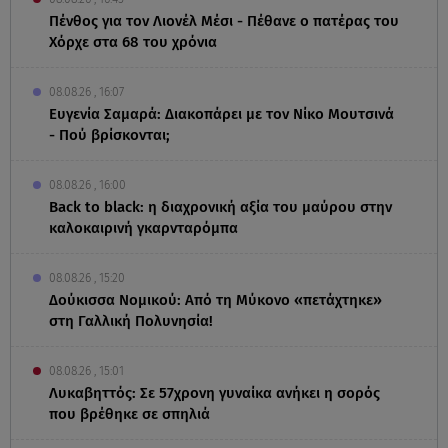
Πένθος για τον Λιονέλ Μέσι - Πέθανε ο πατέρας του
Χόρχε στα 68 του χρόνια
08.08.26 , 16:07
Ευγενία Σαμαρά: Διακοπάρει με τον Νίκο Μουτσινά
- Πού βρίσκονται;
08.08.26 , 16:00
Back to black: η διαχρονική αξία του μαύρου στην
καλοκαιρινή γκαρνταρόμπα
08.08.26 , 15:20
Δούκισσα Νομικού: Από τη Μύκονο «πετάχτηκε»
στη Γαλλική Πολυνησία!
08.08.26 , 15:01
Λυκαβηττός: Σε 57χρονη γυναίκα ανήκει η σορός
που βρέθηκε σε σπηλιά