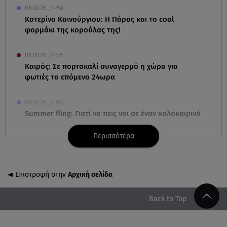
08.08.26 , 14:50
Κατερίνα Καινούργιου: Η Πάρος και το cool
φορμάκι της κορούλας της!
08.08.26 , 14:25
Καιρός: Σε πορτοκαλί συναγερμό η χώρα για
φωτιές τα επόμενα 24ωρα
08.08.26 , 14:00
Summer fling: Γιατί να πεις ναι σε έναν καλοκαιρινό
έρωτα
Περισσότερα
08.08.26 , 13:59
Αθηνά Οικονομάκου: Οι... hot αναρτήσεις της με
animal print μπικίνι!
Επιστροφή στην
Αρχική σελίδα
08.08.26 , 13:49
Back to Top
Πάνω από 56.000 επιβάτες αναχώρησαν σήμερα
από τα λιμάνια της Αττικής