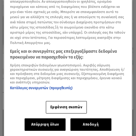
απενεργοποιηθούν. Αν απενεργοποιηθούν οι ιχνηλάτες, ορισμένο
περιεχόμενο και κάποιες από τις διαφημίσεις που βλέπετε ενδέχεται να
μην είναι τόσο σχετικές με εσάς. Μπορείτε να επανεμφανίσετε αυτό το
μενού για να αλλάξετε τις επιλογές σας ή να αποσύρετε τη συναίνεσή σας
ανά πάσα στιγμή πατώντας τον σύνδεσμο Διαχείριση προτιμήσεων στο
κάτω μέρος της ιστοσελίδας [ή το αιωρούμενο εικονίδιο στο κάτω
αριστερό μέρος της ιστοσελίδας, εάν υπάρχει]. Οι επιλογές σας θα τεθούν
σε ισχύ στον Ιστότοπος. Για περισσότερες λεπτομέρειες ανατρέξτε στην
Πολιτική Απορρήτου μας.
Εμείς και οι συνεργάτες μας επεξεργαζόμαστε δεδομένα
προκειμένου να παρασχεθούν τα εξής:
Χρήση επακριβών δεδομένων γεωεντοπισμού. Ακριβής σάρωση
χαρακτηριστικών συσκευής για αναγνώριση ταυτότητας. Αποθήκευση ή/
και πρόσβαση στα δεδομένα μιας συσκευής. Εξατομικευμένη διαφήμιση
και περιεχόμενο, μέτρηση διαφήμισης και περιεχομένου, έρευνα κοινού
18.07.25, 11:58
και ανάπτυξη υπηρεσιών.
Κηδεία Γεράσιμου Μιχελή: Θλίψη στο
Κατάλογος συνεργατών (προμηθευτές)
τελευταίο «αντίο»
Εμφάνιση σκοπών
Απόρριψη όλων
Αποδοχή