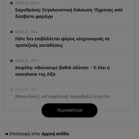
06.08.26 , 20:04
Σαμοθράκη: Συγκλονιστική διάσωση 15χρονης από
δύσβατο φαράγγι
06.08.26 , 19:44
Πότε δεν επιβάλλεται φόρος κληρονομιάς σε
τραπεζικές καταθέσεις
06.08.26 , 19:17
Κυψέλη: «Βιώνουμε βαθιά οδύνη» - Τι λέει η
οικογένεια της Λίζα
06.08.26 , 19:10
Μπαντέρας: «Η καρδιακή προσβολή ήταν το
καλύτερο πράγμα που μου συνέβη»
Περισσότερα
06.08.26 , 18:49
Συντάξεις χηρείας: Τέλος στο «ψαλίδι» μετά την
τριετία
Επιστροφή στην
Αρχική σελίδα