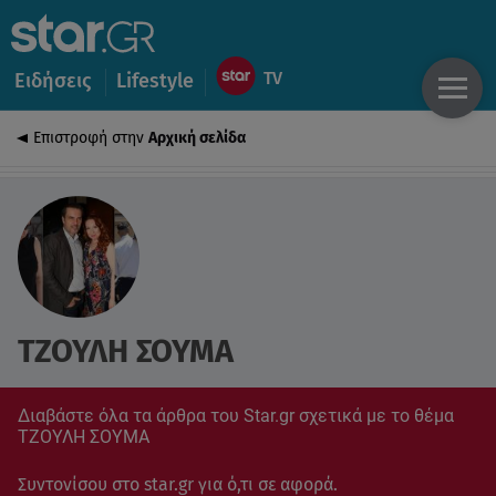
Ειδήσεις
Lifestyle
Επιστροφή στην
Αρχική σελίδα
ΤΖΟΥΛΗ ΣΟΥΜΑ
Διαβάστε όλα τα άρθρα του Star.gr σχετικά με το θέμα
ΤΖΟΥΛΗ ΣΟΥΜΑ
Συντονίσου στο star.gr για ό,τι σε αφορά.