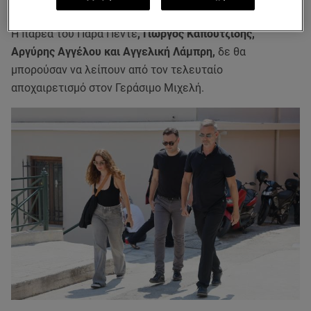
παράλυτος. Έπαθε ανακοπή»
Η παρέα του Παρά Πέντε
, Γιώργος Καπουτζίδης,
Αργύρης Αγγέλου και Αγγελική Λάμπρη,
δε θα
μπορούσαν να λείπουν από τον τελευταίο
αποχαιρετισμό στον Γεράσιμο Μιχελή.