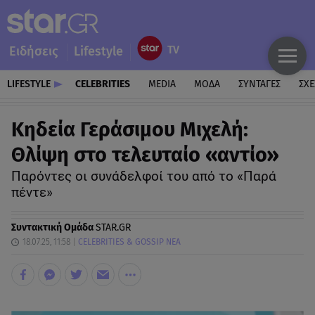
Ειδήσεις
Lifestyle
LIFESTYLE
CELEBRITIES
MEDIA
ΜΟΔΑ
ΣΥΝΤΑΓΕΣ
ΣΧΕ
Κηδεία Γεράσιμου Μιχελή:
Θλίψη στο τελευταίο «αντίο»
Παρόντες οι συνάδελφοί του από το «Παρά
πέντε»
Συντακτική Ομάδα
STAR.GR
18.07.25, 11:58
CELEBRITIES & GOSSIP ΝΕΑ