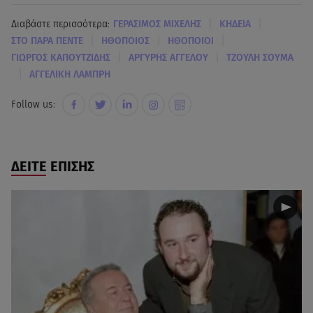
|
|
Διαβάστε περισσότερα:
ΓΕΡΑΣΙΜΟΣ ΜΙΧΕΛΗΣ
ΚΗΔΕΙΑ
|
|
|
ΣΤΟ ΠΑΡΑ ΠΕΝΤΕ
ΗΘΟΠΟΙΟΣ
ΗΘΟΠΟΙΟΙ
|
|
ΓΙΩΡΓΟΣ ΚΑΠΟΥΤΖΙΔΗΣ
ΑΡΓΥΡΗΣ ΑΓΓΕΛΟΥ
ΤΖΟΥΛΗ ΣΟΥΜΑ
|
ΑΓΓΕΛΙΚΗ ΛΑΜΠΡΗ
Follow us:
ΔΕΙΤΕ ΕΠΙΣΗΣ