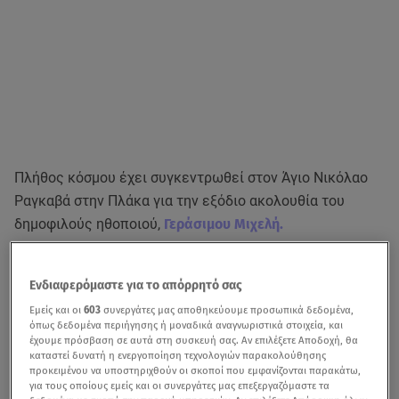
Πλήθος κόσμου έχει συγκεντρωθεί στον Άγιο Νικόλαο
Ραγκαβά στην Πλάκα για την εξόδιο ακολουθία του
δημοφιλούς ηθοποιού,
Γεράσιμου Μιχελή.
Ενδιαφερόμαστε για το απόρρητό σας
Γεράσιμος Μιχελής: «Έφυγε από τη ζωή μετά από
Εμείς και οι
603
συνεργάτες μας αποθηκεύουμε προσωπικά δεδομένα,
τεράστια ταλαιπωρία υγείας»
όπως δεδομένα περιήγησης ή μοναδικά αναγνωριστικά στοιχεία, και
έχουμε πρόσβαση σε αυτά στη συσκευή σας. Αν επιλέξετε Αποδοχή, θα
καταστεί δυνατή η ενεργοποίηση τεχνολογιών παρακολούθησης
προκειμένου να υποστηριχθούν οι σκοποί που εμφανίζονται παρακάτω,
για τους οποίους εμείς και οι συνεργάτες μας επεξεργαζόμαστε τα