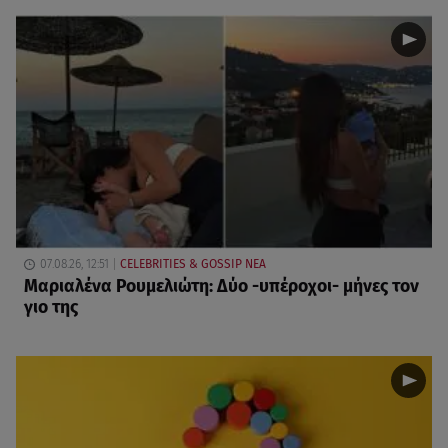
07.08.26, 12:51
CELEBRITIES & GOSSIP ΝΕΑ
Μαριαλένα Ρουμελιώτη: Δύο -υπέροχοι- μήνες τον
γιο της