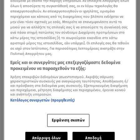
δεδομένα με σκοπό την παροχή υπηρεσιών. Αν επιλέξετε Απόρριψη όλων
όλων ή αποσύρετε τη συγκατάθεσή σας, οι εν λόγω τεχνολογίες θα
απενεργοποιηθούν. Αν απενεργοποιηθούν οι ιχνηλάτες, ορισμένο
περιεχόμενο και κάποιες από τις διαφημίσεις που βλέπετε ενδέχεται να
μην είναι τόσο σχετικές με εσάς. Μπορείτε να επανεμφανίσετε αυτό το
μενού για να αλλάξετε τις επιλογές σας ή να αποσύρετε τη συναίνεσή σας
ανά πάσα στιγμή πατώντας τον σύνδεσμο Διαχείριση προτιμήσεων στο
κάτω μέρος της ιστοσελίδας [ή το αιωρούμενο εικονίδιο στο κάτω
αριστερό μέρος της ιστοσελίδας, εάν υπάρχει]. Οι επιλογές σας θα τεθούν
σε ισχύ στον Ιστότοπος. Για περισσότερες λεπτομέρειες ανατρέξτε στην
Πολιτική Απορρήτου μας.
Το αντίο του Mega στον Γεράσιμο Μιχελή
Εμείς και οι συνεργάτες μας επεξεργαζόμαστε δεδομένα
προκειμένου να παρασχεθούν τα εξής:
Ντυμένοι στα μαύρα και με τη θλίψη ζωγραφισμένη στα
Χρήση επακριβών δεδομένων γεωεντοπισμού. Ακριβής σάρωση
χαρακτηριστικών συσκευής για αναγνώριση ταυτότητας. Αποθήκευση ή/
πρόσωπά τους έφτασαν στον ιερό ναό οι
:
Κερασία
και πρόσβαση στα δεδομένα μιας συσκευής. Εξατομικευμένη διαφήμιση
και περιεχόμενο, μέτρηση διαφήμισης και περιεχομένου, έρευνα κοινού
Σαμαρά, Tζούλη Σούμα, Κώστας Μπερικόπουλος, Μαρία
και ανάπτυξη υπηρεσιών.
Κατάλογος συνεργατών (προμηθευτές)
Χάνου κ.ά
.
Εκεί ήταν και ο
Παύλος Ορκόπουλος
με τη
σύζυγό του.
Εμφάνιση σκοπών
Τζούλη Σούμα: «Ο Γεράσιμος Μιχελής ήταν σχεδόν
Απόρριψη όλων
Αποδοχή