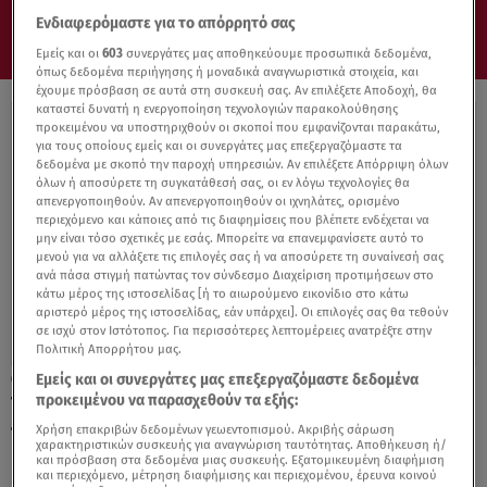
Ενδιαφερόμαστε για το απόρρητό σας
Εμείς και οι
603
συνεργάτες μας αποθηκεύουμε προσωπικά δεδομένα,
όπως δεδομένα περιήγησης ή μοναδικά αναγνωριστικά στοιχεία, και
έχουμε πρόσβαση σε αυτά στη συσκευή σας. Αν επιλέξετε Αποδοχή, θα
καταστεί δυνατή η ενεργοποίηση τεχνολογιών παρακολούθησης
προκειμένου να υποστηριχθούν οι σκοποί που εμφανίζονται παρακάτω,
για τους οποίους εμείς και οι συνεργάτες μας επεξεργαζόμαστε τα
δεδομένα με σκοπό την παροχή υπηρεσιών. Αν επιλέξετε Απόρριψη όλων
όλων ή αποσύρετε τη συγκατάθεσή σας, οι εν λόγω τεχνολογίες θα
απενεργοποιηθούν. Αν απενεργοποιηθούν οι ιχνηλάτες, ορισμένο
περιεχόμενο και κάποιες από τις διαφημίσεις που βλέπετε ενδέχεται να
μην είναι τόσο σχετικές με εσάς. Μπορείτε να επανεμφανίσετε αυτό το
μενού για να αλλάξετε τις επιλογές σας ή να αποσύρετε τη συναίνεσή σας
ανά πάσα στιγμή πατώντας τον σύνδεσμο Διαχείριση προτιμήσεων στο
κάτω μέρος της ιστοσελίδας [ή το αιωρούμενο εικονίδιο στο κάτω
αριστερό μέρος της ιστοσελίδας, εάν υπάρχει]. Οι επιλογές σας θα τεθούν
σε ισχύ στον Ιστότοπος. Για περισσότερες λεπτομέρειες ανατρέξτε στην
Πολιτική Απορρήτου μας.
Εμείς και οι συνεργάτες μας επεξεργαζόμαστε δεδομένα
14.03.23, 21:13
προκειμένου να παρασχεθούν τα εξής:
Τέμπη: Tα τηλεγραφήματα του σταθμάρχη
που οδήγησαν στην τραγωδία
Χρήση επακριβών δεδομένων γεωεντοπισμού. Ακριβής σάρωση
χαρακτηριστικών συσκευής για αναγνώριση ταυτότητας. Αποθήκευση ή/
και πρόσβαση στα δεδομένα μιας συσκευής. Εξατομικευμένη διαφήμιση
και περιεχόμενο, μέτρηση διαφήμισης και περιεχομένου, έρευνα κοινού