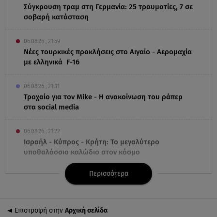
Σύγκρουση τραμ στη Γερμανία: 25 τραυματίες, 7 σε
σοβαρή κατάσταση
06.08.26 , 21:59
Νέες τουρκικές προκλήσεις στο Αιγαίο - Αερομαχία
με ελληνικά F-16
06.08.26 , 21:31
Τροχαίο για τον Mike - Η ανακοίνωση του ράπερ
στα social media
06.08.26 , 21:22
Ισραήλ - Κύπρος - Κρήτη: Το μεγαλύτερο
υποθαλάσσιο καλώδιο στον κόσμο
Περισσότερα
06.08.26 , 21:07
Motor Oil: Δωρεά πυροσβεστικών οχημάτων και
εξοπλισμού στον Άγιο Βασίλειο
Επιστροφή στην
Αρχική σελίδα