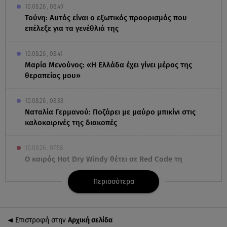
10.08.26 , 08:49
Τούνη: Αυτός είναι ο εξωτικός προορισμός που
επέλεξε για τα γενέθλιά της
10.08.26 , 08:41
Μαρία Μενούνος: «Η Ελλάδα έχει γίνει μέρος της
θεραπείας μου»
10.08.26 , 08:33
Ναταλία Γερμανού: Ποζάρει με μαύρο μπικίνι στις
καλοκαιρινές της διακοπές
10.08.26 , 07:58
Ο καιρός Hot Dry Windy θέτει σε Red Code τη
χώρα - Άνεμοι 9 μποφόρ και 39◦C
Περισσότερα
10.08.26 , 03:00
Εορτολόγιο: Ποιοι γιορτάζουν στις 10 Αυγούστου
Επιστροφή στην
Αρχική σελίδα