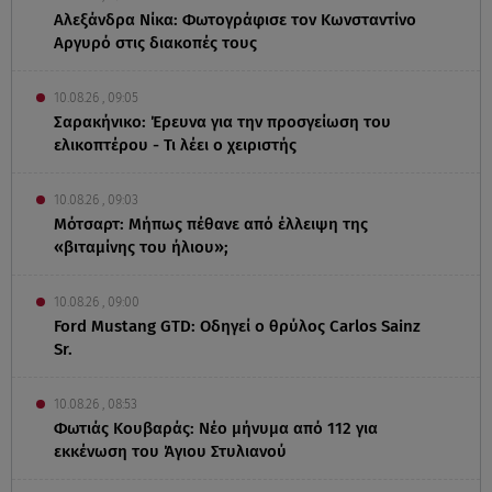
Αλεξάνδρα Νίκα: Φωτογράφισε τον Κωνσταντίνο
Αργυρό στις διακοπές τους
10.08.26 , 09:05
Σαρακήνικο: Έρευνα για την προσγείωση του
ελικοπτέρου - Τι λέει ο χειριστής
10.08.26 , 09:03
Μότσαρτ: Μήπως πέθανε από έλλειψη της
«βιταμίνης του ήλιου»;
10.08.26 , 09:00
Ford Mustang GTD: Οδηγεί ο θρύλος Carlos Sainz
Sr.
10.08.26 , 08:53
Φωτιάς Κουβαράς: Νέο μήνυμα από 112 για
εκκένωση του Άγιου Στυλιανού