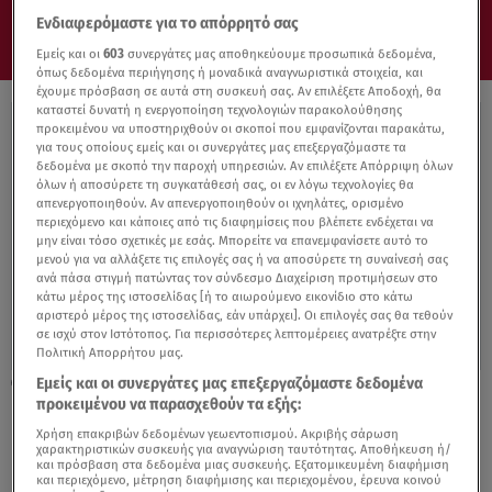
Ενδιαφερόμαστε για το απόρρητό σας
Εμείς και οι
603
συνεργάτες μας αποθηκεύουμε προσωπικά δεδομένα,
όπως δεδομένα περιήγησης ή μοναδικά αναγνωριστικά στοιχεία, και
έχουμε πρόσβαση σε αυτά στη συσκευή σας. Αν επιλέξετε Αποδοχή, θα
καταστεί δυνατή η ενεργοποίηση τεχνολογιών παρακολούθησης
προκειμένου να υποστηριχθούν οι σκοποί που εμφανίζονται παρακάτω,
για τους οποίους εμείς και οι συνεργάτες μας επεξεργαζόμαστε τα
δεδομένα με σκοπό την παροχή υπηρεσιών. Αν επιλέξετε Απόρριψη όλων
όλων ή αποσύρετε τη συγκατάθεσή σας, οι εν λόγω τεχνολογίες θα
απενεργοποιηθούν. Αν απενεργοποιηθούν οι ιχνηλάτες, ορισμένο
περιεχόμενο και κάποιες από τις διαφημίσεις που βλέπετε ενδέχεται να
μην είναι τόσο σχετικές με εσάς. Μπορείτε να επανεμφανίσετε αυτό το
μενού για να αλλάξετε τις επιλογές σας ή να αποσύρετε τη συναίνεσή σας
ανά πάσα στιγμή πατώντας τον σύνδεσμο Διαχείριση προτιμήσεων στο
κάτω μέρος της ιστοσελίδας [ή το αιωρούμενο εικονίδιο στο κάτω
αριστερό μέρος της ιστοσελίδας, εάν υπάρχει]. Οι επιλογές σας θα τεθούν
σε ισχύ στον Ιστότοπος. Για περισσότερες λεπτομέρειες ανατρέξτε στην
Πολιτική Απορρήτου μας.
Εμείς και οι συνεργάτες μας επεξεργαζόμαστε δεδομένα
20.04.21, 17:44
προκειμένου να παρασχεθούν τα εξής:
Παρίσι: Γαλλική κουζίνα κατ' οίκον-
Ιδιωτικός σεφ παρασκευάζει και σερβίρει
Χρήση επακριβών δεδομένων γεωεντοπισμού. Ακριβής σάρωση
χαρακτηριστικών συσκευής για αναγνώριση ταυτότητας. Αποθήκευση ή/
και πρόσβαση στα δεδομένα μιας συσκευής. Εξατομικευμένη διαφήμιση
και περιεχόμενο, μέτρηση διαφήμισης και περιεχομένου, έρευνα κοινού