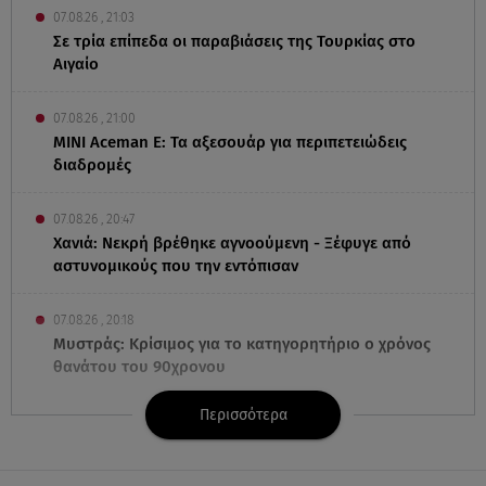
07.08.26 , 21:03
Σε τρία επίπεδα οι παραβιάσεις της Τουρκίας στο
Αιγαίο
07.08.26 , 21:00
MINI Aceman E: Τα αξεσουάρ για περιπετειώδεις
διαδρομές
07.08.26 , 20:47
Χανιά: Νεκρή βρέθηκε αγνοούμενη - Ξέφυγε από
αστυνομικούς που την εντόπισαν
07.08.26 , 20:18
Μυστράς: Κρίσιμος για το κατηγορητήριο ο χρόνος
θανάτου του 90χρονου
Περισσότερα
07.08.26 , 20:13
Κυψέλη: Tι βρέθηκε στο διαμέρισμα της 38χρονης
Λίζα