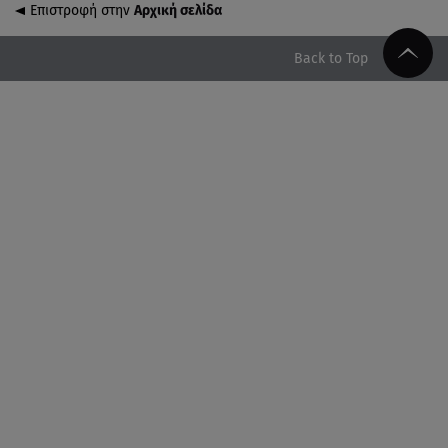
Επιστροφή στην
Αρχική σελίδα
07.08.26 , 19:15
Συντάξεις Σεπτεμβρίου: Πότε θα μπουν τα χρήματα
Back to Top
στους λογαριασμούς
07.08.26 , 18:45
Φωτιά στο Στεφάνι Κορίνθου: Μήνυμα από το 112 -
Σηκώθηκαν εναέρια μέσα
07.08.26 , 18:34
Έξοδος Αυγούστου: Στο 100% η πληρότητα για
Κυκλάδες
07.08.26 , 17:44
Παιδικοί σταθμοί: Πότε βγαίνουν τα προσωρινά
αποτελέσματα
07.08.26 , 17:13
Τροχαίο Σέρρες: «Έχασα τη σύζυγο και το παιδί
μου. Τα έχασα όλα»