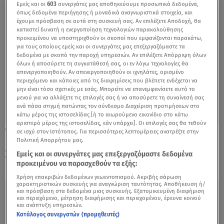
Εμείς και οι
603
συνεργάτες μας αποθηκεύουμε προσωπικά δεδομένα,
όπως δεδομένα περιήγησης ή μοναδικά αναγνωριστικά στοιχεία, και
έχουμε πρόσβαση σε αυτά στη συσκευή σας. Αν επιλέξετε Αποδοχή, θα
καταστεί δυνατή η ενεργοποίηση τεχνολογιών παρακολούθησης
προκειμένου να υποστηριχθούν οι σκοποί που εμφανίζονται παρακάτω,
για τους οποίους εμείς και οι συνεργάτες μας επεξεργαζόμαστε τα
δεδομένα με σκοπό την παροχή υπηρεσιών. Αν επιλέξετε Απόρριψη όλων
όλων ή αποσύρετε τη συγκατάθεσή σας, οι εν λόγω τεχνολογίες θα
απενεργοποιηθούν. Αν απενεργοποιηθούν οι ιχνηλάτες, ορισμένο
περιεχόμενο και κάποιες από τις διαφημίσεις που βλέπετε ενδέχεται να
μην είναι τόσο σχετικές με εσάς. Μπορείτε να επανεμφανίσετε αυτό το
μενού για να αλλάξετε τις επιλογές σας ή να αποσύρετε τη συναίνεσή σας
ανά πάσα στιγμή πατώντας τον σύνδεσμο Διαχείριση προτιμήσεων στο
κάτω μέρος της ιστοσελίδας [ή το αιωρούμενο εικονίδιο στο κάτω
αριστερό μέρος της ιστοσελίδας, εάν υπάρχει]. Οι επιλογές σας θα τεθούν
06.03.22, 23:33
σε ισχύ στον Ιστότοπος. Για περισσότερες λεπτομέρειες ανατρέξτε στην
Καθαρά Δευτέρα: Ακριβότερα φέτος τα
Πολιτική Απορρήτου μας.
Σαρακοστιανά
Εμείς και οι συνεργάτες μας επεξεργαζόμαστε δεδομένα
προκειμένου να παρασχεθούν τα εξής:
Χρήση επακριβών δεδομένων γεωεντοπισμού. Ακριβής σάρωση
χαρακτηριστικών συσκευής για αναγνώριση ταυτότητας. Αποθήκευση ή/
και πρόσβαση στα δεδομένα μιας συσκευής. Εξατομικευμένη διαφήμιση
και περιεχόμενο, μέτρηση διαφήμισης και περιεχομένου, έρευνα κοινού
και ανάπτυξη υπηρεσιών.
Κατάλογος συνεργατών (προμηθευτές)