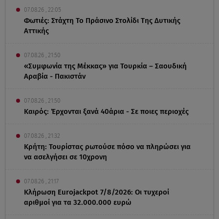
07.08.26 , 22:05
Φωτιές: Στάχτη Το Πράσινο Στολίδι Της Δυτικής
Αττικής
07.08.26 , 21:50
«Συμφωνία της Μέκκας» για Τουρκία – Σαουδική
Αραβία - Πακιστάν
07.08.26 , 21:50
Καιρός: Έρχονται ξανά 40άρια - Σε ποιες περιοχές
07.08.26 , 21:32
Κρήτη: Τουρίστας ρωτούσε πόσο να πληρώσει για
να ασελγήσει σε 10χρονη
07.08.26 , 21:17
Κλήρωση Eurojackpot 7/8/2026: Οι τυχεροί
αριθμοί για τα 32.000.000 ευρώ