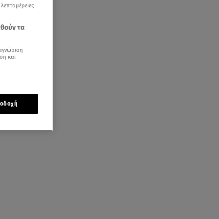
ς λεπτομέρειες
εθούν τα
αγνώριση
ση και
οδοχή