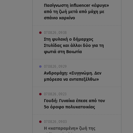
Πασίγνωστη influencer «έφυγε»
από τη ζωή μετά από μάχη με
σπάνιο καρκίνο
07.08.26 , 09:38
Στη φυλακή ο δήμαρχος
Στυλίδας και άλλοι δύο για τη
φωτιά στη Βοιωτία
07.08.26 , 09:29
Ανδρομάχη: «Συγγνώμη. Δεν
μπόρεσα να ανταπεξέλθω»
07.08.26 , 09:23
Γουδή: Γυναίκα έπεσε από τον
5ο όροφο πολυκατοικίας
07.08.26 , 09:03
Η «καταραμένη»​​​​​​​ ζωή της