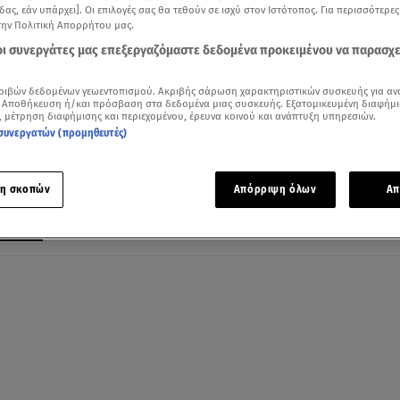
δας, εάν υπάρχει]. Οι επιλογές σας θα τεθούν σε ισχύ στον Ιστότοπος. Για περισσότερε
την Πολιτική Απορρήτου μας.
 οι συνεργάτες μας επεξεργαζόμαστε δεδομένα προκειμένου να παρασχ
16.01.25, 12:34
ριβών δεδομένων γεωεντοπισμού. Ακριβής σάρωση χαρακτηριστικών συσκευής για αν
 Αποθήκευση ή/και πρόσβαση στα δεδομένα μιας συσκευής. Εξατομικευμένη διαφήμι
«Ψύχωση στις 4.48» της Sarah Kane: Στο
, μέτρηση διαφήμισης και περιεχομένου, έρευνα κοινού και ανάπτυξη υπηρεσιών.
θέατρο Αλκμήνη
συνεργατών (προμηθευτές)
Ερμηνεύει η Άννα Γαρεφαλάκη
η σκοπών
Απόρριψη όλων
Απ