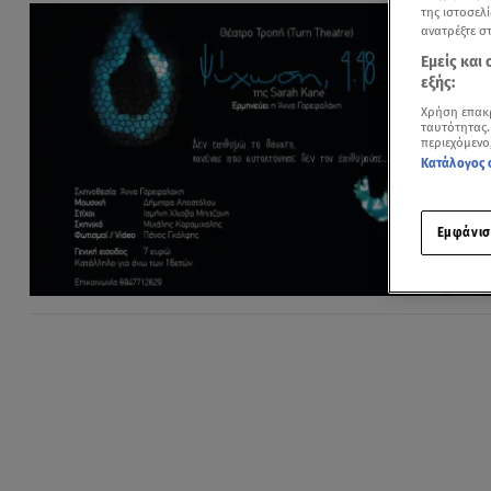
της ιστοσελί
ανατρέξτε σ
Εμείς και
εξής:
Χρήση επακ
ταυτότητας.
περιεχόμενο
Κατάλογος 
Εμφάνισ