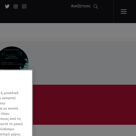
Αναζήτηση
 ή μοναδικά
α καταστεί
 που
να με σκοπό
ν λόγω
ποιες από τις
ε αυτό το μενού
 σύνδεσμο
ριστερό μέρος