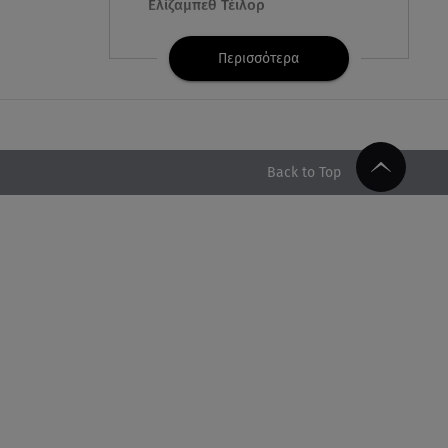
Ελίζαμπεθ Τέιλορ
07.08.26 , 08:51
Περισσότερα
Marfin: Έφτασε στην Αθήνα η
46χρονη μετά την έκδοσή της
από τη Βρετανία
07.08.26 , 08:51
Back to Top
Χρηστίδου: Ο «photobomber»
ανάμεσα σε εκείνη και τη
Χριστίνα Κοντοβά
07.08.26 , 08:07
Μάλια: «Είδα τα παιδάκια να
κουνάνε τα χέρια και να ζητάνε
βοήθεια»
07.08.26 , 07:37
Ταϊλάνδη: Μαθητής άνοιξε πυρ
σε σχολείο - Αναφορές για