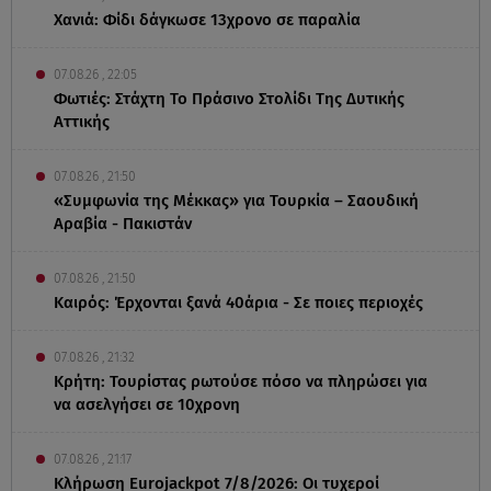
Χανιά: Φίδι δάγκωσε 13χρονο σε παραλία
07.08.26 , 22:05
Φωτιές: Στάχτη Το Πράσινο Στολίδι Της Δυτικής
Αττικής
07.08.26 , 21:50
«Συμφωνία της Μέκκας» για Τουρκία – Σαουδική
Αραβία - Πακιστάν
07.08.26 , 21:50
Καιρός: Έρχονται ξανά 40άρια - Σε ποιες περιοχές
07.08.26 , 21:32
Κρήτη: Τουρίστας ρωτούσε πόσο να πληρώσει για
να ασελγήσει σε 10χρονη
07.08.26 , 21:17
Κλήρωση Eurojackpot 7/8/2026: Οι τυχεροί