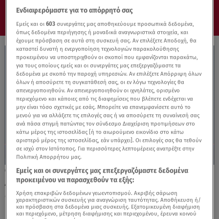
Ενδιαφερόμαστε για το απόρρητό σας
Εμείς και οι
603
συνεργάτες μας αποθηκεύουμε προσωπικά δεδομένα,
όπως δεδομένα περιήγησης ή μοναδικά αναγνωριστικά στοιχεία, και
έχουμε πρόσβαση σε αυτά στη συσκευή σας. Αν επιλέξετε Αποδοχή, θα
καταστεί δυνατή η ενεργοποίηση τεχνολογιών παρακολούθησης
προκειμένου να υποστηριχθούν οι σκοποί που εμφανίζονται παρακάτω,
για τους οποίους εμείς και οι συνεργάτες μας επεξεργαζόμαστε τα
δεδομένα με σκοπό την παροχή υπηρεσιών. Αν επιλέξετε Απόρριψη όλων
όλων ή αποσύρετε τη συγκατάθεσή σας, οι εν λόγω τεχνολογίες θα
απενεργοποιηθούν. Αν απενεργοποιηθούν οι ιχνηλάτες, ορισμένο
περιεχόμενο και κάποιες από τις διαφημίσεις που βλέπετε ενδέχεται να
μην είναι τόσο σχετικές με εσάς. Μπορείτε να επανεμφανίσετε αυτό το
μενού για να αλλάξετε τις επιλογές σας ή να αποσύρετε τη συναίνεσή σας
ανά πάσα στιγμή πατώντας τον σύνδεσμο Διαχείριση προτιμήσεων στο
κάτω μέρος της ιστοσελίδας [ή το αιωρούμενο εικονίδιο στο κάτω
αριστερό μέρος της ιστοσελίδας, εάν υπάρχει]. Οι επιλογές σας θα τεθούν
σε ισχύ στον Ιστότοπος. Για περισσότερες λεπτομέρειες ανατρέξτε στην
Πολιτική Απορρήτου μας.
Εμείς και οι συνεργάτες μας επεξεργαζόμαστε δεδομένα
07.08.25, 18:17
προκειμένου να παρασχεθούν τα εξής:
Διαμαρτύρεται και η Αίγυπτος για τον
ελληνικό θαλάσσιο χωροταξικό σχεδιασμό
Χρήση επακριβών δεδομένων γεωεντοπισμού. Ακριβής σάρωση
χαρακτηριστικών συσκευής για αναγνώριση ταυτότητας. Αποθήκευση ή/
και πρόσβαση στα δεδομένα μιας συσκευής. Εξατομικευμένη διαφήμιση
και περιεχόμενο, μέτρηση διαφήμισης και περιεχομένου, έρευνα κοινού