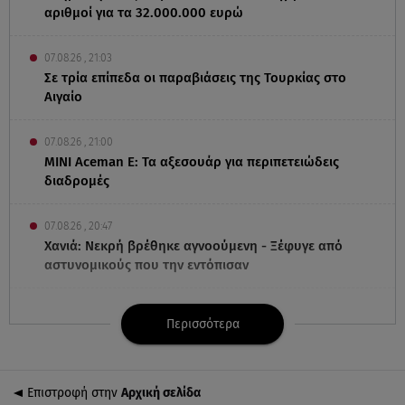
αριθμοί για τα 32.000.000 ευρώ
07.08.26 , 21:03
Σε τρία επίπεδα οι παραβιάσεις της Τουρκίας στο
Αιγαίο
07.08.26 , 21:00
MINI Aceman E: Τα αξεσουάρ για περιπετειώδεις
διαδρομές
07.08.26 , 20:47
Χανιά: Νεκρή βρέθηκε αγνοούμενη - Ξέφυγε από
αστυνομικούς που την εντόπισαν
07.08.26 , 20:18
Περισσότερα
Μυστράς: Κρίσιμος για το κατηγορητήριο ο χρόνος
θανάτου του 90χρονου
Επιστροφή στην
Αρχική σελίδα
07.08.26 , 20:13