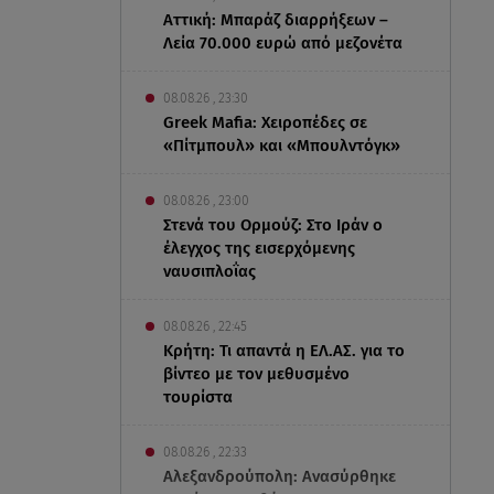
Αττική: Μπαράζ διαρρήξεων –
Λεία 70.000 ευρώ από μεζονέτα
08.08.26 , 23:30
Greek Mafia: Χειροπέδες σε
«Πίτμπουλ» και «Μπουλντόγκ»
08.08.26 , 23:00
Στενά του Ορμούζ: Στο Ιράν ο
έλεγχος της εισερχόμενης
ναυσιπλοΐας
08.08.26 , 22:45
Κρήτη: Τι απαντά η ΕΛ.ΑΣ. για το
βίντεο με τον μεθυσμένο
τουρίστα
08.08.26 , 22:33
Αλεξανδρούπολη: Ανασύρθηκε