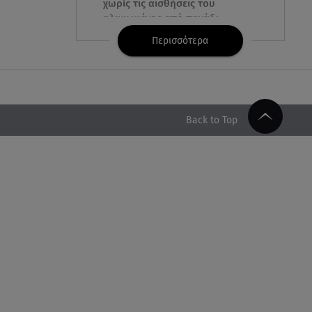
χωρίς τις αισθήσεις του
ηλικιωμένος από πηγάδι
Περισσότερα
08.08.26 , 22:15
Θεσσαλονίκη: Τρύπησαν με
τρυπάνι και δηλητηρίασαν δύο
δέντρα
Back to Top
08.08.26 , 21:50
Πάρος: Γονείς και ιδιοκτήτης
κατηγορούνται για
ανθρωποκτονία από αμέλεια
08.08.26 , 21:38
Βουλγαρία:Μη επανδρωμένο
αεροσκάφος συνετρίβη κοντά
σε αγωγό φυσικού αερίου
08.08.26 , 21:32
Φωτιά στην Αττικοβοιωτία: