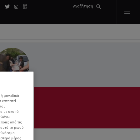
Αναζήτηση
 ή μοναδικά
α καταστεί
 που
να με σκοπό
ν λόγω
ποιες από τις
ε αυτό το μενού
 σύνδεσμο
ριστερό μέρος