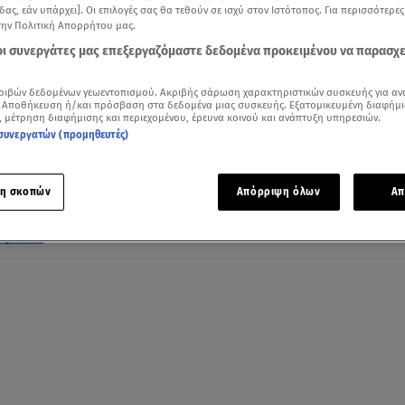
δας, εάν υπάρχει]. Οι επιλογές σας θα τεθούν σε ισχύ στον Ιστότοπος. Για περισσότερε
την Πολιτική Απορρήτου μας.
 οι συνεργάτες μας επεξεργαζόμαστε δεδομένα προκειμένου να παρασχ
15.04.25, 21:27
ριβών δεδομένων γεωεντοπισμού. Ακριβής σάρωση χαρακτηριστικών συσκευής για αν
«Πάσχα για όλους» από την AVIN και τη
 Αποθήκευση ή/και πρόσβαση στα δεδομένα μιας συσκευής. Εξατομικευμένη διαφήμι
, μέτρηση διαφήμισης και περιεχομένου, έρευνα κοινού και ανάπτυξη υπηρεσιών.
Ithaca
συνεργατών (προμηθευτές)
Μοίρασαν τρόφιμα και καθαρά ρούχα σε ευάλωτους
πολίτες
η σκοπών
Απόρριψη όλων
Απ