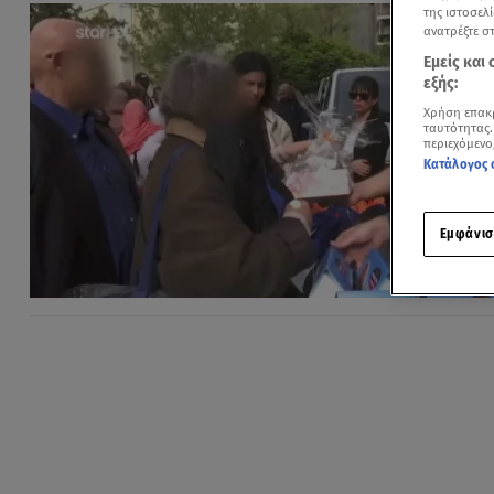
της ιστοσελί
ανατρέξτε σ
Εμείς και
εξής:
Χρήση επακ
ταυτότητας.
περιεχόμενο
Κατάλογος 
Εμφάνισ