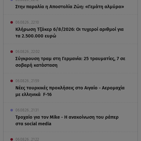
Στην παραλία η Αποστολία Ζώη: «Γεμάτη αλμύρα»
06.08.26 , 22:10
Κλήρωση Τζόκερ 6/8/2026: Οι τυχεροί αριθμοί για
τα 2.500.000 ευρώ
06.08.26 , 22:02
Σύγκρουση τραμ στη Γερμανία: 25 τραυματίες, 7 σε
σοβαρή κατάσταση
06.08.26 , 21:59
Νέες τουρκικές προκλήσεις στο Αιγαίο - Αερομαχία
με ελληνικά F-16
06.08.26 , 21:31
Τροχαίο για τον Mike - Η ανακοίνωση του ράπερ
στα social media
06.08.26 , 21:22