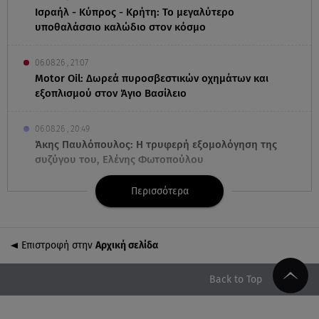
Ισραήλ - Κύπρος - Κρήτη: Το μεγαλύτερο
υποθαλάσσιο καλώδιο στον κόσμο
06.08.26 , 21:07
Motor Oil: Δωρεά πυροσβεστικών οχημάτων και
εξοπλισμού στον Άγιο Βασίλειο
06.08.26 , 20:49
Άκης Παυλόπουλος: Η τρυφερή εξομολόγηση της
συζύγου του, Ελένης Φωτοπούλου
Περισσότερα
06.08.26 , 20:25
Πώς επικοινωνούν τα ελικόπτερα στη φωτιά και ο
ρόλος του «συνδέσμου»
Επιστροφή στην
Αρχική σελίδα
06.08.26 , 20:16
Αθηνά Οικονομάκου από την Μπόρα Μπόρα:
Back to Top
«Έσκασε όλη η κούραση του χειμώνα»