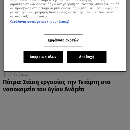
Χρήση επακριβών δεδομένων γεωεντοπισμού. Ακριβής σάρωση
χαρακτηριστικών συσκευής για αναγνώριση ταυτότητας. Αποθήκευση ή/
και πρόσβαση στα δεδομένα μιας συσκευής. Εξατομικευμένη διαφήμιση
και περιεχόμενο, μέτρηση διαφήμισης και περιεχομένου, έρευνα κοινού
και ανάπτυξη υπηρεσιών.
Κατάλογος συνεργατών (προμηθευτές)
Εμφάνιση σκοπών
Απόρριψη όλων
Αποδοχή
26.07.22, 16:44
Πάτρα: Στάση εργασίας την Τετάρτη στο
νοσοκομείο του Αγίου Ανδρέα