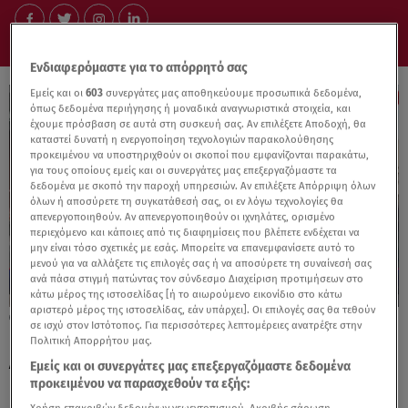
Ενδιαφερόμαστε για το απόρρητό σας
Εμείς και οι
603
συνεργάτες μας αποθηκεύουμε προσωπικά δεδομένα,
όπως δεδομένα περιήγησης ή μοναδικά αναγνωριστικά στοιχεία, και
έχουμε πρόσβαση σε αυτά στη συσκευή σας. Αν επιλέξετε Αποδοχή, θα
καταστεί δυνατή η ενεργοποίηση τεχνολογιών παρακολούθησης
προκειμένου να υποστηριχθούν οι σκοποί που εμφανίζονται παρακάτω,
για τους οποίους εμείς και οι συνεργάτες μας επεξεργαζόμαστε τα
δεδομένα με σκοπό την παροχή υπηρεσιών. Αν επιλέξετε Απόρριψη όλων
όλων ή αποσύρετε τη συγκατάθεσή σας, οι εν λόγω τεχνολογίες θα
απενεργοποιηθούν. Αν απενεργοποιηθούν οι ιχνηλάτες, ορισμένο
περιεχόμενο και κάποιες από τις διαφημίσεις που βλέπετε ενδέχεται να
μην είναι τόσο σχετικές με εσάς. Μπορείτε να επανεμφανίσετε αυτό το
μενού για να αλλάξετε τις επιλογές σας ή να αποσύρετε τη συναίνεσή σας
ανά πάσα στιγμή πατώντας τον σύνδεσμο Διαχείριση προτιμήσεων στο
κάτω μέρος της ιστοσελίδας [ή το αιωρούμενο εικονίδιο στο κάτω
αριστερό μέρος της ιστοσελίδας, εάν υπάρχει]. Οι επιλογές σας θα τεθούν
26.07.25, 20:05
σε ισχύ στον Ιστότοπος. Για περισσότερες λεπτομέρειες ανατρέξτε στην
Πάτρα: Φωτιά στο Νοσοκομείο Άγιος
Πολιτική Απορρήτου μας.
Ανδρέας
Εμείς και οι συνεργάτες μας επεξεργαζόμαστε δεδομένα
προκειμένου να παρασχεθούν τα εξής: