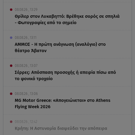
08.08.26 , 13:29
Θρίλερ στον Λυκαβηττό: Βρέθηκε σορός σε σπηλιά
- Φωτογραφίες από το σημείο
08.08.26 , 13:11
ΑΜΜΟΣ - Η πρώτη ανάγνωση (αναλόγιο) στο
θέατρο Άβατον
08.08.26 , 13:07
Σέρρες: Απόσπαση προσοχής ή απειρία πίσω από
το φονικό τροχαίο
08.08.26 , 13:06
MG Motor Greece: «Απογειώνεται» στο Athens
Flying Week 2026
08.08.26 , 12:42
Κρήτη: Η Αστυνομία διαψεύδει την απόπειρα
ασέλγειας σε ανήλικη