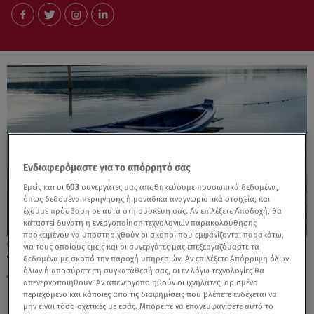
Ενδιαφερόμαστε για το απόρρητό σας
Εμείς και οι
603
συνεργάτες μας αποθηκεύουμε προσωπικά δεδομένα,
όπως δεδομένα περιήγησης ή μοναδικά αναγνωριστικά στοιχεία, και
έχουμε πρόσβαση σε αυτά στη συσκευή σας. Αν επιλέξετε Αποδοχή, θα
καταστεί δυνατή η ενεργοποίηση τεχνολογιών παρακολούθησης
προκειμένου να υποστηριχθούν οι σκοποί που εμφανίζονται παρακάτω,
03.01.26, 16:31
για τους οποίους εμείς και οι συνεργάτες μας επεξεργαζόμαστε τα
Τραγωδία στην Καβάλα: Ψαράς βρέθηκε
δεδομένα με σκοπό την παροχή υπηρεσιών. Αν επιλέξετε Απόρριψη όλων
όλων ή αποσύρετε τη συγκατάθεσή σας, οι εν λόγω τεχνολογίες θα
νεκρός στις εκβολές Στρυμόνα
απενεργοποιηθούν. Αν απενεργοποιηθούν οι ιχνηλάτες, ορισμένο
περιεχόμενο και κάποιες από τις διαφημίσεις που βλέπετε ενδέχεται να
μην είναι τόσο σχετικές με εσάς. Μπορείτε να επανεμφανίσετε αυτό το