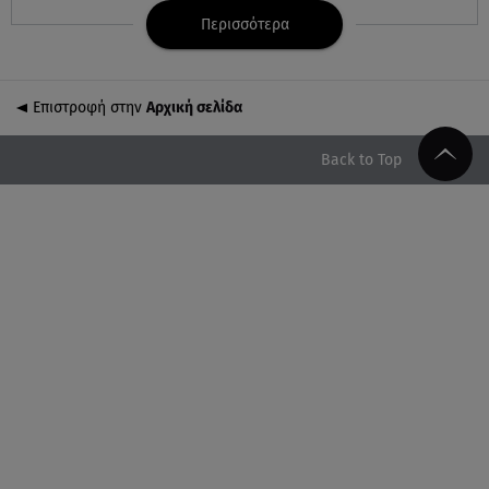
Περισσότερα
08.08.26 , 12:30
Πρωταγωνίστρια της Λάμψης: «Στο θέατρο με
σνόμπαραν πάρα πολύ»
Επιστροφή στην
Αρχική σελίδα
08.08.26 , 12:15
Back to Top
Κυψέλη: «Ο 26χρονος είχε γυρίσει την πλάτη του
στον χριστιανισμό»
08.08.26 , 12:00
Μπορείς να τρως καθημερινά αβοκάντο, σκέψου
την καρδιά και το βάρος σου
08.08.26 , 11:29
Γιάννης Παπαμιχαήλ: Η συγκινητική ανάρτηση για
τον Δημήτρη Παπαμιχαήλ
08.08.26 , 11:23
Νέο σκάνδαλο: Η UEFA κατέβαλε εξαψήφιο ποσό