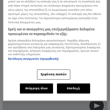
μενού για να αλλάξετε τις επιλογές σας ή να αποσύρετε τη συναίνεσή σας
ανά πάσα στιγμή πατώντας τον σύνδεσμο Διαχείριση προτιμήσεων στο
κάτω μέρος της ιστοσελίδας [ή το αιωρούμενο εικονίδιο στο κάτω
αριστερό μέρος της ιστοσελίδας, εάν υπάρχει]. Οι επιλογές σας θα τεθούν
σε ισχύ στον Ιστότοπος. Για περισσότερες λεπτομέρειες ανατρέξτε στην
Πολιτική Απορρήτου μας.
Εμείς και οι συνεργάτες μας επεξεργαζόμαστε δεδομένα
προκειμένου να παρασχεθούν τα εξής:
Χρήση επακριβών δεδομένων γεωεντοπισμού. Ακριβής σάρωση
χαρακτηριστικών συσκευής για αναγνώριση ταυτότητας. Αποθήκευση ή/
και πρόσβαση στα δεδομένα μιας συσκευής. Εξατομικευμένη διαφήμιση
και περιεχόμενο, μέτρηση διαφήμισης και περιεχομένου, έρευνα κοινού
και ανάπτυξη υπηρεσιών.
Κατάλογος συνεργατών (προμηθευτές)
29.10.21, 09:40
Κρήτη: Συγκλονίζει η σύζυγος του
35χρονου ψαρά - «Να περνάτε χρόνο
Εμφάνιση σκοπών
μαζί...»
Απόρριψη όλων
Αποδοχή