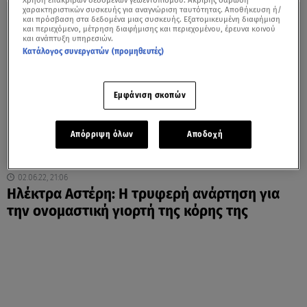
Χρήση επακριβών δεδομένων γεωεντοπισμού. Ακριβής σάρωση
χαρακτηριστικών συσκευής για αναγνώριση ταυτότητας. Αποθήκευση ή/
και πρόσβαση στα δεδομένα μιας συσκευής. Εξατομικευμένη διαφήμιση
και περιεχόμενο, μέτρηση διαφήμισης και περιεχομένου, έρευνα κοινού
και ανάπτυξη υπηρεσιών.
Κατάλογος συνεργατών (προμηθευτές)
Εμφάνιση σκοπών
Απόρριψη όλων
Αποδοχή
02.06.22, 21:06
Ηλέκτρα Αστέρη: Η τρυφερή ανάρτηση για
την ονομαστική γιορτή της κόρης της