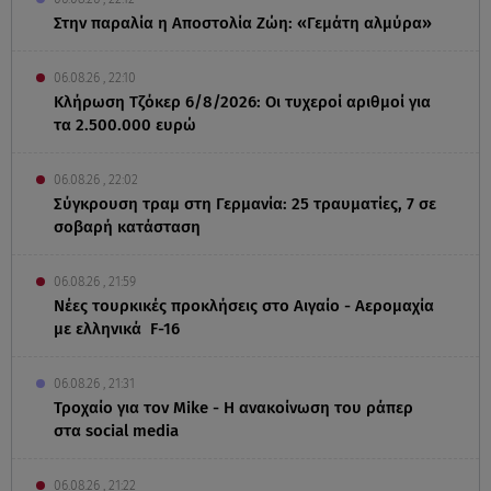
Στην παραλία η Αποστολία Ζώη: «Γεμάτη αλμύρα»
06.08.26 , 22:10
Κλήρωση Τζόκερ 6/8/2026: Οι τυχεροί αριθμοί για
τα 2.500.000 ευρώ
06.08.26 , 22:02
Σύγκρουση τραμ στη Γερμανία: 25 τραυματίες, 7 σε
σοβαρή κατάσταση
06.08.26 , 21:59
Νέες τουρκικές προκλήσεις στο Αιγαίο - Αερομαχία
με ελληνικά F-16
06.08.26 , 21:31
Τροχαίο για τον Mike - Η ανακοίνωση του ράπερ
στα social media
06.08.26 , 21:22