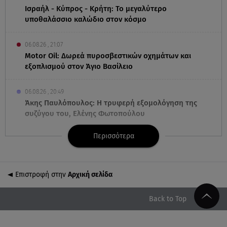
Ισραήλ - Κύπρος - Κρήτη: Το μεγαλύτερο
υποθαλάσσιο καλώδιο στον κόσμο
06.08.26 , 21:07
Motor Oil: Δωρεά πυροσβεστικών οχημάτων και
εξοπλισμού στον Άγιο Βασίλειο
06.08.26 , 20:49
Άκης Παυλόπουλος: Η τρυφερή εξομολόγηση της
συζύγου του, Ελένης Φωτοπούλου
Περισσότερα
06.08.26 , 20:25
Πώς επικοινωνούν τα ελικόπτερα στη φωτιά και ο
ρόλος του «συνδέσμου»
Επιστροφή στην
Αρχική σελίδα
06.08.26 , 20:16
Αθηνά Οικονομάκου από την Μπόρα Μπόρα:
Back to Top
«Έσκασε όλη η κούραση του χειμώνα»