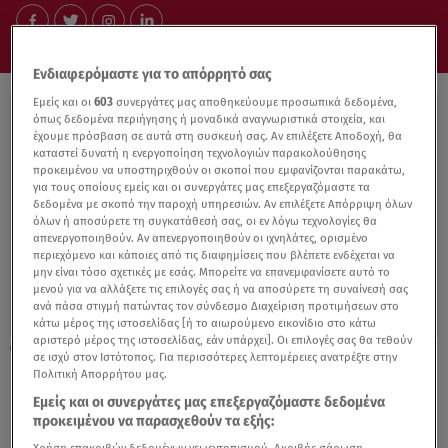
Ενδιαφερόμαστε για το απόρρητό σας
Εμείς και οι
603
συνεργάτες μας αποθηκεύουμε προσωπικά δεδομένα,
όπως δεδομένα περιήγησης ή μοναδικά αναγνωριστικά στοιχεία, και
έχουμε πρόσβαση σε αυτά στη συσκευή σας. Αν επιλέξετε Αποδοχή, θα
καταστεί δυνατή η ενεργοποίηση τεχνολογιών παρακολούθησης
προκειμένου να υποστηριχθούν οι σκοποί που εμφανίζονται παρακάτω,
για τους οποίους εμείς και οι συνεργάτες μας επεξεργαζόμαστε τα
δεδομένα με σκοπό την παροχή υπηρεσιών. Αν επιλέξετε Απόρριψη όλων
όλων ή αποσύρετε τη συγκατάθεσή σας, οι εν λόγω τεχνολογίες θα
απενεργοποιηθούν. Αν απενεργοποιηθούν οι ιχνηλάτες, ορισμένο
περιεχόμενο και κάποιες από τις διαφημίσεις που βλέπετε ενδέχεται να
μην είναι τόσο σχετικές με εσάς. Μπορείτε να επανεμφανίσετε αυτό το
μενού για να αλλάξετε τις επιλογές σας ή να αποσύρετε τη συναίνεσή σας
ανά πάσα στιγμή πατώντας τον σύνδεσμο Διαχείριση προτιμήσεων στο
κάτω μέρος της ιστοσελίδας [ή το αιωρούμενο εικονίδιο στο κάτω
αριστερό μέρος της ιστοσελίδας, εάν υπάρχει]. Οι επιλογές σας θα τεθούν
14.07.22, 23:12
σε ισχύ στον Ιστότοπος. Για περισσότερες λεπτομέρειες ανατρέξτε στην
Ευτυχής Μπλέτσας - Ηλέκτρα Αστέρη: Η
Πολιτική Απορρήτου μας.
κορούλα τους έγινε ενός χρόνου
Εμείς και οι συνεργάτες μας επεξεργαζόμαστε δεδομένα
προκειμένου να παρασχεθούν τα εξής: