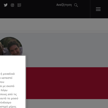
Αναζήτηση
 ή μοναδικά
α καταστεί
 που
να με σκοπό
ν λόγω
ποιες από τις
ε αυτό το μενού
 σύνδεσμο
ριστερό μέρος