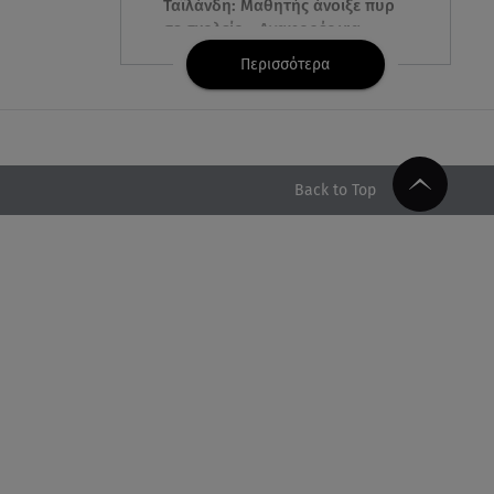
Ταϊλάνδη: Μαθητής άνοιξε πυρ
σε σχολείο - Αναφορές για
νεκρούς
Περισσότερα
07.08.26 , 03:00
Εορτολόγιο: Ποιοι γιορτάζουν
στις 7 Αυγούστου
Back to Top
06.08.26 , 23:41
Βασιλική Ανδρίτσου: Ξεκίνησε
τις διακοπές με τον σύζυγο και
την κορούλα της
06.08.26 , 23:11
Αγγελική Ηλιάδη ανήμερα του
Σωτήρος: «Είδα τον Χριστό
μπροστά μου!»
06.08.26 , 22:39
Γαρυφαλλιά Καληφώνη: