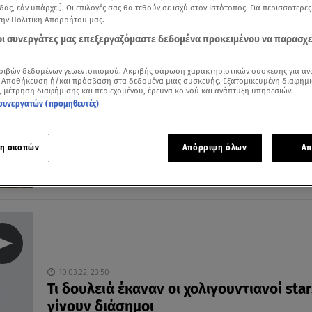
δας, εάν υπάρχει]. Οι επιλογές σας θα τεθούν σε ισχύ στον Ιστότοπος. Για περισσότερε
την Πολιτική Απορρήτου μας.
 οι συνεργάτες μας επεξεργαζόμαστε δεδομένα προκειμένου να παρασχ
10.06.25, 18:10
ριβών δεδομένων γεωεντοπισμού. Ακριβής σάρωση χαρακτηριστικών συσκευής για αν
 Αποθήκευση ή/και πρόσβαση στα δεδομένα μιας συσκευής. Εξατομικευμένη διαφήμι
Χριστόφορος Παπακαλιάτης: Ποζάρει με
, μέτρηση διαφήμισης και περιεχομένου, έρευνα κοινού και ανάπτυξη υπηρεσιών.
Μόργκαν Φρίμαν στους Παξούς!
συνεργατών (προμηθευτές)
«Έχουμε καλεσμένους στο νησί»
η σκοπών
Απόρριψη όλων
Απ
10.03.22, 23:50
Τι δουλειά έκαναν οι χολιγουντιανοί star
γίνουν διάσημοι