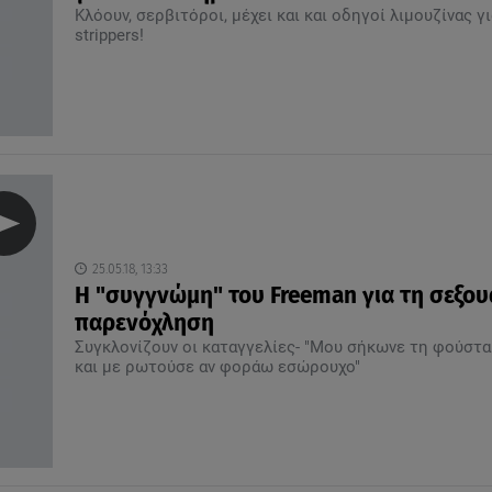
Κλόουν, σερβιτόροι, μέχει και και οδηγοί λιμουζίνας γι
strippers!
25.05.18, 13:33
Η "συγγνώμη" του Freeman για τη σεξου
παρενόχληση
Συγκλονίζουν οι καταγγελίες- "Mου σήκωνε τη φούστα
και με ρωτούσε αν φοράω εσώρουχο"