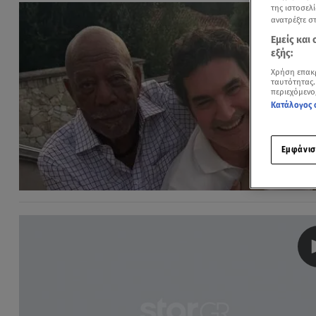
της ιστοσελί
ανατρέξτε σ
Εμείς και
εξής:
Χρήση επακ
ταυτότητας.
περιεχόμενο
Κατάλογος 
Εμφάνισ