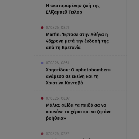
Η «καταραμένη»​​​​​​​ ζωή της
Ελίζαμπεθ Τέιλορ
07.08.26 , 08:51
Marfin: Έφτασε στην Αθήνα η
46χρονη μετά την έκδοσή της
από τη Βρετανία
07.08.26 , 08:51
Χρηστίδου: Ο «photobomber»
ανάμεσα σε εκείνη και τη
Χριστίνα Κοντοβά
07.08.26 , 08:07
Μάλια: «Είδα τα παιδάκια να
κουνάνε τα χέρια και να ζητάνε
βοήθεια»
07.08.26 , 07:37