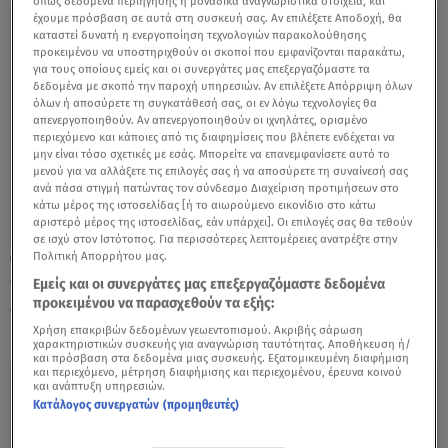
όπως δεδομένα περιήγησης ή μοναδικά αναγνωριστικά στοιχεία, και
έχουμε πρόσβαση σε αυτά στη συσκευή σας. Αν επιλέξετε Αποδοχή, θα
καταστεί δυνατή η ενεργοποίηση τεχνολογιών παρακολούθησης
προκειμένου να υποστηριχθούν οι σκοποί που εμφανίζονται παρακάτω,
για τους οποίους εμείς και οι συνεργάτες μας επεξεργαζόμαστε τα
δεδομένα με σκοπό την παροχή υπηρεσιών. Αν επιλέξετε Απόρριψη όλων
όλων ή αποσύρετε τη συγκατάθεσή σας, οι εν λόγω τεχνολογίες θα
απενεργοποιηθούν. Αν απενεργοποιηθούν οι ιχνηλάτες, ορισμένο
περιεχόμενο και κάποιες από τις διαφημίσεις που βλέπετε ενδέχεται να
μην είναι τόσο σχετικές με εσάς. Μπορείτε να επανεμφανίσετε αυτό το
μενού για να αλλάξετε τις επιλογές σας ή να αποσύρετε τη συναίνεσή σας
ανά πάσα στιγμή πατώντας τον σύνδεσμο Διαχείριση προτιμήσεων στο
κάτω μέρος της ιστοσελίδας [ή το αιωρούμενο εικονίδιο στο κάτω
αριστερό μέρος της ιστοσελίδας, εάν υπάρχει]. Οι επιλογές σας θα τεθούν
σε ισχύ στον Ιστότοπος. Για περισσότερες λεπτομέρειες ανατρέξτε στην
Πολιτική Απορρήτου μας.
27.01.23, 09:09
Οφειλές σε κοινόχρηστα: Πότε
Εμείς και οι συνεργάτες μας επεξεργαζόμαστε δεδομένα
προκειμένου να παρασχεθούν τα εξής:
διαγράφονται τα χρέη
Χρήση επακριβών δεδομένων γεωεντοπισμού. Ακριβής σάρωση
χαρακτηριστικών συσκευής για αναγνώριση ταυτότητας. Αποθήκευση ή/
και πρόσβαση στα δεδομένα μιας συσκευής. Εξατομικευμένη διαφήμιση
και περιεχόμενο, μέτρηση διαφήμισης και περιεχομένου, έρευνα κοινού
και ανάπτυξη υπηρεσιών.
Κατάλογος συνεργατών (προμηθευτές)