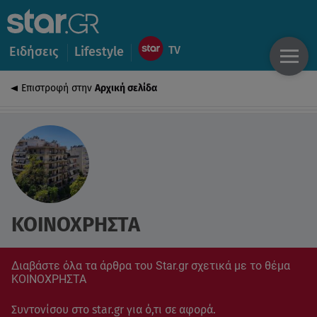
Ειδήσεις
Lifestyle
Επιστροφή στην
Αρχική σελίδα
ΚΟΙΝΟΧΡΗΣΤΑ
Διαβάστε όλα τα άρθρα του Star.gr σχετικά με το θέμα
ΚΟΙΝΟΧΡΗΣΤΑ
Συντονίσου στο star.gr για ό,τι σε αφορά.