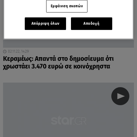
Εμφάνιση σκοπών
Απόρριψη όλων
Αποδοχή
02.11.22, 14:29
Κεραμέως: Απαντά στο δημοσίευμα ότι
χρωστάει 3.470 ευρώ σε κοινόχρηστα