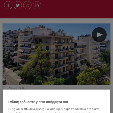
02.07.26, 19:34
Πολυκατοικίες: Σαρωτικές αλλαγές σε
κοινόχρηστα και κανονισμούς
Ενδιαφερόμαστε για το απόρρητό σας
Εμείς και οι
603
συνεργάτες μας αποθηκεύουμε προσωπικά δεδομένα,