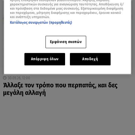
Χρήση επακριβών δεδομένων γεωεντοπισμού. Ακριβής σάρωση
χαρακτηριστικών συσκευής για αναγνώριση ταυτότητας. Αποθήκευση ή/
και πρόσβαση στα δεδομένα μιας συσκευής. Εξατομικευμένη διαφήμιση
και περιεχόμενο, μέτρηση διαφήμισης και περιεχομένου, έρευνα κοινού
και ανάπτυξη υπηρεσιών.
Κατάλογος συνεργατών (προμηθευτές)
Εμφάνιση σκοπών
Απόρριψη όλων
Αποδοχή
30.05.26, 12:00
Άλλαξε τον τρόπο που περπατάς, και δες
μεγάλη αλλαγή