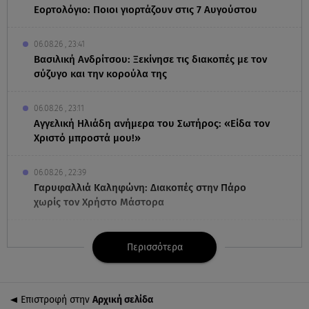
Εορτολόγιο: Ποιοι γιορτάζουν στις 7 Αυγούστου
06.08.26 , 23:41
Βασιλική Ανδρίτσου: Ξεκίνησε τις διακοπές με τον
σύζυγο και την κορούλα της
06.08.26 , 23:11
Αγγελική Ηλιάδη ανήμερα του Σωτήρος: «Είδα τον
Χριστό μπροστά μου!»
06.08.26 , 22:39
Γαρυφαλλιά Καληφώνη: Διακοπές στην Πάρο
χωρίς τον Χρήστο Μάστορα
06.08.26 , 22:12
Περισσότερα
Στην παραλία η Αποστολία Ζώη: «Γεμάτη αλμύρα»
06.08.26 , 22:10
Επιστροφή στην
Αρχική σελίδα
Κλήρωση Τζόκερ 6/8/2026: Οι τυχεροί αριθμοί για