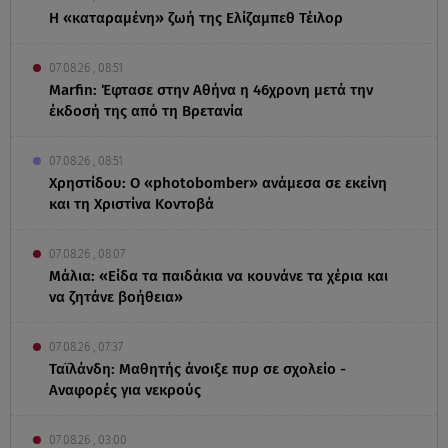
Η «καταραμένη»​​​​​​​ ζωή της Ελίζαμπεθ Τέιλορ
07.08.26 , 08:51
Marfin: Έφτασε στην Αθήνα η 46χρονη μετά την
έκδοσή της από τη Βρετανία
07.08.26 , 08:51
Χρηστίδου: Ο «photobomber» ανάμεσα σε εκείνη
και τη Χριστίνα Κοντοβά
07.08.26 , 08:07
Μάλια: «Είδα τα παιδάκια να κουνάνε τα χέρια και
να ζητάνε βοήθεια»
07.08.26 , 07:37
Ταϊλάνδη: Μαθητής άνοιξε πυρ σε σχολείο -
Αναφορές για νεκρούς
07.08.26 , 03:00