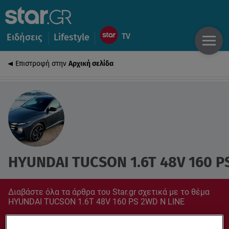
Ειδήσεις
Lifestyle
Επιστροφή στην
Αρχική σελίδα
HYUNDAI TUCSON 1.6T 48V 160 P
Διαβάστε όλα τα άρθρα του Star.gr σχετικά με το θέμα
HYUNDAI TUCSON 1.6T 48V 160 PS 2WD N LINE
Συντονίσου στο star.gr για ό,τι σε αφορά.