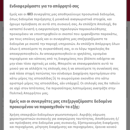
Ενδιαφερόμαστε για το απόρρητό σας
Εμείς και οι
603
συνεργάτες μας αποθηκεύουμε προσωπικά δεδομένα,
όπως δεδομένα περιήγησης ή μοναδικά αναγνωριστικά στοιχεία, και
έχουμε πρόσβαση σε αυτά στη συσκευή σας. Αν επιλέξετε Αποδοχή, θα
καταστεί δυνατή η ενεργοποίηση τεχνολογιών παρακολούθησης
προκειμένου να υποστηριχθούν οι σκοποί που εμφανίζονται παρακάτω,
για τους οποίους εμείς και οι συνεργάτες μας επεξεργαζόμαστε τα
δεδομένα με σκοπό την παροχή υπηρεσιών. Αν επιλέξετε Απόρριψη όλων
όλων ή αποσύρετε τη συγκατάθεσή σας, οι εν λόγω τεχνολογίες θα
απενεργοποιηθούν. Αν απενεργοποιηθούν οι ιχνηλάτες, ορισμένο
περιεχόμενο και κάποιες από τις διαφημίσεις που βλέπετε ενδέχεται να
μην είναι τόσο σχετικές με εσάς. Μπορείτε να επανεμφανίσετε αυτό το
μενού για να αλλάξετε τις επιλογές σας ή να αποσύρετε τη συναίνεσή σας
ανά πάσα στιγμή πατώντας τον σύνδεσμο Διαχείριση προτιμήσεων στο
κάτω μέρος της ιστοσελίδας [ή το αιωρούμενο εικονίδιο στο κάτω
αριστερό μέρος της ιστοσελίδας, εάν υπάρχει]. Οι επιλογές σας θα τεθούν
σε ισχύ στον Ιστότοπος. Για περισσότερες λεπτομέρειες ανατρέξτε στην
Πολιτική Απορρήτου μας.
Εμείς και οι συνεργάτες μας επεξεργαζόμαστε δεδομένα
16.03.25, 09:00
προκειμένου να παρασχεθούν τα εξής:
Test drive: Hyundai Tucson 1.6T 48V 160 PS
2WD N Line
Χρήση επακριβών δεδομένων γεωεντοπισμού. Ακριβής σάρωση
χαρακτηριστικών συσκευής για αναγνώριση ταυτότητας. Αποθήκευση ή/
και πρόσβαση στα δεδομένα μιας συσκευής. Εξατομικευμένη διαφήμιση
και περιεχόμενο, μέτρηση διαφήμισης και περιεχομένου, έρευνα κοινού