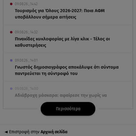
09.08.26 , 14:42
Τουρισμός για Όλους 2026-2027: Ποια ΑΦΜ
υποβάλλουν σήμερα αιτήσεις
09.08.26 , 14:32
Πινακίδες κυκλοφορίας με λίγα κλικ - Τέλος οι
καθυστερήσεις
09.08.26 , 14:01
Γνωστός δημοσιογράφος αποκάλυψε ότι σύντομα
παντρεύεται τη σύντροφό του
09.08.26 , 14:00
Αδιάβροχη μάσκαρα: αφαίρεσε την χωρίς να
ταλαιπωρείς τις βλεφερίδες σου
Περισσότερα
09.08.26 , 13:47
Χούθι: «Χτύπησαν» διυλιστήριο της Aramco στη
Σαουδική Αραβία
Επιστροφή στην
Αρχική σελίδα