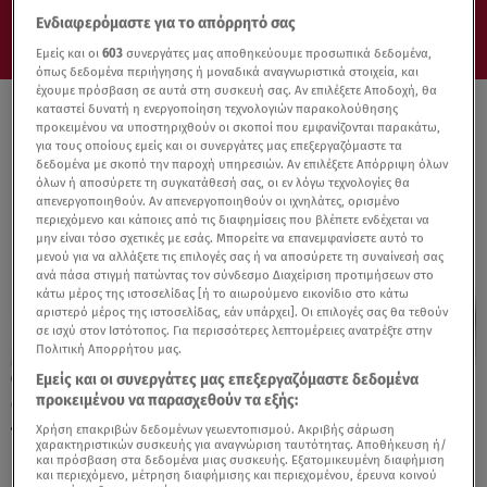
Ενδιαφερόμαστε για το απόρρητό σας
Εμείς και οι
603
συνεργάτες μας αποθηκεύουμε προσωπικά δεδομένα,
όπως δεδομένα περιήγησης ή μοναδικά αναγνωριστικά στοιχεία, και
έχουμε πρόσβαση σε αυτά στη συσκευή σας. Αν επιλέξετε Αποδοχή, θα
καταστεί δυνατή η ενεργοποίηση τεχνολογιών παρακολούθησης
προκειμένου να υποστηριχθούν οι σκοποί που εμφανίζονται παρακάτω,
για τους οποίους εμείς και οι συνεργάτες μας επεξεργαζόμαστε τα
δεδομένα με σκοπό την παροχή υπηρεσιών. Αν επιλέξετε Απόρριψη όλων
όλων ή αποσύρετε τη συγκατάθεσή σας, οι εν λόγω τεχνολογίες θα
απενεργοποιηθούν. Αν απενεργοποιηθούν οι ιχνηλάτες, ορισμένο
περιεχόμενο και κάποιες από τις διαφημίσεις που βλέπετε ενδέχεται να
μην είναι τόσο σχετικές με εσάς. Μπορείτε να επανεμφανίσετε αυτό το
μενού για να αλλάξετε τις επιλογές σας ή να αποσύρετε τη συναίνεσή σας
ανά πάσα στιγμή πατώντας τον σύνδεσμο Διαχείριση προτιμήσεων στο
κάτω μέρος της ιστοσελίδας [ή το αιωρούμενο εικονίδιο στο κάτω
αριστερό μέρος της ιστοσελίδας, εάν υπάρχει]. Οι επιλογές σας θα τεθούν
σε ισχύ στον Ιστότοπος. Για περισσότερες λεπτομέρειες ανατρέξτε στην
Πολιτική Απορρήτου μας.
Εμείς και οι συνεργάτες μας επεξεργαζόμαστε δεδομένα
03.02.25, 17:11
προκειμένου να παρασχεθούν τα εξής:
Citroen και Opel: Σε ποια έκθεση
παρουσιάζουν τα νέα επαγγελματικά τους
Χρήση επακριβών δεδομένων γεωεντοπισμού. Ακριβής σάρωση
χαρακτηριστικών συσκευής για αναγνώριση ταυτότητας. Αποθήκευση ή/
και πρόσβαση στα δεδομένα μιας συσκευής. Εξατομικευμένη διαφήμιση
και περιεχόμενο, μέτρηση διαφήμισης και περιεχομένου, έρευνα κοινού