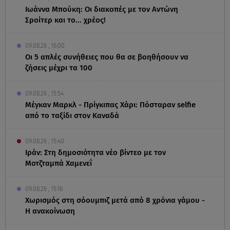
Ιωάννα Μπούκη: Οι διακοπές με τον Αντώνη
Σροίτερ και το... χρέος!
09.08.26 , 16:00
Οι 5 απλές συνήθειες που θα σε βοηθήσουν να
ζήσεις μέχρι τα 100
09.08.26 , 15:54
Μέγκαν Μαρκλ - Πρίγκιπας Χάρι: Πόσταραν selfie
από το ταξίδι στον Καναδά
09.08.26 , 15:40
Ιράν: Στη δημοσιότητα νέο βίντεο με τον
Μοτζταμπά Χαμενεΐ
09.08.26 , 15:16
Χωρισμός στη σόουμπιζ μετά από 8 χρόνια γάμου -
Η ανακοίνωση