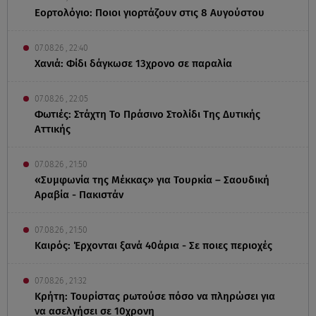
Εορτολόγιο: Ποιοι γιορτάζουν στις 8 Αυγούστου
07.08.26 , 22:40
Χανιά: Φίδι δάγκωσε 13χρονο σε παραλία
07.08.26 , 22:05
Φωτιές: Στάχτη Το Πράσινο Στολίδι Της Δυτικής
Αττικής
07.08.26 , 21:50
«Συμφωνία της Μέκκας» για Τουρκία – Σαουδική
Αραβία - Πακιστάν
07.08.26 , 21:50
Καιρός: Έρχονται ξανά 40άρια - Σε ποιες περιοχές
07.08.26 , 21:32
Κρήτη: Τουρίστας ρωτούσε πόσο να πληρώσει για
να ασελγήσει σε 10χρονη