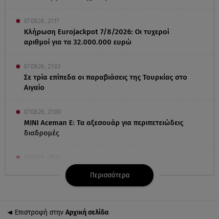
07.08.26 , 21:17
Κλήρωση Eurojackpot 7/8/2026: Οι τυχεροί
αριθμοί για τα 32.000.000 ευρώ
07.08.26 , 21:03
Σε τρία επίπεδα οι παραβιάσεις της Τουρκίας στο
Αιγαίο
07.08.26 , 21:00
MINI Aceman E: Τα αξεσουάρ για περιπετειώδεις
διαδρομές
07.08.26 , 20:47
Χανιά: Νεκρή βρέθηκε αγνοούμενη - Ξέφυγε από
Περισσότερα
αστυνομικούς που την εντόπισαν
07.08.26 , 20:18
Επιστροφή στην
Αρχική σελίδα
Μυστράς: Κρίσιμος για το κατηγορητήριο ο χρόνος