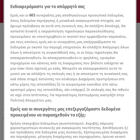
Ενδιαφερόμαστε για το απόρρητό σας
Εμείς και οι
603
συνεργάτες μας αποθηκεύουμε προσωπικά δεδομένα,
όπως δεδομένα περιήγησης ή μοναδικά αναγνωριστικά στοιχεία, και
έχουμε πρόσβαση σε αυτά στη συσκευή σας. Αν επιλέξετε Αποδοχή, θα
καταστεί δυνατή η ενεργοποίηση τεχνολογιών παρακολούθησης
προκειμένου να υποστηριχθούν οι σκοποί που εμφανίζονται παρακάτω,
για τους οποίους εμείς και οι συνεργάτες μας επεξεργαζόμαστε τα
δεδομένα με σκοπό την παροχή υπηρεσιών. Αν επιλέξετε Απόρριψη όλων
όλων ή αποσύρετε τη συγκατάθεσή σας, οι εν λόγω τεχνολογίες θα
απενεργοποιηθούν. Αν απενεργοποιηθούν οι ιχνηλάτες, ορισμένο
περιεχόμενο και κάποιες από τις διαφημίσεις που βλέπετε ενδέχεται να
μην είναι τόσο σχετικές με εσάς. Μπορείτε να επανεμφανίσετε αυτό το
μενού για να αλλάξετε τις επιλογές σας ή να αποσύρετε τη συναίνεσή σας
ανά πάσα στιγμή πατώντας τον σύνδεσμο Διαχείριση προτιμήσεων στο
κάτω μέρος της ιστοσελίδας [ή το αιωρούμενο εικονίδιο στο κάτω
αριστερό μέρος της ιστοσελίδας, εάν υπάρχει]. Οι επιλογές σας θα τεθούν
σε ισχύ στον Ιστότοπος. Για περισσότερες λεπτομέρειες ανατρέξτε στην
Πολιτική Απορρήτου μας.
Εμείς και οι συνεργάτες μας επεξεργαζόμαστε δεδομένα
13.12.21, 11:08
προκειμένου να παρασχεθούν τα εξής:
Δένδιας: Δεν ξεχνιούνται τα εγκλήματα
κατά της ανθρωπότητας
Χρήση επακριβών δεδομένων γεωεντοπισμού. Ακριβής σάρωση
χαρακτηριστικών συσκευής για αναγνώριση ταυτότητας. Αποθήκευση ή/
και πρόσβαση στα δεδομένα μιας συσκευής. Εξατομικευμένη διαφήμιση
και περιεχόμενο, μέτρηση διαφήμισης και περιεχομένου, έρευνα κοινού